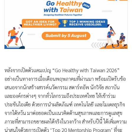
•
Good health & Well-being
•
Green Innovation & SD
•
Management & HR
•
MGR Live
•
Infographic
•
การเมือง
•
ท่องเที่ยว
•
กีฬา
หลังจากเปิดตัวแคมเปญ “Go Healthy with Taiwan 2026”
•
ต่างประเทศ
อย่างเป็นทางการเมื่อเดือนพฤษภาคมที่ผ่านมา พร้อมเปิดรับข้อ
•
Special Scoop
เสนอจากนักสร้างสรรค์นวัตกรรม สตาร์ทอัพ นักวิจัย สถาบัน
•
เศรษฐกิจ-ธุรกิจ
และองค์กรต่างๆ จากทั่วโลกรวมถึงประเทศไทย ให้เข้าร่วม
•
จีน
ประชันไอเดีย ด้วยการนำผลิตภัณฑ์ เทคโนโลยี และโมเดลธุรกิจ
•
ชุมชน-คุณภาพชีวิต
จากไต้หวัน มาต่อยอดเป็นแนวคิดด้านสุขภาพและการดูแลสุข
•
อาชญากรรม
ภาวะที่สามารถขยายผลได้จริงในวงกว้าง สำหรับปีนี้ ได้เพิ่มความ
•
Motoring
น่าสนใจด้วยการเปิดตัว ‘Top 20 Mentorship Program’ ที่จะ