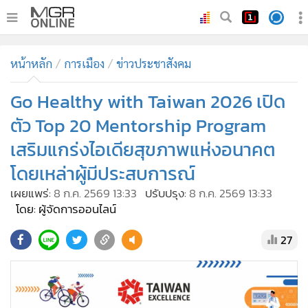
•
หน้าหลัก
หน้าหลัก
การเมือง
ข่าวประชาสังคม
•
ทันเหตุการณ์
•
Go Healthy with Taiwan 2026 เปิด
ภาคใต้
•
ภูมิภาค
ตัว Top 20 Mentorship Program
•
Online Section
เสริมแกร่งไอเดียสุขภาพแห่งอนาคต
•
บันเทิง
โดยเหล่าผู้มีประสบการณ์
•
ผู้จัดการรายวัน
เผยแพร่:
8 ก.ค. 2569 13:33
ปรับปรุง:
8 ก.ค. 2569 13:33
•
คอลัมนิสต์
โดย: ผู้จัดการออนไลน์
•
ละคร
27
•
CbizReview
•
Cyber BIZ
•
ผู้จัดกวน