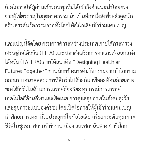
•
เกม
เปิดโอกาสให้ผู้ผ่านเข้ารอบทุกทีมได้เข้าถึงคำแนะนำโดยตรง
•
วิทยาศาสตร์
จากผู้เชี่ยวชาญในอุตสาหกรรม นับเป็นอีกหนึ่งสิ่งที่จะดึงดูดนัก
•
SMEs
สร้างสรรค์นวัตกรรมจากทั่วโลกให้ส่งไอเดียเข้าร่วมแคมเปญ
•
หุ้น
แคมเปญนี้จัดโดย กรมการค้าระหว่างประเทศ ภายใต้กระทรวง
•
อินโดจีน
เศรษฐกิจไต้หวัน (TITA) และ สภาส่งเสริมการค้าและส่งออกแห่ง
•
กองทุนรวม
ไต้หวัน (TAITRA) ภายใต้แนวคิด “Designing Healthier
•
Celeb Online
Futures Together” ชวนนักสร้างสรรค์นวัตกรรมจากทั่วโลกร่วม
•
Factcheck
ออกแบบอนาคตสุขภาพที่ดีกว่าไปด้วยกัน เพื่อสะท้อนศักยภาพ
•
ญี่ปุ่น
ของไต้หวันในด้านการแพทย์อัจฉริยะ อุปกรณ์การแพทย์
•
News1
เทคโนโลยีด้านกีฬาและฟิตเนส การดูแลสุขภาพในสังคมสูงวัย
•
Gotomanager
และสุขภาวะแบบองค์รวม โดยเปิดโอกาสให้ผู้เข้าร่วมแคมเปญ
นำศักยภาพเหล่านี้ไปประยุกต์ใช้กับไอเดีย เพื่อยกระดับคุณภาพ
ชีวิตในชุมชน สถานที่ทำงาน เมือง และสถาบันต่าง ๆ ทั่วโลก