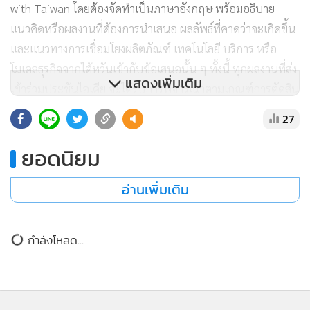
with Taiwan โดยต้องจัดทำเป็นภาษาอังกฤษ พร้อมอธิบาย
แนวคิดหรือผลงานที่ต้องการนำเสนอ ผลลัพธ์ที่คาดว่าจะเกิดขึ้น
และแนวทางการเชื่อมโยงผลิตภัณฑ์ เทคโนโลยี บริการ หรือ
โมเดลธุรกิจจากไต้หวันเข้ากับข้อเสนอนั้น ๆ ทั้งนี้ ทุกผลงานที่ส่ง
แสดงเพิ่มเติม
เข้าร่วมประชันไอเดีย จะได้รับการพิจารณาตามเกณฑ์การตัดสิน
ที่ได้กำหนดไว้
27
ยอดนิยม
รายละเอียดและกำหนดการส่งผลงาน
อ่านเพิ่มเติม
• ส่งข้อเสนอผ่านเว็บไซต์ทางการ:
https://gohealthy.taiwanexcellence.org/
กำลังโหลด...
• ปิดรับข้อเสนอ: 5 สิงหาคม 2026 เวลา 23:59 น. ตามเวลา
GMT+8