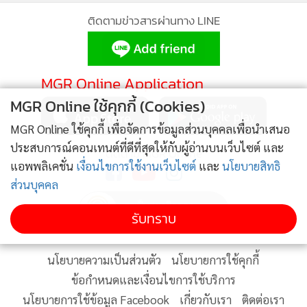
ติดตามข่าวสารผ่านทาง LINE
• หมายเหตุ: เมื่อส่งใบสมัครแล้ว จะไม่สามารถแก้ไขข้อมูลได้
ไอเดียข้อเสนอที่ชนะ 3 อันดับแรกจะได้รับเงินรางวัลทีมละ
30,000 ดอลลาร์สหรัฐฯ ขณะที่ผู้ผ่านเข้ารอบ 20 ทีม จะได้รับคำ
MGR Online Application
แนะนำเชิงลึกจากผู้เชี่ยวชาญในอุตสาหกรรมโดยตรง นอกจากนี้
MGR Online ใช้คุกกี้ (Cookies)
ผู้เข้ารอบ 6 ทีมสุดท้าย จะได้เดินทางไปไต้หวัน เพื่อแลกเปลี่ยน
MGR Online ใช้คุกกี้ เพื่อจัดการข้อมูลส่วนบุคคลเพื่อนำเสนอ
องค์ความรู้ด้านเทคโนโลยีสุขภาพกับองค์กรชั้นนำ พร้อมสัมผัส
ประสบการณ์คอนเทนต์ที่ดีที่สุดให้กับผู้อ่านบนเว็บไซต์ และ
ติดตาม MGR Online
ระบบนิเวศนวัตกรรมสุขภาพของไต้หวันอย่างใกล้ชิด
แอพพลิเคชั่น
เงื่อนไขการใช้งานเว็บไซต์
และ
นโยบายสิทธิ
ส่วนบุคคล
ในยุคที่ AI เข้ามามีบทบาทสำคัญต่อการเปลี่ยนผ่านของทุกภาค
รับทราบ
ส่วน รวมถึงภาคสุขภาพ เทคโนโลยีที่ก้าวหน้าได้เปิดโอกาสใหม่ ๆ
ให้กับหลากหลายอุตสาหกรรม ตั้งแต่การแพทย์ การดูแลสุขภาพ
ธุรกิจบริการและการท่องเที่ยว ประกันภัย ไปจนถึงวิทยาศาสตร์
นโยบายความเป็นส่วนตัว
นโยบายการใช้คุกกี้
การกีฬา ด้วยขีดความสามารถที่ได้รับการยอมรับในด้านการ
ข้อกำหนดและเงื่อนไขการใช้บริการ
แพทย์อัจฉริยะ และการผสานเทคโนโลยีเข้ากับการดูแลสุขภาพ
นโยบายการใช้ข้อมูล Facebook
เกี่ยวกับเรา
ติดต่อเรา