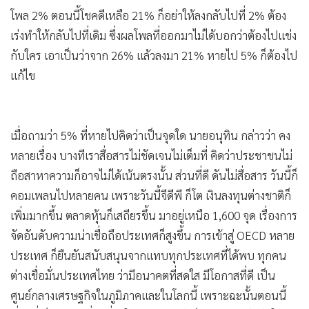
(ภท.) ลดลงว่า โพลเหมือนกระจกส่องตัวเอง วันนี้ต้องขอบคุณผู้
ทำโพล และคนที่แสดงความคิดเห็น เราก็ต้องฟัง เราเคยป๊อปปู
ลาร์แล้วคะแนนมันน้อยลง แสดงว่าต้องมีปัญหาตรงไหน เราก็
ต้องแก้ไขตรงนั้น เพราะตนสนใจโพลมาตลอด เพราะตนก็มาจาก
โพล 2% ตอนนี้โชคดีเหลือ 21% ก็อย่าให้ลงกลับไปที่ 2% ต้อง
เร่งทำให้กลับไปที่เดิม ซึ่งผลโพลที่ออกมาไม่ได้บอกว่าต้องไปแข่ง
กับใคร เอาเป็นว่าจาก 26% แล้วลงมา 21% หายไป 5% ก็ต้องไป
แก้ไข
เมื่อถามว่า 5% ที่หายไปคิดว่าเป็นจุดใด นายอนุทิน กล่าวว่า คง
หลายเรื่อง บางทีเราสื่อสารไม่ชัดเจนไม่เต็มที่ คิดว่าประชาชนไม่
ถือสาหาความก็อาจไม่ได้เน้นตรงนั้น ส่วนที่ดี ดันไม่สื่อสาร วันนี้ก็
คอมเพลนไปหลายคน เพราะวันนี้จีดีพี ก็โต เงินลงทุนต่างชาติก็
เพิ่มมากขึ้น ตลาดหุ้นก็เสถียรขึ้น มาอยู่เหนือ 1,600 จุด เรื่องการ