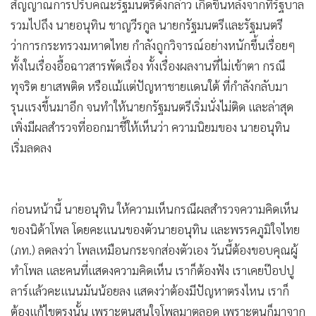
ดังนั้น จะด้วยเหตุนี้หรือเปล่า ทำให้ล่าสุด นายอนุทิน ชาญวีรกูล
•
เกม
นายกรัฐมนตรี และรัฐมนตรีว่าการกระทรวงมหาดไทย ออก
•
วิทยาศาสตร์
มา“ขันน็อต” พร้อมส่งสัญญาณปรับคณะรัฐมนตรี
•
SMEs
•
หุ้น
สัญญาณการปรับคณะรัฐมนตรีดังกล่าว เกิดขึ้นหลังจากที่รัฐบาล
•
อินโดจีน
รวมไปถึง นายอนุทิน ชาญวีรกูล นายกรัฐมนตรีและรัฐมนตรี
•
กองทุนรวม
ว่าการกระทรวงมหาดไทย กำลังถูกวิจารณ์อย่างหนักขึ้นเรื่อยๆ
•
Celeb Online
ทั้งในเรื่องอื้อฉาวสารพัดเรื่อง ทั้งเรื่องผลงานที่ไม่เข้าตา กรณี
•
Factcheck
ทุจริต ยาเสพติด หรือแม้แต่ปัญหาชายแดนใต้ ที่กำลังกลับมา
•
ญี่ปุ่น
รุนแรงขึ้นมาอีก จนทำให้นายกรัฐมนตรีเริ่มนั่งไม่ติด และล่าสุด
เพิ่งมีผลสำรวจที่ออกมาชี้ให้เห็นว่า ความนิยมของ นายอนุทิน
•
News1
เริ่มลดลง
•
Gotomanager
ก่อนหน้านี้ นายอนุทิน ให้ความเห็นกรณีผลสำรวจความคิดเห็น
ของนิด้าโพล โดยคะแนนของตัวนายอนุทิน และพรรคภูมิใจไทย