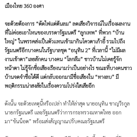
•
Good health & Well-being
•
Green Innovation & SD
อนุทิน ชาญวีรกูล - พิพัฒน์ รัชกิจประการ
•
Management & HR
•
MGR Live
•
Infographic
เมืองไทย 360 องศา
•
การเมือง
•
ท่องเที่ยว
จะด้วยต้องการ “ตัดไฟแต่ต้นลม” ลดเสียงวิจารณ์ในเรื่องผลงาน
•
กีฬา
ที่ไม่ค่อยเอาไหนของบรรดารัฐมนตรี “ลูกเทพ” ที่พวก “บ้าน
•
ต่างประเทศ
ใหญ่” ในพรรคส่งเป็นตัวแทนเข้ามากินโควตาเก้าอี้ รวมไปถึง
•
Special Scoop
รัฐมนตรีอีกบางคนในรัฐบาลชุด “อนุทิน 2” ที่เวลานี้ “ไม่มีผล
งานเข้าตา”เลยสักคน บางคน “โลกลืม” ชาวบ้านไม่เคยรู้จัก
•
เศรษฐกิจ-ธุรกิจ
หน้าตา ไม่รู้จักชื่อเสียงเรียงนามว่าเป็นอย่างไร ขณะที่บางคนชาว
•
จีน
บ้านจดจำชื่อได้ดี แต่กลับออกมามีชื่อเสียงใน “ทางลบ” มี
•
ชุมชน-คุณภาพชีวิต
พฤติกรรมน่าสงสัยในเรื่องความโปร่งใสเสียอีก
•
อาชญากรรม
•
Motoring