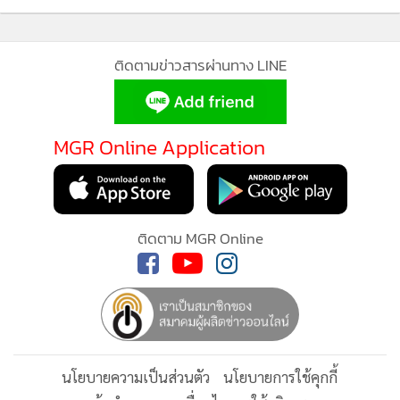
การประชุมคณะรัฐมนตรี นายกรัฐมนตรีเรียกรัฐมนตรีทั้งในส่วน
ของพรรคภูมิใจไทย (ภท.) และพรรคเพื่อไทย (พท.) ขึ้นหารือบน
กำลังโหลด...
ตึกไทยฯ อาทิ นายพิพัฒน์ รัชกิจประการ รองนายกรัฐมนตรีและ
รมว.คมนาคม นายเอกนิติ นิติทัณฑ์ประภาศ รองนายกรัฐมนตรี
และรมว.คลัง นางศุภจี สุธรรมพันธุ์ รองนายกรัฐมนตรีและ
รมว.พาณิชย์ นายยศชนัน วงศ์สวัสดิ์ รองนายกรัฐมนตรีและ
รมว.การอุดมศึกษา วิทยาศาสตร์ วิจัยและนวัตกรรม นายจุลพันธ์
ติดตามข่าวสารผ่านทาง LINE
อมรวิวัฒน์ รมว.แรงงาน นายวราวุธ ศิลปอาชา รมว.อุตสาหกรรม
น.ส.ซาบีดา ไทยเศรษฐ์ รมว.วัฒนธรรม นายสุรศักดิ์ พันธ์เจริญว
รกุล รมว.การท่องเที่ยวและกีฬา นายเอกนัฏ พร้อมพันธุ์
MGR Online Application
รมว.พลังงาน นายวรศิษฎ์ เลียงประสิทธิ์ รมช.มหาดไทย นายพล
พีร์ สุวรรณฉวี รมช.มหาดไทย น.ส.แนน บุณย์ธิดา สมชัย รมช.
ดิจิทัลเพื่อเศรษฐกิจและสังคม นายภราดร ปริศนานันทกุล
ติดตาม MGR Online
รัฐมนตรีประจำสำนักนายกรัฐมนตรี น.ส.ศุภมาส อิสรภักดี
รัฐมนตรีประจำ สำนักนายกรัฐมนตรี