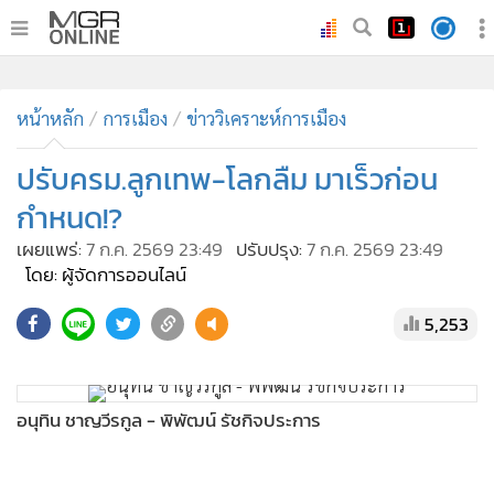
•
หน้าหลัก
•
ทันเหตุการณ์
•
ภาคใต้
•
ภูมิภาค
•
Online Section
หน้าหลัก
การเมือง
ข่าววิเคราะห์การเมือง
•
บันเทิง
•
ผู้จัดการรายวัน
ปรับครม.ลูกเทพ-โลกลืม มาเร็วก่อน
•
คอลัมนิสต์
กำหนด!?
•
ละคร
เผยแพร่:
7 ก.ค. 2569 23:49
ปรับปรุง:
7 ก.ค. 2569 23:49
•
CbizReview
โดย: ผู้จัดการออนไลน์
•
Cyber BIZ
5,253
•
ผู้จัดกวน