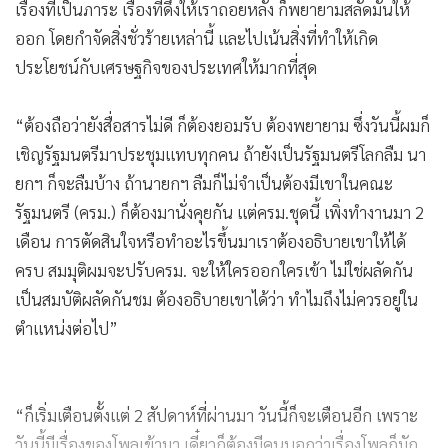
จัดอันดับความน่าเชื่อถือประเทศก็สูงขึ้น การเข้าสู่ OECD หลาย
ประเทศ ก็ยืนยันสนับสนุนจากแทบทุกประเทศที่ได้พบ ทุกคน
ต่างเชื่อมั่นประเทศไทย ว่ามีอนาคตที่สดใส มีโอกาสที่ดี เป็น
ศูนย์กลางเศรษฐกิจในภูมิภาคและในโลกนี้ เพราะฉะนั้นตอนนี้
เรื่องที่เป็นภาระ เรื่องที่ดึงให้เราถอยหลัง ก็พยายามสลัดมันให้
ออก โดยกำจัดสิ่งชั่วร้ายเหล่านี้ และไปเน้นสิ่งที่ทำให้เกิด
ประโยชน์กับเศรษฐกิจของประเทศให้มากที่สุด
“ต้องถือว่ายังสื่อสารไม่ดี ก็ต้องยอมรับ ต้องพยายาม ซึ่งวันนี้ผมก็
เชิญรัฐมนตรีมาประชุมแทบทุกคน ถ้ายังเป็นรัฐมนตรีโลกลืม นา
ยกฯ ก็จะลืมบ้าง ถ้านายกฯ ลืมก็ไม่จำเป็นต้องมีเขาในคณะ
รัฐมนตรี (ครม.) ก็ต้องมานั่งคุยกัน แต่ครม.ชุดนี้ เพิ่งทำงานมา 2
เดือน การตัดสินใจหรือทำอะไรขึ้นมาเราต้องอธิบายเขาให้ได้
ครบ สมมุติผมจะปรับครม. จะให้ใครออกใครเข้า ไม่ใช่ผลัดกัน
เป็นสมบัติผลัดกันชม ต้องอธิบายเขาได้ว่า ทำไมถึงไม่ควรอยู่ใน
ตำแหน่งต่อไป”