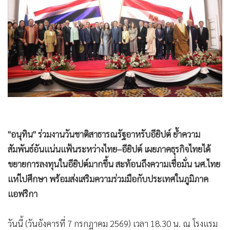
•
Good health & Well-being
•
Green Innovation & SD
•
Management & HR
•
MGR Live
•
Infographic
•
การเมือง
•
ท่องเที่ยว
•
กีฬา
•
ต่างประเทศ
"อนุทิน" ร่วมงานวันชาติสาธารณรัฐอาหรับอียิปต์ ย้ำความ
•
Special Scoop
สัมพันธ์อันแน่นแฟ้นระหว่างไทย–อียิปต์ เผยภาคธุรกิจไทยได้
•
เศรษฐกิจ-ธุรกิจ
ขยายการลงทุนในอียิปต์มากขึ้น สะท้อนถึงความเชื่อมั่น นศ.ไทย
•
จีน
แห่ไปศึกษา พร้อมส่งเสริมความร่วมมือกับประเทศในภูมิภาค
•
ชุมชน-คุณภาพชีวิต
แอฟริกา
•
อาชญากรรม
•
Motoring
วันนี้ (วันอังคารที่ 7 กรกฎาคม 2569) เวลา 18.30 น. ณ โรงแรม