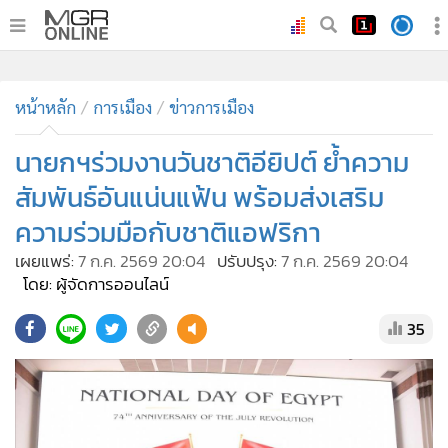
•
หน้าหลัก
•
หน้าหลัก
ทันเหตุการณ์
การเมือง
ข่าวการเมือง
•
ภาคใต้
นายกฯร่วมงานวันชาติอียิปต์ ย้ำความ
•
ภูมิภาค
สัมพันธ์อันแน่นแฟ้น พร้อมส่งเสริม
•
Online Section
ความร่วมมือกับชาติแอฟริกา
•
บันเทิง
เผยแพร่:
7 ก.ค. 2569 20:04
ปรับปรุง:
7 ก.ค. 2569 20:04
•
ผู้จัดการรายวัน
โดย: ผู้จัดการออนไลน์
•
คอลัมนิสต์
•
ละคร
35
•
CbizReview
•
Cyber BIZ
•
ผู้จัดกวน