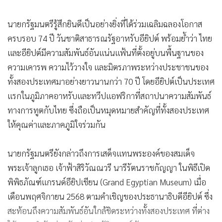
นายกรัฐมนตรีรู้สึกยินดีเป็นอย่างยิ่งที่ได้ร่วมเฉลิมฉลองโอกาส
ครบรอบ 74 ปี วันชาติสาธารณรัฐอาหรับอียิปต์ พร้อมย้ำว่า ไทย
และอียิปต์มีความสัมพันธ์อันแน่นแฟ้นที่ตั้งอยู่บนพื้นฐานของ
ความเคารพ ความไว้วางใจ และมิตรภาพระหว่างประชาชนของ
ทั้งสองประเทศมาอย่างยาวนานกว่า 70 ปี โดยอียิปต์เป็นประเทศ
แรกในภูมิภาคอาหรับและทวีปแอฟริกาที่สถาปนาความสัมพันธ์
ทางการทูตกับไทย ซึ่งถือเป็นหมุดหมายสำคัญที่ทั้งสองประเทศ
ให้คุณค่าและภาคภูมิใจร่วมกัน
นายกรัฐมนตรียังกล่าวถึงการเสด็จแทนพระองค์ของสมเด็จ
พระเจ้าลูกเธอ เจ้าฟ้าสิริวัณณวรี นารีรัตนราชกัญญา ในพิธีเปิด
พิพิธภัณฑ์แกรนด์อียิปเชียน (Grand Egyptian Museum) เมื่อ
เดือนพฤศจิกายน 2568 ตามคำเชิญของประธานาธิบดีอียิปต์ ซึ่ง
สะท้อนถึงความสัมพันธ์อันใกล้ชิดระหว่างทั้งสองประเทศ ที่ต่าง