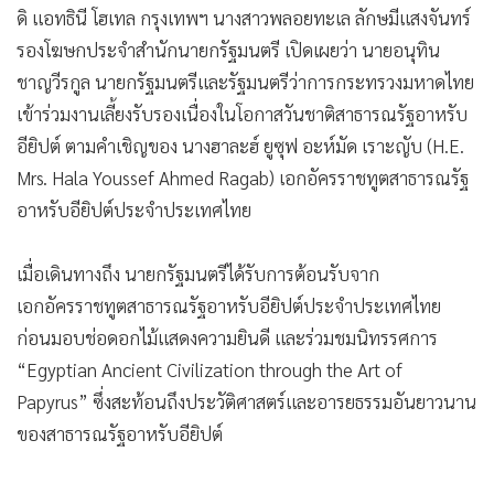
ดิ แอทธินี โฮเทล กรุงเทพฯ นางสาวพลอยทะเล ลักษมีแสงจันทร์
•
เกม
รองโฆษกประจำสำนักนายกรัฐมนตรี เปิดเผยว่า นายอนุทิน
•
วิทยาศาสตร์
ชาญวีรกูล นายกรัฐมนตรีและรัฐมนตรีว่าการกระทรวงมหาดไทย
•
SMEs
เข้าร่วมงานเลี้ยงรับรองเนื่องในโอกาสวันชาติสาธารณรัฐอาหรับ
•
หุ้น
อียิปต์ ตามคำเชิญของ นางฮาละฮ์ ยูซุฟ อะห์มัด เราะญับ (H.E.
•
อินโดจีน
Mrs. Hala Youssef Ahmed Ragab) เอกอัครราชทูตสาธารณรัฐ
•
กองทุนรวม
อาหรับอียิปต์ประจำประเทศไทย
•
Celeb Online
•
Factcheck
เมื่อเดินทางถึง นายกรัฐมนตรีได้รับการต้อนรับจาก
•
ญี่ปุ่น
เอกอัครราชทูตสาธารณรัฐอาหรับอียิปต์ประจำประเทศไทย
•
News1
ก่อนมอบช่อดอกไม้แสดงความยินดี และร่วมชมนิทรรศการ
•
Gotomanager
“Egyptian Ancient Civilization through the Art of
Papyrus” ซึ่งสะท้อนถึงประวัติศาสตร์และอารยธรรมอันยาวนาน
ของสาธารณรัฐอาหรับอียิปต์