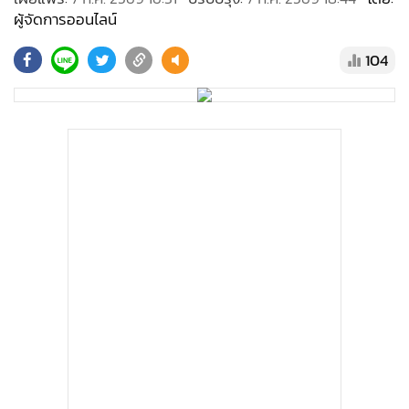
•
Good health & Well-being
ผู้จัดการออนไลน์
•
Green Innovation & SD
•
Management & HR
104
•
MGR Live
•
Infographic
•
การเมือง
•
ท่องเที่ยว
•
กีฬา
•
ต่างประเทศ
•
Special Scoop
•
เศรษฐกิจ-ธุรกิจ
•
จีน
•
ชุมชน-คุณภาพชีวิต
•
อาชญากรรม
•
Motoring