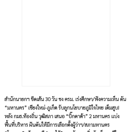
•
เกม
•
วิทยาศาสตร์
•
SMEs
•
หุ้น
•
อินโดจีน
•
กองทุนรวม
•
Celeb Online
•
Factcheck
•
ญี่ปุ่น
•
News1
•
Gotomanager
สำนักนายกฯ ขีดเส้น 30 วัน ชง ครม. เร่งศึกษา/ฟังความเห็น ดัน
“มหานคร” เชียงใหม่-ภูเก็ต รับลูกนโยบายภูมิใจไทย เต็มสูบ!
หลัง กมธ.ท้องถิ่น วุฒิสภา เสนอ “บิ๊กดาต้า” 2 มหานคร แบ่ง
พื้นที่บริหาร ฝันดันให้มีการเลือกตั้งผู้ว่าฯ/สภามหานคร