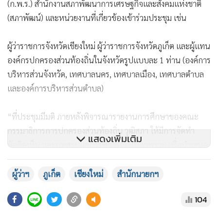
(ก.พ.ร.) สำนักงานสภาพัฒนาการเศรษฐกิจและสังคมแห่งชาติ
(สภาพัฒน์) และหน่วยงานที่เกี่ยวข้องเข้าร่วมประชุม เช่น
ผู้ว่าราชการจังหวัดเชียงใหม่ ผู้ว่าราชการจังหวัดภูเก็ต และผู้แทน
องค์กรปกครองส่วนท้องถิ่นในจังหวัดรูปแบบละ 1 ท่าน (องค์การ
บริหารส่วนจังหวัด, เทศบาลนคร, เทศบาลเมือง, เทศบาลตำบล
และองค์การบริหารส่วนตำบล)
“ที่ประชุมมีมติ ภายหลังพิจารณารายงานการศึกษาของคณะ
กรรมาธิการการปกครองส่วนท้องถิ่น วุฒิสภา ให้มีการจัดทำ
แสดงเพิ่มเติม
ข้อคิดเห็น และบทสรุปผลการพิจารณาในภาพรวม เพื่อนำเสนอ
คณะรัฐมนตรี (ครม.) ภายในกรอบระยะเวลาที่กำหนด 30 วัน”
ผู้ว่าฯ
ภูเก็ต
เชียงใหม่
สำนักนายกฯ
ขณะที่ ประชุมกับหน่วยงานที่เกี่ยวข้อง รวมถึงเข้าร่วมประชุมที่
104
ทำเนียบรัฐบาลและประชุมทางออนไลน์ เพื่อพิจารณาเรื่อง การ
จัดตั้งเชียงใหม่มหานคร และภูเก็ตมหานคร เป็นองค์กรปกครอง