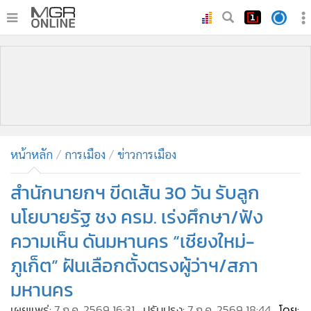
•
หน้าหลัก
•
ทันเหตุการณ์
•
ภาคใต้
•
ภูมิภาค
•
Online Section
หน้าหลัก
การเมือง
ข่าวการเมือง
•
บันเทิง
•
ผู้จัดการรายวัน
สำนักนายกฯ ขีดเส้น 30 วัน รับลูก
•
คอลัมนิสต์
นโยบายรัฐ ชง ครม. เร่งศึกษา/ฟัง
•
ละคร
ความเห็น ดันมหานคร “เชียงใหม่-
•
CbizReview
ภูเก็ต” ฝันเลือกตั้งตรงผู้ว่าฯ/สภา
•
Cyber BIZ
มหานคร
•
ผู้จัดกวน
เผยแพร่:
7 ก.ค. 2569 16:31
ปรับปรุง:
7 ก.ค. 2569 18:44
โดย: