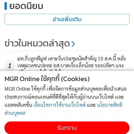
ยอดนิยม
ส่วนท้องถิ่นรูปแบบพิเศษ
อ่านเพิ่มเติม
รายงานข่าวแจ้งว่า ทั้งนี้ สำนักเลขาธิการคณะรัฐมนตรี มีหนังสือ
ที่ นร 0503/ว(ล)14278 ลงวันที่ 29 มิถุนายน 2569 แจ้งว่า นายก
ข่าวในหมวดล่าสุด
รัฐมนตรี มีคำสั่งให้กระทรวงมหาดไทยเป็นหน่วยงานหลักรับ
รายงานและข้อเสนอแนะของวุฒิสภา ตามรายงานการพิจารณา
มท.รับลูกพีมูฟ เคาะวันประชุมนัดสำคัญ 19 ส.ค.นี้ หลัง
ศึกษา เรื่อง การจัดตั้งเชียงใหม่มหานคร และภูเก็ตมหานคร เป็น
1
เหตุมวลชนปะทะ อส.บาดเจ็บเล็กน้อย รองปลัดฯ แจง
องค์กรปกครองส่วนท้องถิ่นรูปแบบพิเศษด้านการท่องเที่ยว ของ
ปรับความเข้าใจกันได้
คณะกรรมาธิการการปกครองส่วนท้องถิ่น วุฒิสภา
MGR Online ใช้คุกกี้ (Cookies)
2
MGR Online ใช้คุกกี้ เพื่อจัดการข้อมูลส่วนบุคคลเพื่อนำเสนอ
สำหรับ รูปแบบและโครงสร้างของ อปท. รูปแบบพิเศษ อำนาจ
ประสบการณ์คอนเทนต์ที่ดีที่สุดให้กับผู้อ่านบนเว็บไซต์ และ
หน้าที่ในการบริหารจัดการพื้นที่ ระบบการคลังและแหล่งรายได้
รัฐบาลโต้ “ไอซ์” ปมงบน้ำบาดาล ตัวเลขสะท้อนจำนวน
แอพพลิเคชั่น
เงื่อนไขการใช้งานเว็บไซต์
และ
นโยบายสิทธิ
3
สส.และเขตพื้นที่ ชี้ พื้นที่พรรคส้มเฉลี่ยต่อแห่งสูงสุด
การถ่ายโอนภารกิจจากส่วนราชการ การบูรณาการการดำเนิน
ส่วนบุคคล
งานระหว่างหน่วยงานภาครัฐ ตลอดจนกลไกการมีส่วนร่วมของ
“ศุภมาส” ห่วงเทรนด์ดูดไขมันสร้างร่อง 11 สั่ง
รับทราบ
ประชาชน เพื่อให้การบริหารจัดการพื้นที่มีประสิทธิภาพ
4
สคบ.บูรณาการตรวจสอบคลินิกเสริมความงาม ย้ำราคาที่