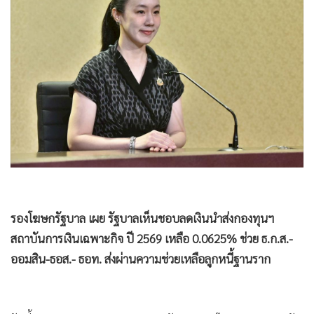
•
Good health & Well-being
•
Green Innovation & SD
•
Management & HR
•
MGR Live
•
Infographic
•
การเมือง
•
ท่องเที่ยว
•
กีฬา
•
ต่างประเทศ
•
Special Scoop
รองโฆษกรัฐบาล เผย รัฐบาลเห็นชอบลดเงินนำส่งกองทุนฯ
•
เศรษฐกิจ-ธุรกิจ
สถาบันการเงินเฉพาะกิจ ปี 2569 เหลือ 0.0625% ช่วย ธ.ก.ส.-
•
จีน
ออมสิน-ธอส.- ธอท. ส่งผ่านความช่วยเหลือลูกหนี้ฐานราก
•
ชุมชน-คุณภาพชีวิต
•
อาชญากรรม
•
Motoring
วันนี้ (7 ก.ค.) นางสาวลลิดา เพริศวิวัฒนา รองโฆษกประจำสำนัก