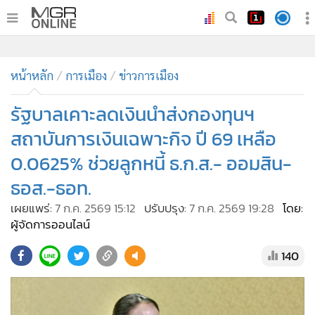
•
หน้าหลัก
หน้าหลัก
การเมือง
ข่าวการเมือง
•
ทันเหตุการณ์
•
รัฐบาลเคาะลดเงินนำส่งกองทุนฯ
ภาคใต้
•
ภูมิภาค
สถาบันการเงินเฉพาะกิจ ปี 69 เหลือ
•
Online Section
0.0625% ช่วยลูกหนี้ ธ.ก.ส.- ออมสิน-
•
บันเทิง
ธอส.-ธอท.
•
ผู้จัดการรายวัน
เผยแพร่:
7 ก.ค. 2569 15:12
ปรับปรุง:
7 ก.ค. 2569 19:28
โดย:
•
คอลัมนิสต์
ผู้จัดการออนไลน์
•
ละคร
140
•
CbizReview
•
Cyber BIZ
•
ผู้จัดกวน