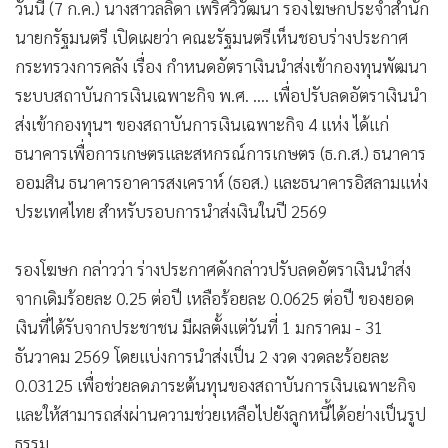
•
เกม
นายกรัฐมนตรี เปิดเผยว่า คณะรัฐมนตรีเห็นชอบร่างประกาศ
•
วิทยาศาสตร์
กระทรวงการคลัง เรื่อง กำหนดอัตราเงินนำส่งเข้ากองทุนพัฒนา
•
SMEs
ระบบสถาบันการเงินเฉพาะกิจ พ.ศ. …. เพื่อปรับลดอัตราเงินนำ
ส่งเข้ากองทุนฯ ของสถาบันการเงินเฉพาะกิจ 4 แห่ง ได้แก่
•
หุ้น
ธนาคารเพื่อการเกษตรและสหกรณ์การเกษตร (ธ.ก.ส.) ธนาคาร
•
อินโดจีน
ออมสิน ธนาคารอาคารสงเคราห์ (ธอส.) และธนาคารอิสลามแห่ง
•
กองทุนรวม
ประเทศไทย สำหรับรอบการนำส่งเงินในปี 2569
•
Celeb Online
•
Factcheck
รองโฆษก กล่าวว่า ร่างประกาศดังกล่าวปรับลดอัตราเงินนำส่ง
•
ญี่ปุ่น
จากเดิมร้อยละ 0.25 ต่อปี เหลือร้อยละ 0.0625 ต่อปี ของยอด
•
News1
เงินที่ได้รับจากประชาชน มีผลตั้งแต่วันที่ 1 มกราคม - 31
•
Gotomanager
ธันวาคม 2569 โดยแบ่งการนำส่งเป็น 2 งวด งวดละร้อยละ
0.03125 เพื่อช่วยลดภาระต้นทุนของสถาบันการเงินเฉพาะกิจ
และให้สามารถส่งผ่านความช่วยเหลือไปยังลูกหนี้ได้อย่างเป็นรูป
ธรรม