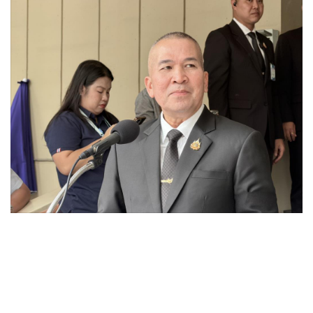
•
Good health & Well-being
•
Green Innovation & SD
•
Management & HR
•
MGR Live
•
Infographic
•
การเมือง
•
ท่องเที่ยว
•
กีฬา
•
ต่างประเทศ
•
Special Scoop
•
เศรษฐกิจ-ธุรกิจ
•
จีน
•
ชุมชน-คุณภาพชีวิต
•
อาชญากรรม
•
Motoring