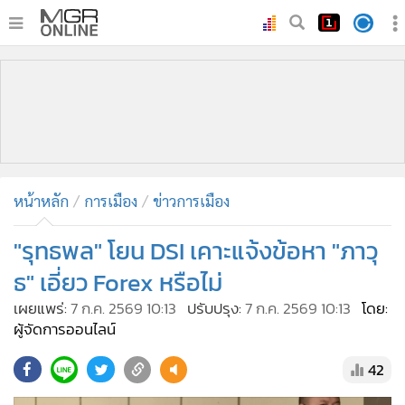
•
หน้าหลัก
•
ทันเหตุการณ์
•
ภาคใต้
•
ภูมิภาค
•
Online Section
หน้าหลัก
การเมือง
ข่าวการเมือง
•
บันเทิง
•
ผู้จัดการรายวัน
"รุทธพล" โยน DSI เคาะแจ้งข้อหา "ภาวุ
•
คอลัมนิสต์
ธ" เอี่ยว Forex หรือไม่
•
ละคร
เผยแพร่:
7 ก.ค. 2569 10:13
ปรับปรุง:
7 ก.ค. 2569 10:13
โดย:
•
CbizReview
ผู้จัดการออนไลน์
•
Cyber BIZ
42
•
ผู้จัดกวน