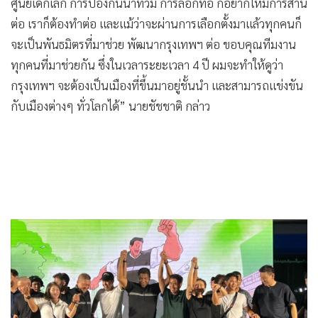
โปร่งใส ซึ่งจะต้องทำให้เข้มข้นต่อไป
“ดร.โจ ได้โทรหาผมและได้ฝากนโยบาย และผมก็ได้ดูนโยบาย
ของผู้สมัครหลายคน ซึ่งมีเรื่องที่ดีอยู่เยอะ โดย ดร.โจ ฝากเรื่อง
ศูนย์เด็กเล็ก การป้องกันน้ำท่วม การลอกท่อ ก็อยากให้มีการสาน
ต่อ เราก็ต้องทำต่อ และแม้ว่าจะผ่านการเลือกตั้งมาแล้วทุกคนก็
จะเป็นพันธมิตรที่มาช่วย พัฒนากรุงเทพฯ ต่อ ขอบคุณทีมงาน
ทุกคนที่มาช่วยกัน ซึ่งในเวลาระยะเวลา 4 ปี ผมจะทำให้ดูว่า
กรุงเทพฯ จะต้องเป็นเมืองที่ขึ้นมาอยู่ชั้นนำ และสามารถแข่งขัน
กับเมืองต่างๆ ทั่วโลกได้” นายชัชชาติ กล่าว