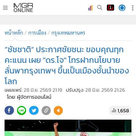
•
หน้าหลัก
•
ทันเหตุการณ์
•
ภาคใต้
•
ภูมิภาค
•
Online Section
หน้าหลัก
การเมือง
กรุงเทพมหานคร
•
บันเทิง
•
ผู้จัดการรายวัน
”ชัชชาติ“ ประกาศชัยชนะ ขอบคุณทุก
•
คอลัมนิสต์
คะแนน เผย "ดร.โจ" โทรฝากนโยบาย
•
ละคร
ลั่นพากรุงเทพฯ ขึ้นเป็นเมืองชั้นนำของ
•
CbizReview
โลก
•
Cyber BIZ
เผยแพร่:
28 มิ.ย. 2569 21:19
ปรับปรุง:
28 มิ.ย. 2569 21:26
•
ผู้จัดกวน
โดย: ผู้จัดการออนไลน์