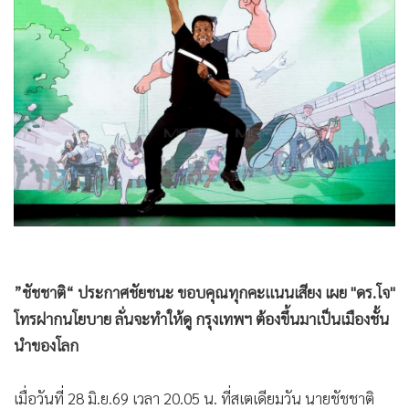
•
Good health & Well-being
1,658
•
Green Innovation & SD
•
Management & HR
•
MGR Live
•
Infographic
•
การเมือง
•
ท่องเที่ยว
•
กีฬา
•
ต่างประเทศ
•
Special Scoop
•
เศรษฐกิจ-ธุรกิจ
•
จีน
•
ชุมชน-คุณภาพชีวิต
•
อาชญากรรม
•
Motoring
”ชัชชาติ“ ประกาศชัยชนะ ขอบคุณทุกคะแนนเสียง เผย "ดร.โจ"