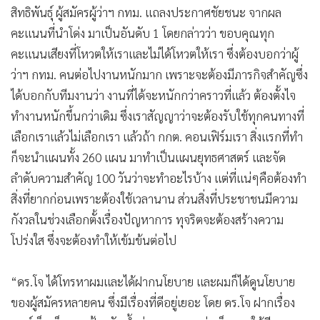
โทรฝากนโยบาย ลั่นจะทำให้ดู กรุงเทพฯ ต้องขึ้นมาเป็นเมืองชั้น
•
เกม
นำของโลก
•
วิทยาศาสตร์
•
SMEs
เมื่อวันที่ 28 มิ.ย.69 เวลา 20.05 น. ที่สเตเดียมวัน นายชัชชาติ
•
หุ้น
สิทธิพันธุ์ ผู้สมัครผู้ว่าฯ กทม. แถลงประกาศชัยชนะ จากผล
•
อินโดจีน
คะแนนที่นำโด่ง มาเป็นอันดับ 1 โดยกล่าวว่า ขอบคุณทุก
•
กองทุนรวม
คะแนนเสียงที่โหวตให้เราและไม่ได้โหวตให้เรา ซึ่งต้องบอกว่าผู้
•
Celeb Online
ว่าฯ กทม. คนต่อไปงานหนักมาก เพราะจะต้องมีภารกิจสำคัญซึ่ง
•
Factcheck
ได้บอกกับทีมงานว่า งานที่ได้จะหนักกว่าคราวที่แล้ว ต้องตั้งไจ
•
ญี่ปุ่น
ทำงานหนักขึ้นกว่าเดิม ซึ่งเราสัญญาว่าจะต้องรับใช้ทุกคนทางที่
•
News1
เลือกเราแล้วไม่เลือกเรา แล้วถ้า กกต. คอนเฟิร์มเรา สิ่งแรกที่ทำ
•
Gotomanager
ก็จะนำแผนทั้ง 260 แผน มาทำเป็นแผนยุทธศาสตร์ และจัด
ลำดับความสำคัญ 100 วันว่าจะทำอะไรบ้าง แต่ที่แน่ๆคือต้องทำ
สิ่งที่ยากก่อนเพราะต้องใช้เวลานาน ส่วนสิ่งที่ประชาชนมีความ
กังวลในช่วงเลือกตั้งเรื่องปัญหาการ ทุจริตจะต้องสร้างความ