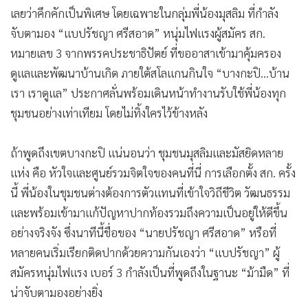
•
Good health & Well-being
เลยว่าคึกคักเป็นพิเศษ โดยเฉพาะในกลุ่มพี่น้องมุสลิม ที่กำลัง
•
Green Innovation & SD
จับตามอง “แบปรัชญา ศรีสอาด” หนุ่มไฟแรงผู้สมัคร สก.
•
Management & HR
หมายเลข 3 จากพรรคประชาธิปัตย์ ที่ขออาสาเข้ามาคุ้มครอง
•
MGR Live
ดูแลและพัฒนาบ้านเกิด ภายใต้สโลแกนกินใจ “บางกะปิ...บ้าน
•
Infographic
เรา เราดูแล” ประกาศลั่นพร้อมเดินหน้าทำงานรับใช้พี่น้องทุก
•
การเมือง
ชุมชนอย่างเท่าเทียม โดยไม่ทิ้งใครไว้ข้างหลัง
•
ท่องเที่ยว
•
กีฬา
ถ้าพูดถึงเขตบางกะปิ แน่นอนว่า ชุมชนมุสลิมและมัสยิดหลาย
•
ต่างประเทศ
แห่ง คือ หัวใจและศูนย์รวมจิตใจของคนที่นี่ การเลือกตั้ง สก. ครั้ง
•
Special Scoop
นี้ พี่น้องในชุมชนต่างต้องการตัวแทนที่เข้าใจวิถีชีวิต วัฒนธรรม
และพร้อมเข้ามาแก้ปัญหาปากท้องรวมถึงความเป็นอยู่ให้ดีขึ้น
•
เศรษฐกิจ-ธุรกิจ
อย่างจริงจัง ซึ่งนาทีนี้ชื่อของ “นายปรัชญา ศรีสอาด” หรือที่
•
จีน
หลายคนเริ่มเรียกติดปากด้วยความกันเองว่า “แบปรัชญา” ผู้
•
ชุมชน-คุณภาพชีวิต
สมัครหนุ่มไฟแรง เบอร์ 3 กำลังเป็นที่พูดถึงในฐานะ “ม้ามืด” ที่
•
อาชญากรรม
น่าจับตามองอย่างยิ่ง
•
Motoring