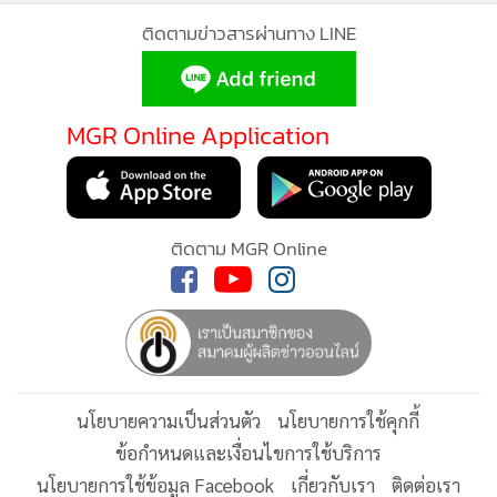
ติดตามข่าวสารผ่านทาง LINE
“การได้รับฟังทุกความเดือดร้อน และการร่วมมือกันพัฒนา
ชุมชนบนฐานของความซื่อสัตย์ คือ สิ่งสำคัญที่สุดที่จะทำให้
บางกะปิบ้านเราก้าวหน้าอย่างยั่งยืน” แบปรัชญากล่าวย้ำด้วย
MGR Online Application
ความมุ่งมั่น
MGR Online ใช้คุกกี้ (Cookies)
แม้ว่าสนามบางกะปิรอบนี้จะมีการแข่งขันที่สูงมากจากหลาก
MGR Online ใช้คุกกี้ เพื่อจัดการข้อมูลส่วนบุคคลเพื่อนำเสนอ
หลายพรรคการเมือง แต่นักวิเคราะห์การเมืองท้องถิ่น มองว่า
ประสบการณ์คอนเทนต์ที่ดีที่สุดให้กับผู้อ่านบนเว็บไซต์ และ
ติดตาม MGR Online
พลังสนับสนุนจากคนรุ่นใหม่ ผนึกกำลังกับบารมีของผู้ใหญ่และ
แอพพลิเคชั่น
เงื่อนไขการใช้งานเว็บไซต์
และ
นโยบายสิทธิ
ขุนพลในพื้นที่ ทำให้ “ปรัชญา ศรีสอาด” หมายเลข 3 กลายเป็น
ส่วนบุคคล
ผู้สมัครม้ามืดที่มีลุ้นเบียดเก้าอี้ สก.บางกะปิ เพื่อกลับมาเป็นปาก
รับทราบ
เป็นเสียงและทวงคืนความเชื่อมั่นให้พี่น้องพรรคสีฟ้าในพื้นที่ได้
อย่างแน่นอน!
นโยบายความเป็นส่วนตัว
นโยบายการใช้คุกกี้
ข้อกำหนดและเงื่อนไขการใช้บริการ
นโยบายการใช้ข้อมูล Facebook
เกี่ยวกับเรา
ติดต่อเรา