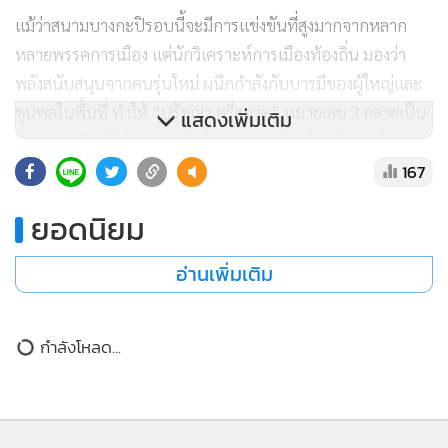
บ้าน]
อีกหนึ่งไฮไลต์สำคัญที่ทำให้กระแสของแบปรัชญาในชุมชนมุสลิม
บางกะปิพุ่งทะยาน คือการได้รับการยอมรับและสนับสนุนจากผู้
แสดงเพิ่มเติม
หลักผู้ใหญ่ อดีตข้าราชการ และอดีตนักการเมืองท้องถิ่นสายแข็ง
ที่คุ้นเคยกับพี่น้องในพื้นที่เป็นอย่างดี นำโดย อาจารย์ประเสริฐ
167
ทองนุ่น อดีตผู้อำนวยการเขตและอดีต สก.บางกะปิ
ยอดนิยม
พร้อมด้วย ทัพอดีต สข. และแกนนำคนสำคัญในพื้นที่ อาทิ สม
อ่านเพิ่มเติม
พงษ์ หมัดนุรักษ์, เชวง เงินแพทย์, แบวรากรณ์ บุญมาเลิศ รวมไป
ถึง จินตนา อารีย์, สุวดี รุ่งเรืองศรี และ เย็นจิตต์ พรมบ้านสังข์ ซึ่ง
ทุกคนต่างแท็กทีมกันลงพื้นที่ จับมือแบปรัชญาเดินสายพบปะ
กำลังโหลด...
และร่วมพูดคุยรับฟังปัญหาจากโต๊ะอิหม่าม คณะกรรมการมัสยิด
รวมถึงพี่น้องตามชุมชนต่างๆ อย่างใกล้ชิด เพื่อสร้างความมั่นใจ
ว่าพรรคสีฟ้าพร้อมกลับมาดูแลพี่น้องด้วยความจริงใจ