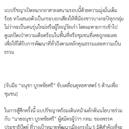
•
เกม
แบปรัชญาเปิดหมวกอาสาลงสนามรอบนี้ด้วยความมุ่งมั่นเต็ม
•
วิทยาศาสตร์
ร้อย หวังเสนอตัวเป็นกระบอกเสียงให้พี่น้องชาวบางกะปิทุกกลุ่ม
•
SMEs
ไม่ว่าจะเป็นคนรุ่นใหม่หรือผู้ใหญ่วัยเก๋า โดยเฉพาะการเข้าไป
•
หุ้น
ดูแลปัดเป่าความเดือดร้อนในพื้นที่หรือชุมชนที่เคยถูกละเลย
•
อินโดจีน
เพื่อให้ได้รับการพัฒนาที่ทั่วถึงตามหลักคุณธรรมและความเป็น
•
กองทุนรวม
ธรรม
•
Celeb Online
•
Factcheck
•
ญี่ปุ่น
•
News1
•
Gotomanager