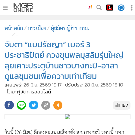
•
หน้าหลัก
หน้าหลัก
การเมือง
ผู้สมัคร ผู้ว่าฯ กทม.
•
ทันเหตุการณ์
•
จับตา “แบปรัชญา” เบอร์ 3
ภาคใต้
•
ภูมิภาค
ประชาธิปัตย์ ควงขุนพลมุสลิมรุ่นใหญ่
•
Online Section
ลุยเคาะประตูบ้านชาวบางกะปิ-อาสา
•
บันเทิง
ดูแลชุมชนเพื่อความเท่าเทียม
•
ผู้จัดการรายวัน
เผยแพร่:
26 มิ.ย. 2569 19:17
ปรับปรุง:
28 มิ.ย. 2569 18:10
•
คอลัมนิสต์
โดย: ผู้จัดการออนไลน์
•
ละคร
167
•
CbizReview
•
Cyber BIZ
•
ผู้จัดกวน
วันนี้ (26 มิ.ย.) ศึกลงคะแนนเลือกตั้ง สก.บางกะปิ รอบนี้ บอก