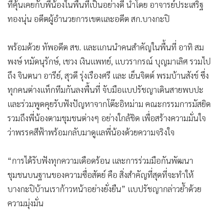
[จับมือ “อนุชา บูรพชัยศรี” ขับเคลื่อนยุทธศาสตร์ 5 ด้านเพื่อ
ชุมชน]
ในการสู้ศึกครั้งนี้ แบปรัชญาพร้อมเดินหน้าผลักดันนโยบายร่วม
กับ “นายอนุชา บูรพชัยศรี” ผู้สมัครผู้ว่าฯ กทม. ของพรรค
ประชาธิปัตย์ ที่วางเป้าหมายพัฒนาเมืองกรุงใน 5 มิติสำคัญที่จะ
ช่วยยกระดับคุณภาพชีวิตของพี่น้องในชุมชนให้ดีขึ้นอย่าง
ชัดเจน 1. สะดวก : การเดินทาง เข้าออกซอกซอยและชุมชน
สะดวกสบาย 2. สะอาด : สภาพแวดล้อมดี ขยะไม่ตกค้าง น้ำใน
คลองสะอาด 3. สบาย : มีพื้นที่ปลอดภัย มีความสุขในการอยู่
อาศัย 4. เศรษฐกิจดี : ค้าขายคล่องตัว สร้างรายได้ให้ครอบครัว
และชุมชน และ 5. มีความโปร่งใส : บริหารงานด้วยความซื่อสัตย์
ตรวจสอบได้ตามหลักธรรมาภิบาล
[ขุนพลมุสลิม-ผู้ใหญ่สายเก๋าแท็กทีมหนุน ปูพรมเดินเคาะประตู