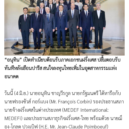
•
Good health & Well-being
•
Green Innovation & SD
•
Management & HR
•
MGR Live
•
Infographic
•
การเมือง
•
ท่องเที่ยว
“อนุทิน” เปิดทำเนียบต้อนรับภาคเอกชนฝรั่งเศส ปลื้มตอบรับ
•
กีฬา
ทันทีหลังเยือนปารีส สนใจลงทุนไทยเพิ่มในอุตสาหกรรมแห่ง
•
ต่างประเทศ
อนาคต
•
Special Scoop
•
เศรษฐกิจ-ธุรกิจ
วันนี้ (4 มิ.ย.) นายอนุทิน ชาญวีรกูล นายกรัฐมนตรี ได้หารือกับ
•
จีน
นายฟรองซัวส์ กอร์แบง (Mr. François Corbin) รองประธานสภา
•
ชุมชน-คุณภาพชีวิต
นายจ้างฝรั่งเศสในต่างประเทศ (MEDEF International:
•
อาชญากรรม
MEDEFi) และประธานสภาธุรกิจฝรั่งเศส-ไทย พร้อมด้วย นายฌ็
•
Motoring
อง-โกลด ปวงเบิฟ (H.E. Mr. Jean-Claude Poimboeuf)