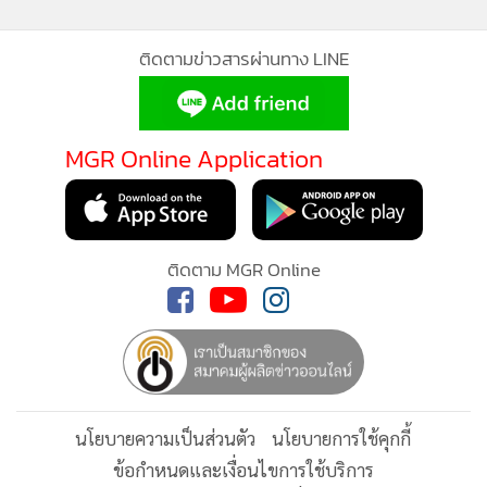
ช่วงท้ายของการหารือ นายกรัฐมนตรี ยังยืนยันความมุ่งมั่นของ
ติดตามข่าวสารผ่านทาง LINE
รัฐบาลในการสร้างสภาพแวดล้อมที่เอื้อต่อการลงทุน พร้อมเดิน
หน้าผลักดันความตกลงการค้าเสรีไทย-สหภาพยุโรป (FTA) และ
การเข้าเป็นสมาชิก OECD เพื่อยกระดับมาตรฐานเศรษฐกิจไทย
MGR Online Application
เปิดโอกาสทางการค้าใหม่ๆ และสร้างความเชื่อมั่นให้กับนัก
ลงทุนทั่วโลก
ทั้งนี้ นายกรัฐมนตรี แจ้งข่าวดีถึงตลาดหุ้นทำผลงานระหว่างวัน
ติดตาม MGR Online
ทะลุ 1,600 จุด อีกครั้งในรอบสามปีสองเดือน แสดงถึงความเชื่อ
มั่นของนักลงทุน พร้อมระบุว่า การพูดคุยที่กรุงเทพฯ วันนี้ แสดง
ให้เห็นว่าความร่วมมือที่เริ่มจากปารีสกำลังถูกต่อยอดเป็นแนวคิด
โอกาส และหุ้นส่วนที่เป็นรูปธรรม โดยไทยพร้อมทำงานใกล้ชิด
กับภาคเอกชนฝรั่งเศสเพื่อเปลี่ยนความสนใจให้เป็นผลลัพธ์จริง
ในระยะต่อไป
นโยบายความเป็นส่วนตัว
นโยบายการใช้คุกกี้
ข้อกำหนดและเงื่อนไขการใช้บริการ