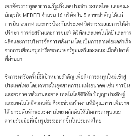
•
เกม
เอกอัครราชทูตสาธารณรัฐฝรั่งเศสประจำประเทศไทย และคณะ
•
วิทยาศาสตร์
นักธุรกิจ MEDEFi จำนวน 16 บริษัท ใน 5 สาขาสำคัญ ได้แก่
การบิน อวกาศ และการป้องกันประเทศ วิศวกรรมและการให้คำ
•
SMEs
ปรึกษา การก่อสร้างและการขนส่ง ดิจิทัลและเทคโนโลยี และการ
•
หุ้น
ผลิตและการบริหารจัดการพลังงาน โดยเป็นการสานต่อผลสำเร็จ
•
อินโดจีน
จากการเยือนกรุงปารีสของนายกรัฐมนตรีและคณะ เมื่อสัปดาห์
•
กองทุนรวม
ที่ผ่านมา
•
Celeb Online
•
Factcheck
ซึ่งการหารือครั้งนี้มีเป้าหมายสำคัญ เพื่อดึงการลงทุนใหม่เข้าสู่
•
ญี่ปุ่น
ประเทศไทย โดยเฉพาะในอุตสาหกรรมแห่งอนาคต เช่น การบิน
•
News1
และอวกาศ พลังงานสะอาด เทคโนโลยีดิจิทัล ปัญญาประดิษฐ์
•
Gotomanager
และเทคโนโลยีควอนตัม ซึ่งจะช่วยสร้างงานที่มีคุณภาพ เพิ่มราย
ได้ ยกระดับทักษะแรงงานไทย ผลักดันให้เกิดการลงทุนและ
ความร่วมมือที่เป็นรูปธรรมมากขึ้นในประเทศไทย