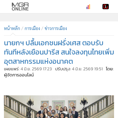
•
หน้าหลัก
•
หน้าหลัก
ทันเหตุการณ์
การเมือง
ข่าวการเมือง
•
ภาคใต้
นายกฯ ปลื้มเอกชนฝรั่งเศส ตอบรับ
•
ภูมิภาค
ทันทีหลังเยือนปารีส สนใจลงทุนไทยเพิ่ม
•
Online Section
อุตสาหกรรมแห่งอนาคต
•
บันเทิง
เผยแพร่:
4 มิ.ย. 2569 17:23
ปรับปรุง:
4 มิ.ย. 2569 19:51
โดย:
•
ผู้จัดการรายวัน
ผู้จัดการออนไลน์
•
คอลัมนิสต์
•
ละคร
•
CbizReview
•
Cyber BIZ
•
ผู้จัดกวน