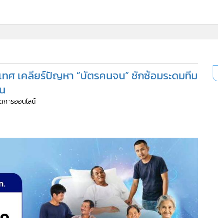
ะเทศ เคลียร์ปัญหา “บัตรคนจน” ซักซ้อมระดมทีม
คน
จัดการออนไลน์