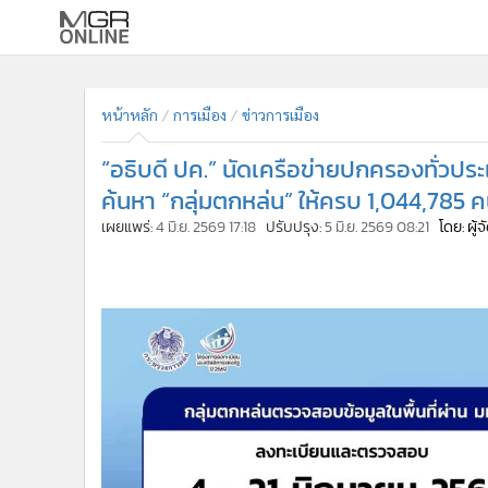
•
หน้าหลัก
•
ทันเหตุการณ์
หน้าหลัก
การเมือง
ข่าวการเมือง
•
ภาคใต้
“อธิบดี ปค.” นัดเครือข่ายปกครองทั่วปร
•
ภูมิภาค
ค้นหา “กลุ่มตกหล่น” ให้ครบ 1,044,785 
•
Online Section
เผยแพร่:
4 มิ.ย. 2569 17:18
ปรับปรุง:
5 มิ.ย. 2569 08:21
โดย: ผู้
•
บันเทิง
•
ผู้จัดการรายวัน
•
คอลัมนิสต์
•
ละคร
•
CbizReview
•
Cyber BIZ
•
ผู้จัดกวน
•
Good health & Well-being
•
Green Innovation & SD