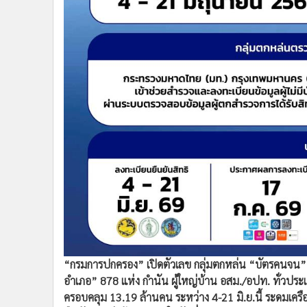
•
Management & HR
•
MGR Live
•
Infographic
•
การเมือง
•
ท่องเที่ยว
•
กีฬา
•
ต่างประเทศ
•
Special Scoop
•
เศรษฐกิจ-ธุรกิจ
•
จีน
•
ชุมชน-คุณภาพชีวิต
•
อาชญากรรม
•
Motoring
•
เกม
•
วิทยาศาสตร์
“กรมการปกครอง” เปิดตัวเลข กลุ่มตกหล่น “บัตรคนจน” จ
อำเภอ” 878 แห่ง กำนัน ผู้ใหญ่บ้าน อสม./อปท. ทั่วป
•
SMEs
ครอบคลุม 13.19 ล้านคน ระหว่าง 4-21 มิ.ย.นี้ ระดมเคร
•
หุ้น