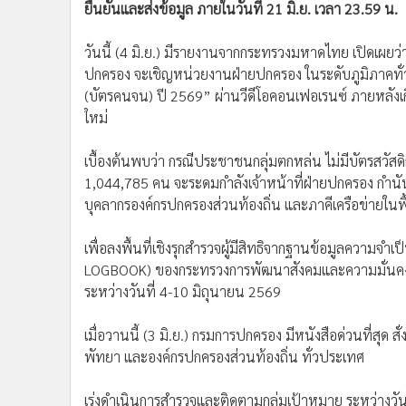
ยืนยันและส่งข้อมูล ภายในวันที่ 21 มิ.ย. เวลา 23.59 น.
•
อินโดจีน
•
กองทุนรวม
วันนี้ (4 มิ.ย.) มีรายงานจากกระทรวงมหาดไทย เปิดเผยว่า 
•
Celeb Online
ปกครอง จะเชิญหน่วยงานฝ่ายปกครอง ในระดับภูมิภาคทั่ว
•
Factcheck
(บัตรคนจน) ปี 2569” ผ่านวีดีโอคอนเฟอเรนซ์ ภายหลังเก
•
ญี่ปุ่น
ใหม่
•
News1
เบื้องต้นพบว่า กรณีประชาชนกลุ่มตกหล่น ไม่มีบัตรสวัสดิก
•
Gotomanager
1,044,785 คน จะระดมกำลังเจ้าหน้าที่ฝ่ายปกครอง กำนั
บุคลากรองค์กรปกครองส่วนท้องถิ่น และภาคีเครือข่ายในพื้
เพื่อลงพื้นที่เชิงรุกสำรวจผู้มีสิทธิจากฐานข้อมูลความจ
LOGBOOK) ของกระทรวงการพัฒนาสังคมและความมั่นคงขอ
ระหว่างวันที่ 4-10 มิถุนายน 2569
เมื่อวานนี้ (3 มิ.ย.) กรมการปกครอง มีหนังสือด่วนที่สุด
พัทยา และองค์กรปกครองส่วนท้องถิ่น ทั่วประเทศ
เร่งดำเนินการสำรวจและติดตามกลุ่มเป้าหมาย ระหว่างวั