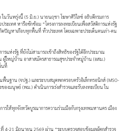
ในวันพรุ่งนี้ (5 มิ.ย.) นายนฤชา โฆษาศิวิไลซ์ อธิบดีกรมการ
ประเทศ หารือซักซ้อม “โครงการลงทะเบียนเพื่อสวัสดิการแห่งรัฐ
ิดปัญหาเกือบทุกพื้นที่ ทั่วประเทศ โดยเฉพาะประเด็นคนเก่า-คน
ารแห่งรัฐ ที่ยังไม่สามารถเข้าถึงสิทธิของรัฐได้อีกประมาณ
น ผู้ใหญ่บ้าน อาสาสมัครสาธารณสุขประจำหมู่บ้าน (อสม.)
นที่
ำเป็นพื้นฐาน (จปฐ.) และระบบสมุดพกครอบครัวอิเล็กทรอนิกส์ (MSO-
งมนุษย์ (พม.) ดำเนินการเร่งสำรวจและรับลงทะเบียน ใน
 สั่งการให้ทุกจังหวัดบูรณาการความร่วมมือกับกรุงเทพมหานคร เมือง
นที่ 4-21 มิถุนายน 2569 ผ่าน “ระบบตรวจสอบข้อมูลผู้ตกสำรวจ