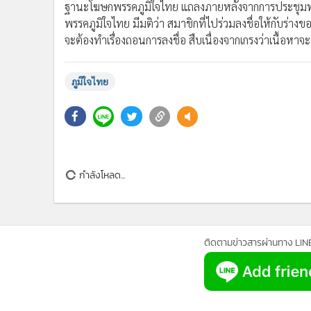
•
Management & HR
ฐานะโฆษกพรรคภูมิใจไทย แถลงภายหลังจากการประชุมพรรคภู
•
MGR Live
พรรคภูมิใจไทย มีมติว่า สมาชิกที่ไปร่วมลงชื่อให้กับร่า
จะต้องทำเรื่องถอนการลงชื่อ สืบเนื่องจากเกรงว่าเนื้อหา
•
Infographic
•
การเมือง
•
ท่องเที่ยว
ภูมิใจไทย
•
กีฬา
•
ต่างประเทศ
•
Special Scoop
•
เศรษฐกิจ-ธุรกิจ
•
จีน
กำลังโหลด...
•
ชุมชน-คุณภาพชีวิต
•
อาชญากรรม
•
Motoring
•
เกม
•
วิทยาศาสตร์
•
SMEs
ติดตามข่าวสารผ่านทาง LIN
•
หุ้น