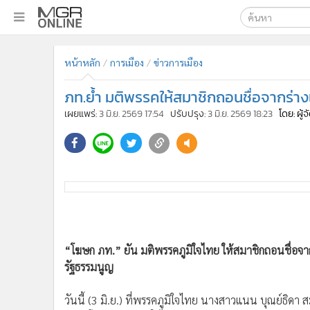
เลือกเครื่องมือท
•
หน้าหลัก
หน้าหลัก
การเมือง
ข่าวการเมือง
ค้นหา
•
ทันเหตุการณ์
Google
•
ภาคใต้
ภท.ย้ำ มติพรรคให้สมาชิกถอนชื่อจากร่างแก
•
ภูมิภาค
MGR Onl
เผยแพร่:
3 มิ.ย. 2569 17:54
ปรับปรุง:
3 มิ.ย. 2569 18:23
โดย: ผู้
•
Online Section
ค้นหาขั
•
บันเทิง
•
ผู้จัดการรายวัน
•
คอลัมนิสต์
•
ละคร
•
CbizReview
•
Cyber BIZ
“โฆษก ภท.” ยัน มติพรรคภูมิใจไทย ให้สมาชิกถอนชื่อจากร
•
ผู้จัดกวน
รัฐธรรมนูญ
•
Good health & Well-being
•
Green Innovation & SD
วันนี้ (3 มิ.ย.) ที่พรรคภูมิใจไทย นางสาวแนน บุณย์ธิดา 