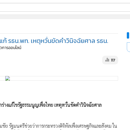
ี่ใช้
้ รธน.พท. เหตุหวั่นขัดคําวินิจฉัยศาล รธน.
ine
จัดการออนไลน์
้นสูง
117
่างแก้ไขรัฐธรรมนูญเพื่อไทย เหตุหวั่นขัดคําวินิจฉัยศาล
สมชัย รัฐมนตรีช่วยว่าการกระทรวงดิจิทัลเพื่อเศรษฐกิจและสังคม ใน