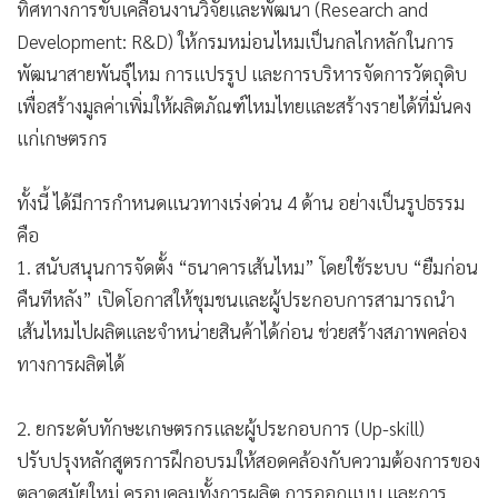
ทิศทางการขับเคลื่อนงานวิจัยและพัฒนา (Research and
•
เกม
Development: R&D) ให้กรมหม่อนไหมเป็นกลไกหลักในการ
•
วิทยาศาสตร์
พัฒนาสายพันธุ์ไหม การแปรรูป และการบริหารจัดการวัตถุดิบ
•
SMEs
เพื่อสร้างมูลค่าเพิ่มให้ผลิตภัณฑ์ไหมไทยและสร้างรายได้ที่มั่นคง
•
หุ้น
แก่เกษตรกร
•
อินโดจีน
•
กองทุนรวม
ทั้งนี้ ได้มีการกำหนดแนวทางเร่งด่วน 4 ด้าน อย่างเป็นรูปธรรม
•
Celeb Online
คือ
•
Factcheck
1. สนับสนุนการจัดตั้ง “ธนาคารเส้นไหม” โดยใช้ระบบ “ยืมก่อน
•
ญี่ปุ่น
คืนทีหลัง” เปิดโอกาสให้ชุมชนและผู้ประกอบการสามารถนำ
•
News1
เส้นไหมไปผลิตและจำหน่ายสินค้าได้ก่อน ช่วยสร้างสภาพคล่อง
•
ทางการผลิตได้
Gotomanager
2. ยกระดับทักษะเกษตรกรและผู้ประกอบการ (Up-skill)
ปรับปรุงหลักสูตรการฝึกอบรมให้สอดคล้องกับความต้องการของ
ตลาดสมัยใหม่ ครอบคลุมทั้งการผลิต การออกแบบ และการ