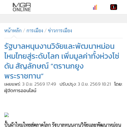
•
หน้าหลัก
•
หน้าหลัก
ทันเหตุการณ์
การเมือง
ข่าวการเมือง
•
ภาคใต้
รัฐบาลหนุนงานวิจัยและพัฒนาหม่อน
•
ภูมิภาค
ไหมไทยสู่ระดับโลก เพิ่มมูลค่าทั้งห่วงโซ่
•
Online Section
ดัน สัญลักษณ์ “ตรานกยูง
•
บันเทิง
พระราชทาน”
•
ผู้จัดการรายวัน
•
คอลัมนิสต์
เผยแพร่:
3 มิ.ย. 2569 17:49
ปรับปรุง:
3 มิ.ย. 2569 18:21
โดย:
ผู้จัดการออนไลน์
•
ละคร
•
CbizReview
•
Cyber BIZ
•
ผู้จัดกวน
ปั้นผ้าไหมไทยสู่ตลาดโลก รัฐบาลหนุนงานวิจัยและพัฒนาหม่อน