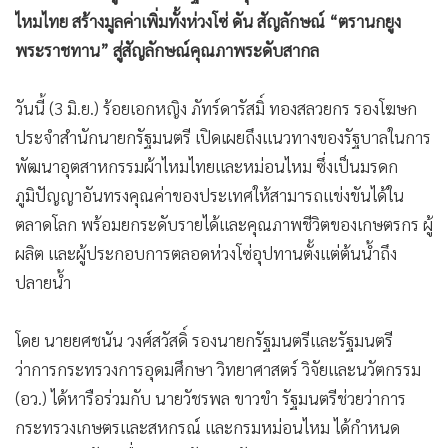
•
Good health & Well-being
ไหมไทย สร้างมูลค่าเพิ่มทั้งห่วงโซ่ ดัน สัญลักษณ์ “ตรานกยูง
•
Green Innovation & SD
พระราชทาน” สู่สัญลักษณ์คุณภาพระดับสากล
•
Management & HR
•
MGR Live
วันนี้ (3 มิ.ย.) ร้อยเอกหญิง ภัทร์ดารัสมิ์ ทองสลวยกร รองโฆษก
•
Infographic
ประจำสำนักนายกรัฐมนตรี เปิดเผยถึงแนวทางของรัฐบาลในการ
•
การเมือง
พัฒนาอุตสาหกรรมผ้าไหมไทยและหม่อนไหม ซึ่งเป็นมรดก
•
ท่องเที่ยว
ภูมิปัญญาอันทรงคุณค่าของประเทศให้สามารถแข่งขันได้ใน
•
กีฬา
ตลาดโลก พร้อมยกระดับรายได้และคุณภาพชีวิตของเกษตรกร ผู้
•
ต่างประเทศ
ผลิต และผู้ประกอบการตลอดห่วงโซ่อุปทานตั้งแต่ต้นน้ำถึง
•
Special Scoop
ปลายน้ำ
•
เศรษฐกิจ-ธุรกิจ
โดย นายยศชนัน วงศ์สวัสดิ์ รองนายกรัฐมนตรีและรัฐมนตรี
•
จีน
ว่าการกระทรวงการอุดมศึกษา วิทยาศาสตร์ วิจัยและนวัตกรรม
•
ชุมชน-คุณภาพชีวิต
(อว.) ได้หารือร่วมกับ นายวัชรพล ขาวขำ รัฐมนตรีช่วยว่าการ
•
อาชญากรรม
กระทรวงเกษตรและสหกรณ์ และกรมหม่อนไหม ได้กำหนด
•
Motoring