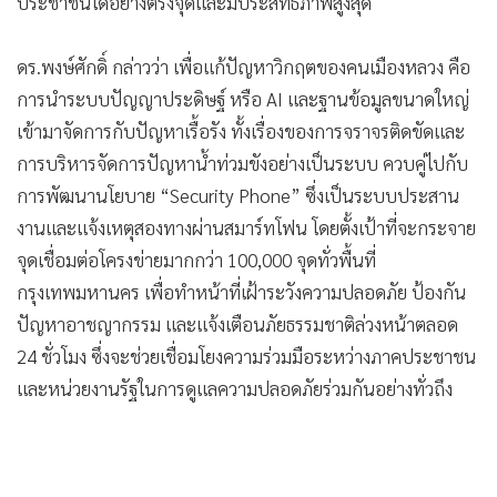
ดร.พงษ์ศักดิ์ กล่าวว่า เพื่อแก้ปัญหาวิกฤตของคนเมืองหลวง คือ
•
เกม
การนำระบบปัญญาประดิษฐ์ หรือ AI และฐานข้อมูลขนาดใหญ่
•
วิทยาศาสตร์
เข้ามาจัดการกับปัญหาเรื้อรัง ทั้งเรื่องของการจราจรติดขัดและ
•
SMEs
การบริหารจัดการปัญหาน้ำท่วมขังอย่างเป็นระบบ ควบคู่ไปกับ
•
หุ้น
การพัฒนานโยบาย “Security Phone” ซึ่งเป็นระบบประสาน
•
อินโดจีน
งานและแจ้งเหตุสองทางผ่านสมาร์ทโฟน โดยตั้งเป้าที่จะกระจาย
•
กองทุนรวม
จุดเชื่อมต่อโครงข่ายมากกว่า 100,000 จุดทั่วพื้นที่
•
Celeb Online
กรุงเทพมหานคร เพื่อทำหน้าที่เฝ้าระวังความปลอดภัย ป้องกัน
•
Factcheck
ปัญหาอาชญากรรม และแจ้งเตือนภัยธรรมชาติล่วงหน้าตลอด
•
ญี่ปุ่น
24 ชั่วโมง ซึ่งจะช่วยเชื่อมโยงความร่วมมือระหว่างภาคประชาชน
•
และหน่วยงานรัฐในการดูแลความปลอดภัยร่วมกันอย่างทั่วถึง
News1
•
Gotomanager