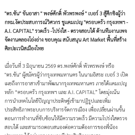
•
Good health & Well-being
กทม.งัดประสบการณ์วิศวกร ชูแคมเปญ "ครอบครัว กรุงเทพฯ -
•
Green Innovation & SD
A.I. CAPITAL" รวดเร็ว -โปร่งใส - ตรวจสอบได้ ด้านทีมงานเพจ
•
Management & HR
จัดงานคลองโอ่งอ่าง ขอบคุณ สนับสนุน Art Market พื้นที่สร้าง
•
MGR Live
ศิลปะเวนิสเมืองไทย
•
Infographic
•
การเมือง
เมื่อวันที่ 3 มิถุนายน 2569 ดร.พงษ์ศักดิ์ พัวพรพงษ์ หรือ
•
ท่องเที่ยว
"ดร.ซัน" ผู้สมัครผู้ว่ากรุงเทพมหานคร ในนามอิสระ เบอร์ 3 เปิด
•
กีฬา
เผยถึงการอาสาเข้ามาพัฒนากรุงเทพมหานคร ภายใต้แคมเปญ
•
ต่างประเทศ
หลัก “ครอบครัว กรุงเทพฯ และ A.I. CAPITAL” โดยมุ่งเน้น
•
Special Scoop
การนำเทคโนโลยีปัญญาประดิษฐ์เข้ามาปฏิรูปและเพิ่ม
ประสิทธิภาพระบบการบริหารจัดการเมือง เพื่อเปลี่ยนผ่านขั้น
•
เศรษฐกิจ-ธุรกิจ
ตอนการทำงานที่ซับซ้อนให้มีความรวดเร็ว มีความโปร่งใสตรวจ
•
จีน
สอบได้ และสามารถตอบสนองต่อความต้องการของพี่น้อง
•
ชุมชน-คุณภาพชีวิต
ประชาชนได้อย่างตรงจุดและมีประสิทธิภาพสูงสุด
•
อาชญากรรม
•
Motoring