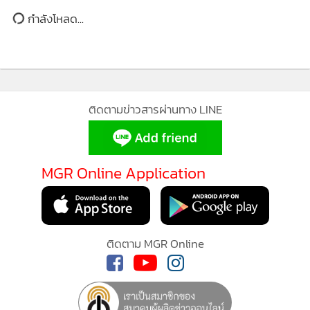
ราคาแสนประหยัดที่สุดในโลก
นับถึง 90% "ชัชชาติ" นำลิ่ว กวาด 1.44 ล้านคะแนน ผู้มา
1
ใช้สิทธิ์ 49.7% สนาม ส.ก.พรรคส้มโค่นแชมป์เก่าได้
เก้าอี้เพิ่มถึง 11 เขต
ในฐานะผู้เชี่ยวชาญหลากหลายสาขาวิชาชีพ ทั้งการศึกษาระดับ
2
ปริญญาเอกสาขาบริหารการศึกษา ปริญญาโทด้านกฎหมาย
เศรษฐกิจจากจุฬาลงกรณ์มหาวิทยาลัย ปริญญาโทด้าน
”ชัชชาติ“ ประกาศชัยชนะ ขอบคุณทุกคะแนน เผย
บริหารธุรกิจ และพื้นฐานด้านวิศวกรรมไฟฟ้ากำลังจากสถาบัน
3
"ดร.โจ" โทรฝากนโยบาย ลั่นพากรุงเทพฯ ขึ้นเป็นเมือง
MGR O
เทคโนโลยีพระจอมเกล้าเจ้าคุณทหารลาดกระบัง
ชั้นนำของโลก
MGR Onl
‘เท้ง-จ้อน-โจ’ แถลงยอมรับพ่ายแพ้สนาม กทม.-พัทยา
อีกทั้งยังเคยผ่านการทำงานสำคัญในระดับประเทศ อาทิ วิศวกร
ประสบก
4
ยินดีกับ ‘ชัชชาติ’ พร้อมฟังทุกเสียงวิจารณ์ปมดึง ‘สุรพล’
นิวเคลียร์ สังกัดสำนักงานปรมาณูเพื่อสันติ ที่ปรึกษากระทรวง
แอพพลิ
นั่งที่ปรึกษา
วิทยาศาสตร์และเทคโนโลยี และผู้ทรงคุณวุฒิประจำกรรมาธิการ
ส่วนบุ
การป้องกันและปราบปรามการทุจริตแห่งชาติ
ข่าวอื่นในหมวด
"ผมเตรียมการมาพร้อมสําหรับมิติใหม่ ที่จะเกิดขึ้นใน