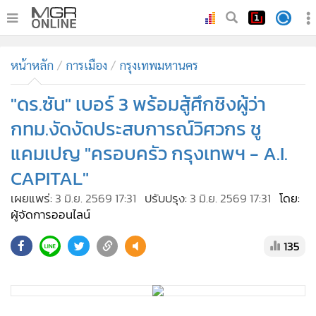
•
หน้าหลัก
หน้าหลัก
การเมือง
กรุงเทพมหานคร
•
ทันเหตุการณ์
•
"ดร.ซัน" เบอร์ 3 พร้อมสู้ศึกชิงผู้ว่า
ภาคใต้
•
ภูมิภาค
กทม.งัดงัดประสบการณ์วิศวกร ชู
•
Online Section
แคมเปญ "ครอบครัว กรุงเทพฯ - A.I.
•
บันเทิง
CAPITAL"
•
ผู้จัดการรายวัน
เผยแพร่:
3 มิ.ย. 2569 17:31
ปรับปรุง:
3 มิ.ย. 2569 17:31
โดย:
•
คอลัมนิสต์
ผู้จัดการออนไลน์
•
ละคร
135
•
CbizReview
•
Cyber BIZ
•
ผู้จัดกวน
"ดร.ซัน" ขันอาสา " พงษ์ศักดิ์ พัวพรพงษ์ " เบอร์ 3 สู้ศึกชิงผู้ว่า