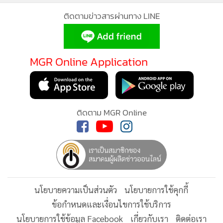
สำหรับประวัติ นัช ธนัญญ์
สำเร็จการศึกษาปริญญาตรี 2 สาขา ได้แก่ นิติศาสตร์ จาก
จุฬาลงกรณ์มหาวิทยาลัย และรัฐศาสตร์ จากมหาวิทยาลัย
ติดตามข่าวสารผ่านทาง LINE
รามคำแหง
สำเร็จการศึกษาปริญญาโท รัฐศาสตร์ จากมหาวิทยาลัย
MGR Online Application
ธรรมศาสตร์
ปัจจุบันกำลังศึกษาระดับปริญญาเอก สาขาจิตวิทยาประยุกต์
ติดตาม MGR Online
สถาบันวิจัยพฤติกรรมศาสตร์ มหาวิทยาลัยศรีนครินทรวิโรฒ
การทำงาน
- สำนักปลัดกรุงเทพมหานคร
- สำนักวัฒนธรรม กีฬา และการท่องเที่ยว
- สำนักการจราจรและขนส่ง - สำนักงานเลขานุการผู้ว่าราชการ
นโยบายความเป็นส่วนตัว
นโยบายการใช้คุกกี้
กรุงเทพมหานคร
ข้อกำหนดและเงื่อนไขการใช้บริการ