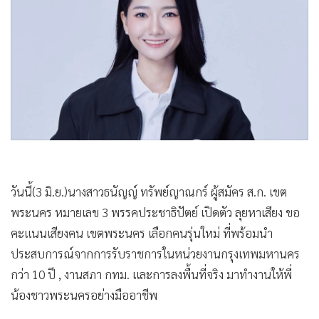
•
Good health & Well-being
•
Green Innovation & SD
•
Management & HR
•
MGR Live
•
Infographic
•
การเมือง
•
ท่องเที่ยว
•
กีฬา
•
ต่างประเทศ
วันนี้(3 มิ.ย.)นางสาวธนัญญ์ ทรัพย์ญาณกร์ ผู้สมัคร ส.ก. เขต
•
Special Scoop
พระนคร หมายเลข 3 พรรคประชาธิปัตย์ เปิดตัว ลุยหาเสียง ขอ
•
เศรษฐกิจ-ธุรกิจ
คะแนนเสียงคน เขตพระนคร เลือกคนรุ่นใหม่ ที่พร้อมนำ
•
จีน
ประสบการณ์จากการรับราชการในหน่วยงานกรุงเทพมหานคร
•
ชุมชน-คุณภาพชีวิต
กว่า 10 ปี , งานสภา กทม. และการลงพื้นที่จริง มาทำงานให้พี่
•
อาชญากรรม
น้องชาวพระนครอย่างมืออาชีพ
•
Motoring