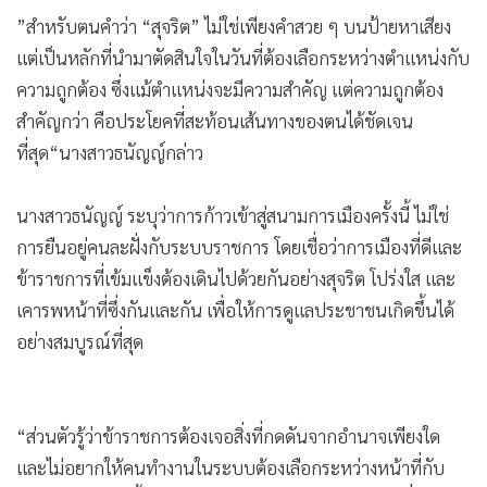
•
เกม
”สำหรับตนคำว่า “สุจริต” ไม่ใช่เพียงคำสวย ๆ บนป้ายหาเสียง
•
วิทยาศาสตร์
แต่เป็นหลักที่นำมาตัดสินใจในวันที่ต้องเลือกระหว่างตำแหน่งกับ
•
SMEs
ความถูกต้อง ซึ่งแม้ตำแหน่งจะมีความสำคัญ แต่ความถูกต้อง
•
หุ้น
สำคัญกว่า คือประโยคที่สะท้อนเส้นทางของตนได้ชัดเจน
ที่สุด“นางสาวธนัญญ์กล่าว
•
อินโดจีน
•
กองทุนรวม
นางสาวธนัญญ์ ระบุว่าการก้าวเข้าสู่สนามการเมืองครั้งนี้ ไม่ใช่
•
Celeb Online
การยืนอยู่คนละฝั่งกับระบบราชการ โดยเชื่อว่าการเมืองที่ดีและ
•
Factcheck
ข้าราชการที่เข้มแข็งต้องเดินไปด้วยกันอย่างสุจริต โปร่งใส และ
•
ญี่ปุ่น
เคารพหน้าที่ซึ่งกันและกัน เพื่อให้การดูแลประชาชนเกิดขึ้นได้
•
News1
อย่างสมบูรณ์ที่สุด
•
Gotomanager
“ส่วนตัวรู้ว่าข้าราชการต้องเจอสิ่งที่กดดันจากอำนาจเพียงใด
และไม่อยากให้คนทำงานในระบบต้องเลือกระหว่างหน้าที่กับ