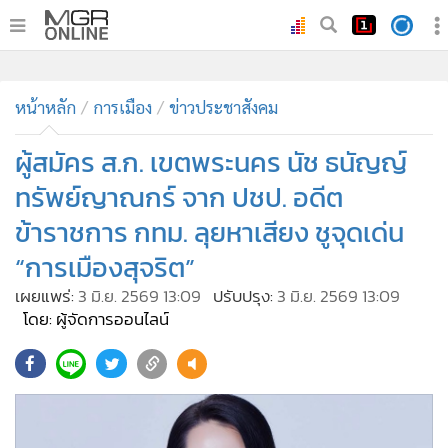
•
หน้าหลัก
•
หน้าหลัก
ทันเหตุการณ์
การเมือง
ข่าวประชาสังคม
•
ภาคใต้
ผู้สมัคร ส.ก. เขตพระนคร นัช ธนัญญ์
•
ภูมิภาค
ทรัพย์ญาณกร์ จาก ปชป. อดีต
•
Online Section
ข้าราชการ กทม. ลุยหาเสียง ชูจุดเด่น
•
บันเทิง
“การเมืองสุจริต”
•
ผู้จัดการรายวัน
•
คอลัมนิสต์
เผยแพร่:
3 มิ.ย. 2569 13:09
ปรับปรุง:
3 มิ.ย. 2569 13:09
โดย: ผู้จัดการออนไลน์
•
ละคร
•
CbizReview
•
Cyber BIZ
•
ผู้จัดกวน