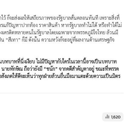
ไว้ ก็จะส่งผลให้เสถียรภาพของรัฐบาลสั่นคลอนทันที เพราะสิ่งที่
องการแก้ปัญหาปากท้อง ราคาสินค้า หากรัฐบาลทำไม่ได้ หรือทำได้ไม่
รื่องเครดิตหลายคนในรัฐบาลโดยเฉพาะจากพรรคภูมิใจไทย ล้วนมี
 “สีเทา” ก็มี ดังนั้น ความหวังก็จะอยู่ที่ผลงานด้านเศรษฐกิจ
ในบทบาทที่นิ่งเงียบ ไม่มีปัญหากับใครในเวลานี้อาจเป็นบทบาท
 นายทักษิณ ถือว่ายังมี “ชนัก” จากคดีสำคัญคาอยู่ ขณะที่พรรค
่อสังเกตให้ดีจะเห็นว่าทุกฝ่ายล้วนยื่นมือมาแตะด้วยความเป็นมิตร
1,620