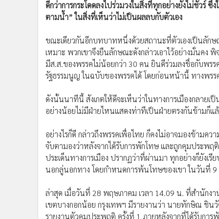
•
Management & HR
•
MGR Live
ขณะเดียวกันอีกบทบาทหนึ่งด้วยสถานะที่ตัวเองเป็นลักษ
เหมาะ พวกเขาจึงยืนลักษณะดังกล่าวเอาไว้อย่างมั่นคง 
•
Infographic
มีส.ส.ของพรรคไม่น้อยกว่า 30 คน ยินดีร่วมลงชื่อกับพรรค
•
การเมือง
รัฐธรรมนูญ ในฉบับของพรรคได้ โดยก่อนหน้านี้ ทางพรรคภ
•
ท่องเที่ยว
•
กีฬา
ดังนั้นนาทีนี้ สังเกตให้ดีจะเห็นว่าในทางการเมืองกลายเป็
•
ต่างประเทศ
อย่างน้อยไม่มีฝ่ายไหนแสดงท่าทีเป็นฝ่ายตรงกันข้ามก็แล
•
Special Scoop
•
เศรษฐกิจ-ธุรกิจ
อย่างไรก็ดี กล่าวถึงพรรคเพื่อไทย ก็คงไม่อาจมองข้ามคว
•
จีน
จับตามองว่าหลังจากได้รับการพักโทษ และถูกคุมประพฤติท
ประเด็นทางการเมือง ปรากฏว่าที่ผ่านมา ทุกอย่างก็ยังเรีย
•
ชุมชน-คุณภาพชีวิต
นอกลู่นอกทาง โดยกำหนดการพ้นโทษของเขา ในวันที่ 9 กั
•
อาชญากรรม
•
Motoring
ล่าสุด เมื่อวันที่ 28 พฤษภาคม เวลา 14.09 น. ที่สำน
•
เกม
เขตบางกอกน้อย กรุงเทพฯ มีรายงานว่า นายทักษิณ ชินว
•
วิทยาศาสตร์
รายงานตัวคุมประพฤติ ครั้งที่ 1 ภายหลังจากที่ได้รับกา
•
SMEs
พ.ค.69 เป็นวันที่ 28 พ.ค.69 แทน โดยมี นายวิญญัติ ช
•
หุ้น