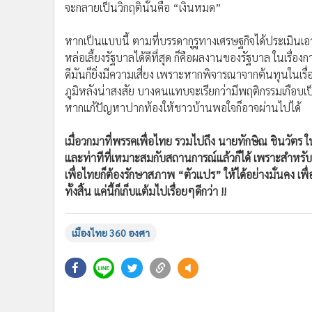
หากเป็นแบบนี้ ตามที่บรรดากูรูทางเศรษฐกิจได้ประเมินเอา
หล่อเลี้ยงรัฐบาลได้ดีที่สุด ก็คือผลงานของรัฐบาล ในเรื่
ดีมันก็ยิ่งมีความเสี่ยง เพราะหากพิจารณาจากต้นทุนในเ
ภูมิหลังน่าสงสัย บางคนแทบจะเรียกว่ามีพฤติกรรมเกือบเป็น
หากแก้ปัญหาปากท้องให้ชาวบ้านพอใจก็อาจผ่านไปได้
เมื่อวกมาที่พรรคเพื่อไทย รวมไปถึง นายทักษิณ ชินวัตร 
และท่าทีที่เหมาะสมกับสถานการณ์แล้วก็ได้ เพราะสำหรับ
เพื่อไทยก็ต้องรักษาสภาพ “ตัวแปร” ให้ได้อย่างมั่นคง เพื
ทั้งสิ้น แค่นี้ก็เก็บแต้มไปเรื่อยๆดีกว่า !!
เมืองไทย 360 องศา