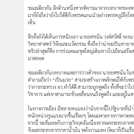
มาก็ยังถือว่ายังไปได้ดีกับพรรคแกนนำอย่างพรรคภูมิใจไทย
เห็น
อีกทั้งยังได้เห็นการหนีบเอา นายยศชนัน วงศ์สวัสดิ์ รอ
วิทยาศาสตร์ วิจัยและนวัตกรรม ซึ่งถือว่าน่าจะเป็น
ทริปล่าสุดก็คือ การร่วมคณะชุดใหญ่เดินทางไปเยือนฝรั่ง
มาตลอด
ขณะเดียวกันบทบาทและการวางตัวของ นายยศชนัน ในช่วงที
คำถามถือว่า “เป็นมวย” สามรถสร้างภาพลักษณ์ให้กับพรรค
ว่าการกระทรวง อว.ทำได้ดี สามารถถูกพูดถึง ทั้งที่จะว่า
วิชาการ แต่เขาสามารถขับเคลื่อนจนถึงพูดถึง และอยู่ใน
ในทางการเมือง มีหลายคนมองว่านับจากนี้ไปรัฐบาลที่นำโ
หนักหน่วงรุนแรงมากขึ้นเรื่อยๆ โดยเฉพาะจากการคาดหมา
จากนี้ จะเริ่มเจอกับภาวะวิกฤตอันเนื่องจากผลกระทบจากส
รับผลกระทบจากราคาน้ำมัน พลังงานแพง ถัดมาก็เป็นเรื่อ
จะกลายเป็นวิกฤตินั่นคือ “เงินหมด”