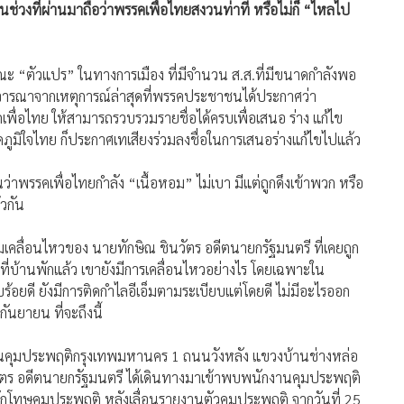
ณะ “ตัวแปร” ในทางการเมือง ที่มีจำนวน ส.ส.ที่มีขนาดกำลังพอ
พิจารณาจากเหตุการณ์ล่าสุดที่พรรคประชาชนได้ประกาศว่า
เพื่อไทย ให้สามารถรวบรวมรายชื่อได้ครบเพื่อเสนอ ร่าง แก้ไข
ูมิใจไทย ก็ประกาศเทเสียงร่วมลงชื่อในการเสนอร่างแก้ไขไปแล้ว
นว่าพรรคเพื่อไทยกำลัง “เนื้อหอม” ไม่เบา มีแต่ถูกดึงเข้าพวก หรือ
้วกัน
ามเคลื่อนไหวของ นายทักษิณ ชินวัตร อดีตนายกรัฐมนตรี ที่เคยถูก
ี่บ้านพักแล้ว เขายังมีการเคลื่อนไหวอย่างไร โดยเฉพาะใน
บร้อยดี ยังมีการติดกำไลอีเอ็มตามระเบียบแต่โดยดี ไม่มีอะไรออก
นยายน ที่จะถึงนี้
ักงานคุมประพฤติกรุงเทพมหานคร 1 ถนนวังหลัง แขวงบ้านช่างหล่อ
ัตร อดีตนายกรัฐมนตรี ได้เดินทางมาเข้าพบพนักงานคุมประพฤติ
รพักโทษคุมประพฤติ หลังเลื่อนรายงานตัวคุมประพฤติ จากวันที่ 25
าติมนตรี ทนายความของนายทักษิณ ชินวัตร ได้เดินทางมาด้วย