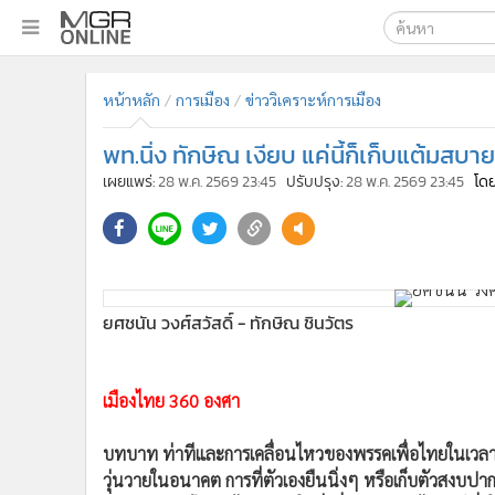
เลือกเครื่องมือท
•
หน้าหลัก
หน้าหลัก
การเมือง
ข่าววิเคราะห์การเมือง
ค้นหา
•
ทันเหตุการณ์
Google
•
ภาคใต้
พท.นิ่ง ทักษิณ เงียบ แค่นี้ก็เก็บแต้มสบาย
•
ภูมิภาค
MGR Onl
เผยแพร่:
28 พ.ค. 2569 23:45
ปรับปรุง:
28 พ.ค. 2569 23:45
โดย
•
Online Section
ค้นหาขั
•
บันเทิง
•
ผู้จัดการรายวัน
•
คอลัมนิสต์
ยศชนัน วงศ์สวัสดิ์ - ทักษิณ ชินวัตร
•
ละคร
เมืองไทย 360 องศา
•
CbizReview
•
Cyber BIZ
บทบาท ท่าทีและการเคลื่อนไหวของพรรคเพื่อไทยในเวลานี้ 
•
ผู้จัดกวน
วุ่นวายในอนาคต การที่ตัวเองยืนนิ่งๆ หรือเก็บตัวสงบป
•
Good health & Well-being
ดีกว่าการกระโดดลงไปร่วมวงในสิ่งที่ทุกอย่างยังไม่ชัวร์ ซ
•
Green Innovation & SD
ตามน้ำ” ในสิ่งที่เห็นว่าไม่เป็นผลลบกับตัวเอง