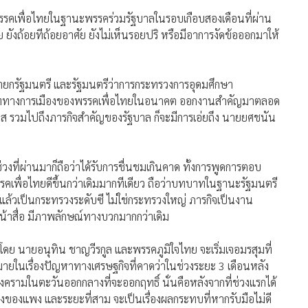
 ยังถ้อยทีถ้อยอาศัย ยังไม่เห็นรอยปริ หรือมีอาการงัดข้อออกมาให้
งนายกรัฐมนตรี และรัฐมนตรีว่าการกระทรวงการอุดมศึกษา
ทายาททางการเมืองของพรรคเพื่อไทยในอนาคต ออกงานสำคัญมาตลอด
เศส รวมไปถึงภารกิจสำคัญของรัฐบาล ก็จะมีการเอ่ยถึง นายยศชนัน
่ผ่านมาก็ถือว่าได้รับการชื่นชมเกินคาด ทั้งการพูดการตอบ
เพื่อไทยดีขึ้นกว่าเดิมมากทีเดียว ถือว่าบทบาทในฐานะรัฐมนตรี
ไปแล้วเป็นกระทรวงระดับซี ไม่ใช่กระทรวงใหญ่ ภารกิจเป็นงาน
หน้าสื่อ มีภาพลักษณ์ทางบวกมากกว่าเดิม
ดย นายอนุทิน ชาญวีรกูล และพรรคภูมิใจไทย จะเริ่มเจอมรสุมที่
ยในเรื่องปัญหาทางเศรษฐกิจที่คาดว่าในช่วงระยะ 3 เดือนหลัง
งครามในตะวันออกกลางที่จะออกฤทธิ์ นั่นคือหลังจากที่ช่วงแรกได้
งของแพง และระยะที่สาม จะเป็นเรื่องผลกระทบที่หากรับมือไม่ดี