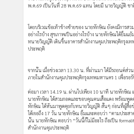
•
อินโดจีน
โดยบริเวณข้อเท้าข้างซ้ายของ นายทักษิณ ยังคงมีการสว
•
กองทุนรวม
อย่างไรบ้าง สุขภาพเป็นอย่างไรบ้าง นายทักษิณได้ยิ้มแย้
•
Celeb Online
ทนายวิญญัติ เดินขึ้นอาคารสำนักงานคุมประพฤติกรุงเทพม
•
Factcheck
ประพฤติ
•
ญี่ปุ่น
•
News1
•
Gotomanager
จากนั้น เมื่อช่วงเวลา 13.30 น. ที่ผ่านมา ได้มีรถยนต์ส่ว
ภายในสำนักงานคุมประพฤติกรุงเทพมหานคร 1 เพื่อรอร
ต่อมา เวลา 14.19 น. ผ่านไปเพียง 10 นาที นายทักษิ
นายทักษิณ ได้สวมกอดและขอบคุณคนเสื้อแดง พร้อมพูดคุยเล
ทักษิณ ได้หันมาพูดคุยกับทนายวิญญัติ สั้นๆ ก่อนที่ผู้สื่
ได้เจอถึง 17 วัน นายทักษิณ ยิ้มและตอบว่า “ตามประสาคน
นั้น นายทักษิณ ตอบว่า “วันนี้ก็ไม่มีอะไร ถือเป็น forma
สำนักงานคุมประพฤติ
ขณะเดียวกัน อีกด้านหนึ่งหากพิจารณาจากบทบาทของพรร