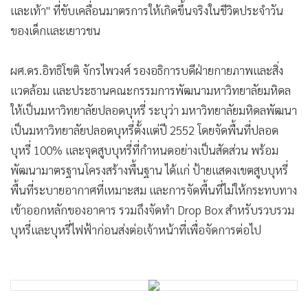
ที่ 20 ปี ยังเปิดช่องให้เยาวชนเข้าถึงผลิตภัณฑ์ยาสูบได้เมื่อบรรลุ
นิติภาวะ
"คนที่สูบก็สูบไป แต่เราจะป้องกันคนที่ยังไม่สูบไม่ให้เข้าถึงบุหรี่
ได้ตลอดชีวิต"
ในการขับเคลื่อนดังกล่าว ศจย. สนับสนุนโดย สำนักงานกองทุน
สนับสนุนการสร้างเสริมสุขภาพ (สสส.) ทำหน้าที่เป็น "สมอง"
ด้านองค์ความรู้ วิชาการ และข้อเสนอเชิงนโยบาย ขณะที่
โรงเรียน ชุมชน องค์กรท้องถิ่น และคนในพื้นที่ทำหน้าที่เป็น "มือ
และเท้า" ที่ขับเคลื่อนมาตรการให้เกิดขึ้นจริงในชีวิตประจำวัน
ของเด็กและเยาวชน
ผศ.ดร.อิทธิโชติ จักรไพวงศ์ รองอธิการบดีฝ่ายกายภาพและสิ่ง
แวดล้อม และประธานคณะกรรมการพัฒนามหาวิทยาลัยมหิดล
ให้เป็นมหาวิทยาลัยปลอดบุหรี่ ระบุว่า มหาวิทยาลัยมหิดลพัฒนา