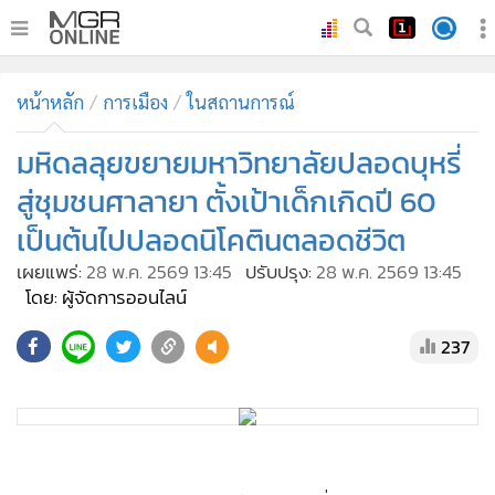
•
หน้าหลัก
หน้าหลัก
การเมือง
ในสถานการณ์
•
ทันเหตุการณ์
•
มหิดลลุยขยายมหาวิทยาลัยปลอดบุหรี่
ภาคใต้
•
ภูมิภาค
สู่ชุมชนศาลายา ตั้งเป้าเด็กเกิดปี 60
•
Online Section
เป็นต้นไปปลอดนิโคตินตลอดชีวิต
•
บันเทิง
เผยแพร่:
28 พ.ค. 2569 13:45
ปรับปรุง:
28 พ.ค. 2569 13:45
•
ผู้จัดการรายวัน
โดย: ผู้จัดการออนไลน์
•
คอลัมนิสต์
237
•
ละคร
•
CbizReview
•
Cyber BIZ
•
ผู้จัดกวน