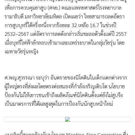
•
เกม
•
วิทยาศาสตร์
วันนี้(28พ.ค.)ผู้สื่อข่าวรายงานว่ามหาวิทยาลัยมหิดล ได้จัดเสวนา
•
"MU Unmasking the Vape Deception: กระชากหน้ากากกล
SMEs
ลวง ปกป้องเยาวชนจากบุหรี่ไฟฟ้า" เมื่อวันที่ 27 พฤษภาคม
•
หุ้น
2569 ณ ห้องประชุมกษาน จาติกวนิช มหาวิทยาลัยมหิดล เนื่อง
•
อินโดจีน
ในโอกาสวันงดสูบบุหรี่โลก 31 พฤษภาคม โดยมี รศ.ดร.สิทธิวัฒน์
•
กองทุนรวม
เลิศศิริ รองอธิการบดี เป็นประธาน พร้อมด้วยคณาจารย์ นัก
•
Celeb Online
วิชาการ บุคลากรทางการแพทย์ นักศึกษาแพทย์ โรงเรียน ชุมชน
•
Factcheck
องค์กรท้องถิ่น และภาคีในพื้นที่ศาลายาเข้าร่วม
•
ญี่ปุ่น
•
News1
ศ.พญ.สุวรรณา เรืองกาญจนเศรษฐ์ ศูนย์วิจัยและจัดการความรู้
•
Gotomanager
เพื่อการควบคุมยาสูบ (ศจย.) คณะแพทยศาสตร์โรงพยาบาล
รามาธิบดี มหาวิทยาลัยมหิดล เปิดเผยว่า ไทยสามารถลดอัตรา
การสูบบุหรี่ได้ครึ่งหนึ่งจากร้อยละ 32 เหลือ 16.7 ในช่วงปี
2532–2567 แต่อัตราการลดดังกล่าวเริ่มชะลอตัวตั้งแต่ปี 2557