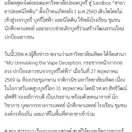
•
Good health & Well-being
•
Green Innovation & SD
•
Management & HR
•
MGR Live
•
Infographic
•
การเมือง
•
ท่องเที่ยว
•
กีฬา
•
ต่างประเทศ
•
Special Scoop
•
เศรษฐกิจ-ธุรกิจ
มหิดลสุดเจ๋งต่อยอดมหาวิทยาลัยปลอดบุหรี่ สู่ Sandbox “ศาลา
•
จีน
ยาปลอดนิโคติน” ตั้งเป้าคนเกิดหลัง 1 ม.ค.2560 เติบโตโดยไม่
•
ชุมชน-คุณภาพชีวิต
เข้าสู่วงจรบุหรี่ บุหรี่ไฟฟ้า และนิโคติน ใช้พลังโรงเรียน ชุมชน
•
อาชญากรรม
นักศึกษาแพทย์ และระบบช่วยเลิกบุหรี่ร่วมสร้างวัฒนธรรมใหม่
•
Motoring
ปกป้องเยาวชน