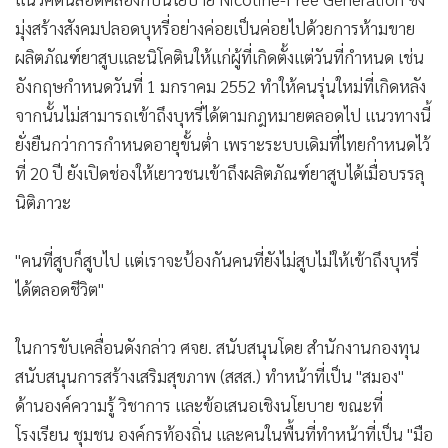
เมื่อบุหรี่ไฟฟ้าลักลอบเข้ามาและแพร่ระบาดในกลุ่มวัยรุ่น โดย
เฉพาะวัยรุ่นหญิง
ศ.พญ.สุวรรณา ระบุว่า อันตรายของนิโคตินในเด็กแตกต่างจาก
ผู้ใหญ่ตรงที่ส่งผลโดยตรงต่อสมองที่กำลังเจริญเติบโต นโยบาย
ป้องกันไม่ให้เยาวชนเข้าถึงผลิตภัณฑ์นิโคตินตั้งแต่ยังไม่สูบจึง
เป็นมาตรการที่ได้ผลสูงสุดในการป้องกันนักสูบหน้าใหม่
แนวคิดนี้สอดคล้องกับนโยบาย Nicotine-Free Generation ซึ่ง
มุ่งสร้างสังคมปลอดบุหรี่อย่างค่อยเป็นค่อยไปด้วยการห้ามขาย
ผลิตภัณฑ์ยาสูบและนิโคตินให้แก่ผู้ที่เกิดตั้งแต่วันที่กำหนด เช่น
อังกฤษกำหนดวันที่ 1 มกราคม 2552 ทำให้คนรุ่นใหม่ที่เกิดหลัง
จากนั้นไม่สามารถเข้าถึงบุหรี่ได้ตามกฎหมายตลอดไป แนวทางนี้
ยั่งยืนกว่าการกำหนดอายุขั้นต่ำ เพราะระบบเดิมที่ไทยกำหนดไว้