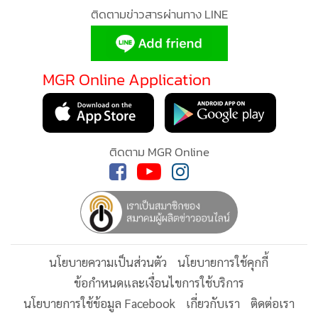
ออนไลน์และลงพื้นที่จริง
ผศ.ดร.อิทธิโชติ กล่าวว่า บุหรี่ไฟฟ้ายังเป็นประเด็นสำคัญในกลุ่ม
วัยรุ่นและนักศึกษา การสื่อสารจึงต้องใช้ภาษาที่เยาวชนเข้าใจ
โดยให้นักศึกษาเป็นส่วนสำคัญในการแปลงข้อมูลจากผู้เชี่ยวชาญ
สู่ภาษาของคนรุ่นเดียวกัน จุดแข็งของมหาวิทยาลัยมหิดลคือการ
มีคณะแพทย์ โรงพยาบาล คลินิกช่วยเลิกบุหรี่ และผู้เชี่ยวชาญ
จำนวนมาก ทำให้การขับเคลื่อนครอบคลุมทั้งการให้ความรู้ การ
ให้คำปรึกษา การช่วยเหลือผู้ต้องการเลิกบุหรี่ และการสื่อสารเชิง
นโยบายระดับประเทศได้อย่างครบวงจร
อย่างไรก็ตาม ผศ.ดร.อิทธิโชติ ย้ำว่าความรู้ทางการแพทย์เพียง
อย่างเดียวไม่อาจแก้ปัญหาได้ทั้งหมด การทำงานจึงต้องปรับทั้ง
กติกา พื้นที่ และบรรยากาศทางสังคม โดยใช้แนวทางเชิงบวก
มากกว่าการห้ามหรือลงโทษ
ติดตามข่าวสารผ่านทาง LINE