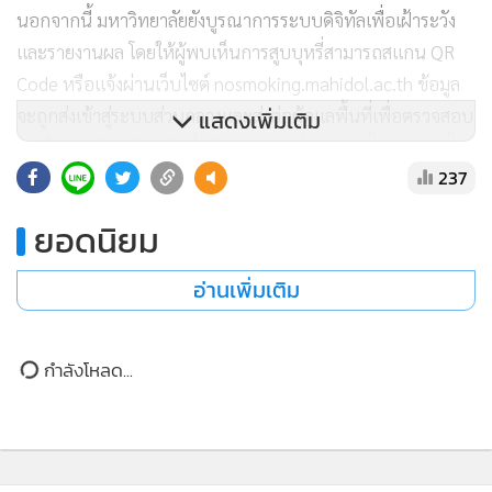
เป็นมหาวิทยาลัยปลอดบุหรี่ตั้งแต่ปี 2552 โดยจัดพื้นที่ปลอด
บุหรี่ 100% และจุดสูบบุหรี่ที่กำหนดอย่างเป็นสัดส่วน พร้อม
แสดงเพิ่มเติม
พัฒนามาตรฐานโครงสร้างพื้นฐาน ได้แก่ ป้ายแสดงเขตสูบบุหรี่
พื้นที่ระบายอากาศที่เหมาะสม และการจัดพื้นที่ไม่ให้กระทบทาง
237
เข้าออกหลักของอาคาร รวมถึงจัดทำ Drop Box สำหรับรวบรวม
บุหรี่และบุหรี่ไฟฟ้าก่อนส่งต่อเจ้าหน้าที่เพื่อจัดการต่อไป
ยอดนิยม
อ่านเพิ่มเติม
นอกจากนี้ มหาวิทยาลัยยังบูรณาการระบบดิจิทัลเพื่อเฝ้าระวัง
กำลังโหลด...
และรายงานผล โดยให้ผู้พบเห็นการสูบบุหรี่สามารถสแกน QR
Code หรือแจ้งผ่านเว็บไซต์ nosmoking.mahidol.ac.th ข้อมูล
จะถูกส่งเข้าสู่ระบบส่วนกลางและส่งต่อผู้ดูแลพื้นที่เพื่อตรวจสอบ
ภายใน 15 วัน พร้อมทีมที่ปรึกษาตรวจเยี่ยมคณะทั้ง 38 แห่งทั้ง