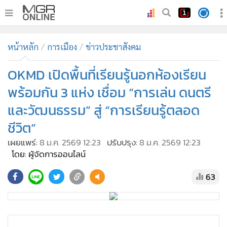
•
หน้าหลัก
หน้าหลัก
การเมือง
ข่าวประชาสังคม
•
ทันเหตุการณ์
•
OKMD เปิดพื้นที่เรียนรู้นอกห้องเรียน
ภาคใต้
•
ภูมิภาค
พร้อมกัน 3 แห่ง เชื่อม “การเล่น ดนตรี
•
Online Section
และวัฒนธรรม” สู่ “การเรียนรู้ตลอด
•
บันเทิง
ชีวิต”
•
ผู้จัดการรายวัน
เผยแพร่:
8 ม.ค. 2569 12:23
ปรับปรุง:
8 ม.ค. 2569 12:23
•
คอลัมนิสต์
โดย: ผู้จัดการออนไลน์
•
ละคร
63
•
CbizReview
•
Cyber BIZ
•
ผู้จัดกวน