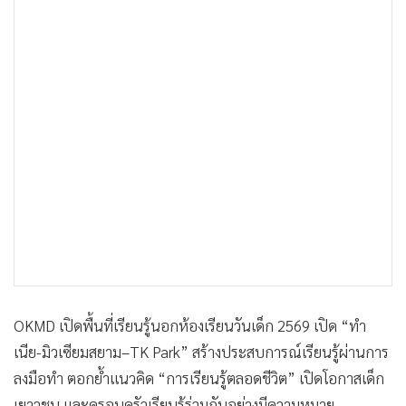
•
Good health & Well-being
•
Green Innovation & SD
•
Management & HR
•
MGR Live
•
Infographic
•
การเมือง
•
ท่องเที่ยว
•
กีฬา
•
ต่างประเทศ
•
Special Scoop
•
เศรษฐกิจ-ธุรกิจ
•
จีน
OKMD เปิดพื้นที่เรียนรู้นอกห้องเรียนวันเด็ก 2569 เปิด “ทำ
•
ชุมชน-คุณภาพชีวิต
เนีย-มิวเซียมสยาม–TK Park” สร้างประสบการณ์เรียนรู้ผ่านการ
•
อาชญากรรม
ลงมือทำ ตอกย้ำแนวคิด “การเรียนรู้ตลอดชีวิต” เปิดโอกาสเด็ก
•
Motoring
เยาวชน และครอบครัวเรียนรู้ร่วมกันอย่างมีความหมาย