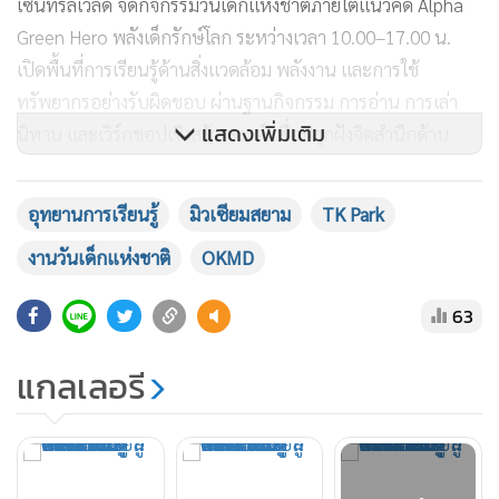
เซ็นทรัลเวิลด์ จัดกิจกรรมวันเด็กแห่งชาติภายใต้แนวคิด Alpha
Green Hero พลังเด็กรักษ์โลก ระหว่างเวลา 10.00–17.00 น.
เปิดพื้นที่การเรียนรู้ด้านสิ่งแวดล้อม พลังงาน และการใช้
ทรัพยากรอย่างรับผิดชอบ ผ่านฐานกิจกรรม การอ่าน การเล่า
แสดงเพิ่มเติม
นิทาน และเวิร์กชอปเชิงสร้างสรรค์ เพื่อปลูกฝังจิตสำนึกด้าน
ความยั่งยืนให้กับเด็กและเยาวชนตั้งแต่วัยเรียน โดยเปิดให้เด็ก
อายุไม่เกิน 14 ปี พร้อมผู้ปกครอง 1 ท่าน เข้าร่วมกิจกรรมโดยไม่
อุทยานการเรียนรู้
มิวเซียมสยาม
TK Park
เสียค่าใช้จ่าย
งานวันเด็กแห่งชาติ
OKMD
63
อีกหนึ่งพื้นที่สำคัญคือ Museum Siam สถานีรถไฟฟ้าใต้ดิน
แกลเลอรี
สนามไชย ซึ่งร่วมกับ OKMD จัดกิจกรรม Kid Dee x Playeum :
Think Good | Play Well | Grow Together ภายใต้แนวคิด
PLAYEUM 2026: Decoding Thainess ระหว่างเวลา 10.00–
17.00น. เปิดพื้นที่ประวัติศาสตร์ให้กลายเป็นสนามเล่นแห่งการ