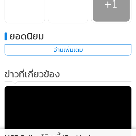
+1
เรียนรู้แบบ Inclusive Play เด็กๆ จะได้ร่วมกิจกรรมถอดรหัส
ความเป็นไทยผ่านฐานการเล่นทั้งด้านประสาทสัมผัส ศิลปะ
วัฒนธรรม การเคลื่อนไหว และการสร้างสรรค์
ยอดนิยม
โดยมี “น้องคิดดี” มาสคอตของ OKMD ทำหน้าที่เป็นผู้นำการ
เล่น สื่อสารแนวคิดการเรียนรู้ผ่านการลงมือทำ และพาทุกคน
อ่านเพิ่มเติม
ออกเดินทางสู่โลกแห่งการเรียนรู้ในกิจกรรมการเล่นสร้างสรรค์ 5
ฐาน ตามแนวคิด Play-based Learning เพื่อส่งเสริมการเรียนรู้
ข่าวที่เกี่ยวข้อง
ผ่านการลงมือทำและการมีส่วนร่วมของทั้งเด็กและผู้ปกครอง
กิจกรรมครอบคลุมการเรียนรู้ด้านมิติสัมพันธ์ ภาษา คณิตศาสตร์
พื้นฐาน ศิลปะ และวัฒนธรรมไทย ผ่านการเล่นที่สนุก เข้าถึงได้
และเหมาะสำหรับเด็กทุกช่วงวัย
ดร.ทวารัฐ สูตะบุตร ผู้อำนวยการ OKMD กล่าวว่า การเรียนรู้ไม่
ควรถูกจำกัดอยู่เพียงในห้องเรียน แต่สามารถเกิดขึ้นได้ในทุก
พื้นที่ของสังคม และการเล่นคือจุดเริ่มต้นสำคัญของการเรียนรู้