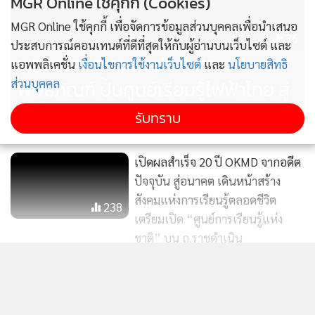
MGR Online ใช้คุกกี้ (Cookies)
ตลอดชีวิต โดย OKMD มุ่งเปิดพื้นที่การเรียนรู้ที่เชื่อมโยงการเล่น
MGR Online ใช้คุกกี้ เพื่อจัดการข้อมูลส่วนบุคคลเพื่อนำเสนอ
ความสร้างสรรค์ และการมีส่วนร่วมของครอบครัว เพื่อให้เด็กและ
36
ประสบการณ์คอนเทนต์ที่ดีที่สุดให้กับผู้อ่านบนเว็บไซต์ และ
เยาวชนได้เรียนรู้อย่างมีความหมายและต่อเนื่อง
MEA SPARK ผนึกกำลัง 12 เครือข่าย
แอพพลิเคชั่น
เงื่อนไขการใช้งานเว็บไซต์
และ
นโยบายสิทธิ
พิพิธภัณฑ์ ปั้นศูนย์เรียนรู้ไฟฟ้าไทย สู่
ส่วนบุคคล
การเปิดพื้นที่การเรียนรู้พร้อมกันทั้ง 3 แห่งในวันเด็กแห่งชาติ
การพัฒนาที่ยั่งยืน
รับทราบ
ประจำปี 2569 จึงไม่เพียงเป็นกิจกรรมสร้างความสุขสำหรับเด็ก
และครอบครัวเฉพาะช่วงเวลา หากแต่สะท้อนทิศทางการ
พัฒนาการเรียนรู้ของสังคมไทยที่ขยับออกจากกรอบห้องเรียนสู่
เปิดผลสำเร็จ 20 ปี OKMD จากอดีต
พื้นที่สาธารณะ โดยใช้การเล่น ความสร้างสรรค์ และการมีส่วน
ปัจจุบัน สู่อนาคต เดินหน้าสร้าง
สังคมแห่งการเรียนรู้ตลอดชีวิต
ร่วมของครอบครัวเป็นฐานสำคัญ ซึ่งสอดคล้องกับบทบาทของ
238
เตรียมเปิด “ศูนย์การเรียนรู้แห่ง
OKMD ในการขับเคลื่อนสังคมการเรียนรู้ตลอดชีวิต และการ
ชาติ” บน ถ.ราชดำเนิน
พัฒนาศักยภาพเด็กและเยาวชนอย่างทั่วถึงและยั่งยืนในระยะ
ยาว
รฟม. ชวนเด็กๆ เดินทางด้วย
แสดงเพิ่มเติม
รถไฟฟ้า MRT ฟรี!ร่วมกิจกรรมวัน
เด็ก ตลอดแนวรถไฟฟ้า
317