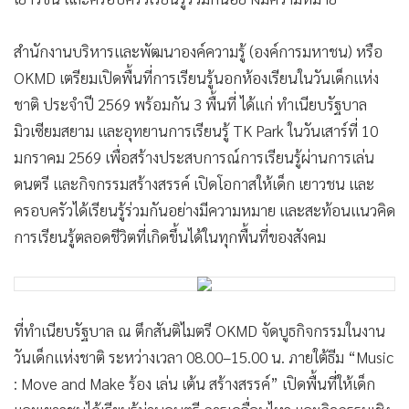
•
เกม
•
วิทยาศาสตร์
สำนักงานบริหารและพัฒนาองค์ความรู้ (องค์การมหาชน) หรือ
•
SMEs
OKMD เตรียมเปิดพื้นที่การเรียนรู้นอกห้องเรียนในวันเด็กแห่ง
•
หุ้น
ชาติ ประจำปี 2569 พร้อมกัน 3 พื้นที่ ได้แก่ ทำเนียบรัฐบาล
•
อินโดจีน
มิวเซียมสยาม และอุทยานการเรียนรู้ TK Park ในวันเสาร์ที่ 10
•
มกราคม 2569 เพื่อสร้างประสบการณ์การเรียนรู้ผ่านการเล่น
กองทุนรวม
ดนตรี และกิจกรรมสร้างสรรค์ เปิดโอกาสให้เด็ก เยาวชน และ
•
Celeb Online
ครอบครัวได้เรียนรู้ร่วมกันอย่างมีความหมาย และสะท้อนแนวคิด
•
Factcheck
การเรียนรู้ตลอดชีวิตที่เกิดขึ้นได้ในทุกพื้นที่ของสังคม
•
ญี่ปุ่น
•
News1
•
Gotomanager
ที่ทำเนียบรัฐบาล ณ ตึกสันติไมตรี OKMD จัดบูธกิจกรรมในงาน
วันเด็กแห่งชาติ ระหว่างเวลา 08.00–15.00 น. ภายใต้ธีม “Music
: Move and Make ร้อง เล่น เต้น สร้างสรรค์” เปิดพื้นที่ให้เด็ก