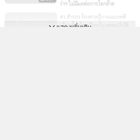
นายธนวัฒน์ กล่าวว่า ตั้งแต่ที่มีการตั้งอนุวินิจฉัยฯ ชุดที่ 36 เมื่อ
ว่าฯ ไม่มีผลต่อการโยกย้าย
วันที่ 25 ก.ย. ล่วงมาเกือบ 2 เดือน แต่ทราบว่าเพิ่งจะมีการ
สว.สำรอง ร้องศาลฎีกาแผนกคดี
ประชุมกันเมื่อวันที่ 4 พ.ย.ที่ผ่านมา หลังประชุมก็ไม่มีการแถลง
เลือกตั้งให้สว.ปัจจุบัน หยุดปฏิบัติ
แสดงเพิ่มเติม
ต่อสื่อว่าการประชุมเป็นอย่างไร ทั้งๆ ที่เรื่องนี้เป็นเรื่องที่สังคม
หน้าที่
242
จับตาอยู่
ข่าวในหมวดล่าสุด
ศาลฎีกายกคำร้อง สว.สำรอง ไม่มี
อำนาจยื่นให้สว.ในสภาทั้ง 136 คน
“ภราดร” ถกด่วนเยียวยาเหตุ รร.นนทบุรี เทียบเคียง 4
หยุดปฏิบัติหน้าที่
1
183
เหตุการณ์ที่ผ่านมา เสียชีวิตช่วยรายละ 1 ล้าน
2
นายกฯ ลงดูจุดกราดยิง สั่งตั้งด่านตรวจปืนทั่วประเทศ ปิด
3
ช่อง ปชช.พกอาวุธในที่สาธารณะ
ปธ.วุฒิฯ ต้อนรับผู้นำเมียนมา ดันสัมพันธ์ 2 ชาติ การค้า
4
ทั้งนี้ กลุ่ม สว.สำรองเห็นว่า พยานหลักฐานต่างๆ ที่อยู่ในสำนวน
มั่นคง แก้ผิด กม.-ปัญหาธรรมชาติ รับปากเดินหน้า ปชต.