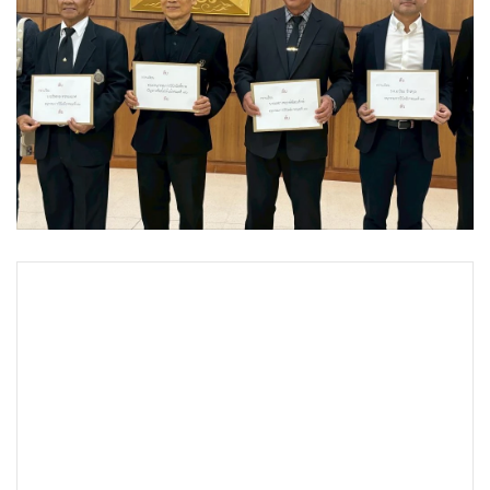
•
Good health & Well-being
•
Green Innovation & SD
•
Management & HR
•
MGR Live
•
Infographic
•
การเมือง
•
ท่องเที่ยว
•
กีฬา
•
ต่างประเทศ
•
Special Scoop
•
เศรษฐกิจ-ธุรกิจ
•
จีน
•
ชุมชน-คุณภาพชีวิต
•
อาชญากรรม
•
Motoring