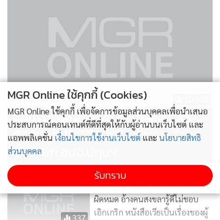
“อนุวินิจฉัย ทราบว่าตั้งมาตั้งแต่วันที่ 25 ก.ย.ที่ผ่านมา แต่เพิ่ง
ประชุมครั้งแรกเมื่อวาน (4 พ.ย.) ก็ไม่รู้ว่าเวลาเดือนเศษๆ มัวไป
ทำอะไรอยู่ และเมื่ออ้างว่าสำนวนนี้มีหลักฐาน มีข้อมูลเยอะ
MGR Online ใช้คุกกี้ (Cookies)
ทำไมไม่รีบดำเนินการ หรือท่านจะดึงเวลาออกไปอีก โดยนิ่ง
10,108
นอนใจว่ามีเวลา 90 วันหรือเปล่า ถ้าคิดแบบนี้ผมว่ามันผิดวิสัย
MGR Online ใช้คุกกี้ เพื่อจัดการข้อมูลส่วนบุคคลเพื่อนำเสนอ
คดีเก่าทำพิษ! “ชาญ พวงเพ็ชร์” ส่อ
ในแง่ที่ว่าท่านจะเอาเวลาไปเท ท่านควรรีบเร่งดำเนินการไม่ควร
ประสบการณ์คอนเทนต์ที่ดีที่สุดให้กับผู้อ่านบนเว็บไซต์ และ
ต้องหยุดปฏิบัติหน้าที่ หลังชนะเลือก
รอถึง 90 วัน เสร็จเร็วก็ไปเร็ว เพราะทุกฝ่ายเรียกร้องกันมาทั่วฟ้า
แอพพลิเคชั่น
เงื่อนไขการใช้งานเว็บไซต์
และ
นโยบายสิทธิ
ตั้งนายก อบจ.ปทุมฯ
ทั่วแผ่นดิน อนุฯแต่ละคนก็เป็นสายตรงของกกต. จะอ้างว่าตั้งมา
ส่วนบุคคล
แล้วจะไม่รุ้ไม่เห็นไม่ได้ คุยกันหน่อย ช่วยกันแก้ไขปัญหาบ้าน
รับทราบ
เมือง ซึ่งเราจะจับตาดูว่าท่านจะอ้างเหตุอะไรอีกที่จะประวิงเวลา
“เดชอิศม์” ครวญหายใจเบา-แรงก็
ต่อไป”
ผิดหมด อ้างคนสงขลารู้ดีไม่ชอบ
เอิกเกริก หนังสือเวียเป็นเรื่องของผู้
337