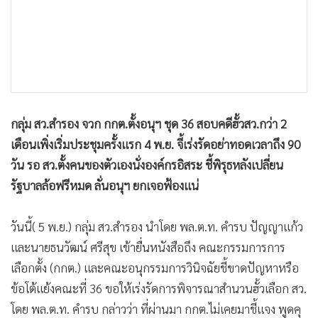
•
เกม
•
วิทยาศาสตร์
•
SMEs
•
หุ้น
•
อินโดจีน
•
กองทุนรวม
กลุ่ม สว.สำรอง จวก กกต.ตั้งอนุฯ ชุด 36 สอบคดีฮั้วสว.กว่า 2
เดือนเพิ่งเริ่มประชุมครั้งแรก 4 พ.ย. จี้เร่งรัดอย่าทอดเวลาถึง 90
•
Celeb Online
วัน รอ สว.ตั้งคนของตัวเองนั่งองค์กรอิสระ ชี้พิรุธหลังเปลี่ยน
•
Factcheck
รัฐบาลล้อฟรีหมด ลั่นอนุฯ ยกเจอฟ้องแน่
•
ญี่ปุ่น
•
News1
วันนี้( 5 พ.ย.) กลุ่ม สว.สำรอง นำโดย พล.ต.ท. คำรบ ปัญญาแก้ว
•
Gotomanager
และนายธนวัฒน์ ศรีสุข เข้ายื่นหนังสือถึง คณะกรรมการการ
เลือกตั้ง (กกต.) และคณะอนุกรรมการวินิจฉัยชี้ขาดปัญหาหรือ
ข้อโต้แย้งคณะที่ 36 ขอให้เร่งรัดการพิจารณาสำนวนฮั้วเลือก สว.
โดย พล.ต.ท. คำรบ กล่าวว่า ที่ผ่านมา กกต.ไม่เคยมาชี้แจง พูดคุ