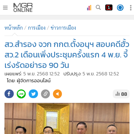
•
หน้าหลัก
หน้าหลัก
การเมือง
ข่าวการเมือง
•
ทันเหตุการณ์
•
สว.สำรอง จวก กกต.ตั้งอนุฯ สอบคดีฮั้ว
ภาคใต้
•
ภูมิภาค
สว.2 เดือนเพิ่งประชุมครั้งแรก 4 พ.ย. จี้
•
Online Section
เร่งรัดอย่ารอ 90 วัน
•
บันเทิง
เผยแพร่:
5 พ.ย. 2568 12:52
ปรับปรุง:
5 พ.ย. 2568 12:52
•
ผู้จัดการรายวัน
โดย: ผู้จัดการออนไลน์
•
คอลัมนิสต์
88
•
ละคร
•
CbizReview
•
Cyber BIZ
•
ผู้จัดกวน