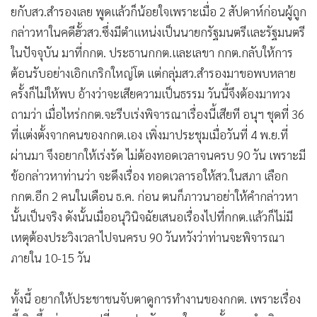
ยกับสว.สำรองเลย พูดแล้วก็น้อยใจเพราะเมื่อ 2 สัปดาห์ก่อนผู้ถูก
กล่าวหาในคดีฮั้วสว.ซึ่งมีตำแหน่งเป็นนายกรัฐมนตรีและรัฐมนตรี
ในปัจจุบัน มาที่กกต. ประธานกกต.และเลขา กกต.กลับให้การ
ต้อนรับอย่างเอิกเกริกใหญ่โต แต่กลุ่มสว.สำรองมาขอพบหลาย
ครั้งก็ไม่ให้พบ อ้างว่าจะเสียความเป็นธรรม วันนี้จึงต้องมาทวง
ถามว่า เมื่อไหร่กกต.จะรีบเร่งพิจารณาเรื่องนี้เสียที อนุฯ ชุดที่ 36
ที่แต่งตั้งจากคนของกกต.เอง เพิ่งมาประชุมเมื่อวันที่ 4 พ.ย.ที่
ผ่านมา จึงอยากให้เร่งรัด ไม่ต้องทอดเวลาจนครบ 90 วัน เพราะมี
ข้อกล่าวหาท่านว่า จะดึงเรื่อง ทอดเวลารอให้สว.ในสภา เลือก
กกต.อีก 2 คนในเดือน ธ.ค. ก่อน ตนก็ภาวนาอย่าให้คำกล่าวหา
นั้นเป็นจริง ดังนั้นเมื่ออนุวินิจฉัยเสนอเรื่องไปที่กกต.แล้วก็ไม่มี
เหตุต้องประวิงเวลาไปจนครบ 90 วันหวังว่าท่านจะพิจารณา
ภายใน 10-15 วัน
ทั้งนี้ อยากให้ประชาชนจับตาดูการทำงานของกกต. เพราะเรื่อง