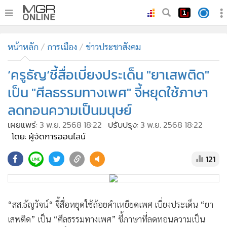
•
หน้าหลัก
หน้าหลัก
การเมือง
ข่าวประชาสังคม
•
ทันเหตุการณ์
•
’ครูธัญ‘ชี้สื่อเบี่ยงประเด็น "ยาเสพติด"
ภาคใต้
•
ภูมิภาค
เป็น "ศีลธรรมทางเพศ" จี้หยุดใช้ภาษา
•
Online Section
ลดทอนความเป็นมนุษย์
•
บันเทิง
เผยแพร่:
3 พ.ย. 2568 18:22
ปรับปรุง:
3 พ.ย. 2568 18:22
•
ผู้จัดการรายวัน
โดย: ผู้จัดการออนไลน์
•
คอลัมนิสต์
121
•
ละคร
•
CbizReview
•
Cyber BIZ
“สส.ธัญวัจน์“ จี้สื่อหยุดใช้ถ้อยคำเหยียดเพศ เบี่ยงประเด็น “ยา
•
ผู้จัดกวน
เสพติด” เป็น “ศีลธรรมทางเพศ” ชี้ภาษาที่ลดทอนความเป็น