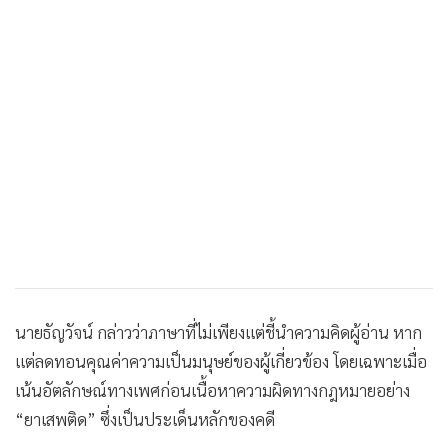
•
เกม
•
วิทยาศาสตร์
•
SMEs
•
หุ้น
•
อินโดจีน
•
กองทุนรวม
•
Celeb Online
•
Factcheck
•
ญี่ปุ่น
•
News1
•
Gotomanager
นายธัญวัจน์ กล่าวว่าภาษาที่ไม่เพียงแต่ชี้นำความคิดผู้อ่าน หาก
แต่ลดทอนคุณค่าความเป็นมนุษย์ของผู้เกี่ยวข้อง โดยเฉพาะเมื่อ
เน้นอัตลักษณ์ทางเพศก่อนเนื้อหาความผิดทางกฎหมายอย่าง
“ยาเสพติด” ซึ่งเป็นประเด็นหลักของคดี