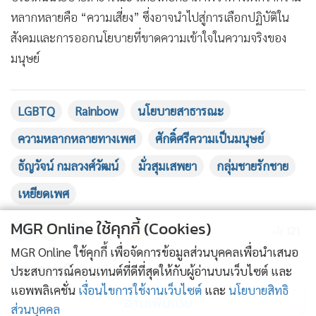
หลากหลายคือ “ความเสี่ยง” ซึ่งอาจนำไปสู่การเลือกปฏิบัติใน
สังคมและการออกนโยบายที่ขาดความเข้าใจในความจริงของ
แสดงเพิ่มเติม
มนุษย์
“เราควรตั้งคำถามกับระบบยาเสพติด ไม่ใช่เพศของผู้คน การ
LGBTQ
Rainbow
นโยบายสาธารณะ
รายงานข่าวลักษณะนี้ไม่เพียงสร้างอคติทางเพศวิถี แต่ยังเบี่ยง
ความหลากหลายทางเพศ
ศักดิ์ศรีความเป็นมนุษย์
เบนประเด็นจากสาระสำคัญทางสังคม นั่นคือปัญหายาเสพติด
ซึ่งควรถูกถอดบทเรียนในเชิงนโยบาย ไม่ใช่ตีความในเชิงศีลธรรม
ธัญวัจน์ กมลวงศ์วัฒน์
มั่วสุมเสพยา
กลุ่มชายรักชาย
ส่วนบุคคล สังคมจะเข้มแข็งขึ้นได้ก็ต่อเมื่อเรากล้าพูดถึง
เหยียดเพศ
โครงสร้างของปัญหาอย่างตรงไปตรงมา โดยไม่ทำให้ใครต้องสูญ
เสียศักดิ์ศรีของตนเอง”
MGR Online ใช้คุกกี้ (Cookies)
121
MGR Online ใช้คุกกี้ เพื่อจัดการข้อมูลส่วนบุคคลเพื่อนำเสนอ
นายธัญวัจน์ทิ้งท้ายว่า ภาษาที่สื่อเลือกใช้ไม่ใช่เพียงถ้อยคำในข่าว
ยอดนิยม
ประสบการณ์คอนเทนต์ที่ดีที่สุดให้กับผู้อ่านบนเว็บไซต์ และ
แต่เป็นเครื่องมือกำหนดทิศทางความเข้าใจของสังคม การ
แอพพลิเคชั่น
เงื่อนไขการใช้งานเว็บไซต์
และ
นโยบายสิทธิ
อ่านเพิ่มเติม
รายงานอย่างมีจริยธรรมคือรากฐานของสังคมประชาธิปไตยที่
ส่วนบุคคล