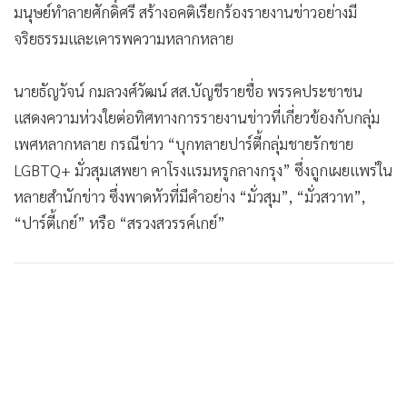
•
Good health & Well-being
มนุษย์ทำลายศักดิ์ศรี สร้างอคติเรียกร้องรายงานข่าวอย่างมี
•
Green Innovation & SD
จริยธรรมและเคารพความหลากหลาย
•
Management & HR
•
MGR Live
นายธัญวัจน์ กมลวงศ์วัฒน์ สส.บัญชีรายชื่อ พรรคประชาชน
•
Infographic
แสดงความห่วงใยต่อทิศทางการรายงานข่าวที่เกี่ยวข้องกับกลุ่ม
•
การเมือง
เพศหลากหลาย กรณีข่าว “บุกทลายปาร์ตี้กลุ่มชายรักชาย
•
ท่องเที่ยว
LGBTQ+ มั่วสุมเสพยา คาโรงแรมหรูกลางกรุง” ซึ่งถูกเผยแพร่ใน
หลายสำนักข่าว ซึ่งพาดหัวที่มีคำอย่าง “มั่วสุม”, “มั่วสวาท”,
•
กีฬา
“ปาร์ตี้เกย์” หรือ “สรวงสวรรค์เกย์”
•
ต่างประเทศ
•
Special Scoop
•
เศรษฐกิจ-ธุรกิจ
•
จีน
•
ชุมชน-คุณภาพชีวิต
•
อาชญากรรม
•
Motoring