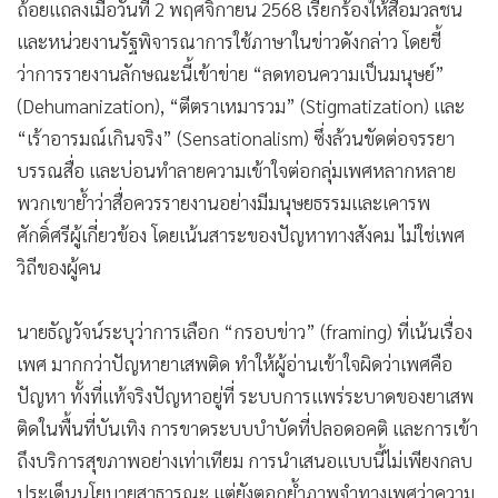
ถ้อยแถลงเมื่อวันที่ 2 พฤศจิกายน 2568 เรียกร้องให้สื่อมวลชน
และหน่วยงานรัฐพิจารณาการใช้ภาษาในข่าวดังกล่าว โดยชี้
ว่าการรายงานลักษณะนี้เข้าข่าย “ลดทอนความเป็นมนุษย์”
(Dehumanization), “ตีตราเหมารวม” (Stigmatization) และ
“เร้าอารมณ์เกินจริง” (Sensationalism) ซึ่งล้วนขัดต่อจรรยา
บรรณสื่อ และบ่อนทำลายความเข้าใจต่อกลุ่มเพศหลากหลาย
พวกเขาย้ำว่าสื่อควรรายงานอย่างมีมนุษยธรรมและเคารพ
ศักดิ์ศรีผู้เกี่ยวข้อง โดยเน้นสาระของปัญหาทางสังคม ไม่ใช่เพศ
วิถีของผู้คน
นายธัญวัจน์ระบุว่าการเลือก “กรอบข่าว” (framing) ที่เน้นเรื่อง
เพศ มากกว่าปัญหายาเสพติด ทำให้ผู้อ่านเข้าใจผิดว่าเพศคือ
ปัญหา ทั้งที่แท้จริงปัญหาอยู่ที่ ระบบการแพร่ระบาดของยาเสพ
ติดในพื้นที่บันเทิง การขาดระบบบำบัดที่ปลอดอคติ และการเข้า
ถึงบริการสุขภาพอย่างเท่าเทียม การนำเสนอแบบนี้ไม่เพียงกลบ
ประเด็นนโยบายสาธารณะ แต่ยังตอกย้ำภาพจำทางเพศว่าความ