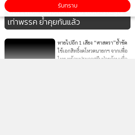
รับทราบ
3,769
“ภูมิธรรม” หงุดหงิดข่าว “ชัยเกษม“
บอกเพื่อไทยยังไม่ติดต่อ ลั่นใครจะรู้ดี
เท่าพรรค ย้ำคุยกันแล้ว
หายไปอีก 1 เสียง “ศาสตรา”ย้ำชัด
ใช้เอกสิทธิ์งดโหวตนายกฯ จากเพื่อ
ไทย พร้อมประกาศยืนฝ่ายค้านเพื่อ
11
ประชาชนหาดใหญ่
หายไปอีก 1 เสียง “ศาสตรา ศรี
ปาน”ย้ำชัด ใช้เอกสิทธิ์งดโหวตนา
แสดงเพิ่มเติม
ยกฯ จากเพื่อไทย พร้อมยืนฝ่ายค้าน
3,275