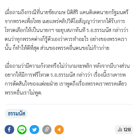
ของพรรคกล้าธรรม เราได้มีการกำชับลูกพรรค เมื่อถามย้ำว่า
พรรคกล้าธรรมจะมีการแตกแถวหรือไม่ ร.อ.ธรรมนัส กล่าวว่า
ไม่มีแม้แต่คนเดียว ทั้งนี้ เรามีการพูดคุยและตกลงกันแล้วว่าจะ
ทำตามนั้น
เมื่อถามถึงกรณีที่นายชัยเกมษ นิติสิริ แคนดิเดตนายกรัฐมนตรี
จากพรรคเพื่อไทย เผยแพร่คลิปวิดีโอสัญญาว่าหากได้รับการ
โหวตเลือกให้เป็นนายกฯ จะยุบสภาทันที ร.อ.ธรรมนัส กล่าวว่า
ตนว่าทุกพรรคต่างก็รู้ตัวเองว่าควรทำอะไร อย่างของพรรคเรา
นั้น ก็ทำให้ดีที่สุด ส่วนของพรรคอื่นตนขอไม่ก้าวก่าย
เมื่อถามว่ามีความกังวลหรือไม่ว่าเกมจะพลิก หลังจากมีบางส่วน
อยากให้มีการฟรีโหวต ร.อ.ธรรมนัส กล่าวว่า เรื่องนี้เราเคารพ
การตัดสินใจของแต่ละฝ่าย เราพูดถึงเรื่องพรรคเราพรรคเดียว
พรรคอื่นเราไม่พูด.