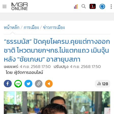
•
หน้าหลัก
•
ทันเหตุการณ์
•
ภาคใต้
•
ภูมิภาค
•
Online Section
หน้าหลัก
การเมือง
ข่าวการเมือง
•
บันเทิง
•
ผู้จัดการรายวัน
“ธรรมนัส” ปัดคุยโผครม.คุยแต่ทางออก
•
คอลัมนิสต์
ชาติ โหวตนายกฯกธ.ไม่แตกแถว เมินจุ้น
•
ละคร
หลัง "ชัยเกษม" อาสายุบสภา
•
CbizReview
เผยแพร่:
4 ก.ย. 2568 17:50
ปรับปรุง:
4 ก.ย. 2568 17:50
•
Cyber BIZ
โดย: ผู้จัดการออนไลน์
•
ผู้จัดกวน
128