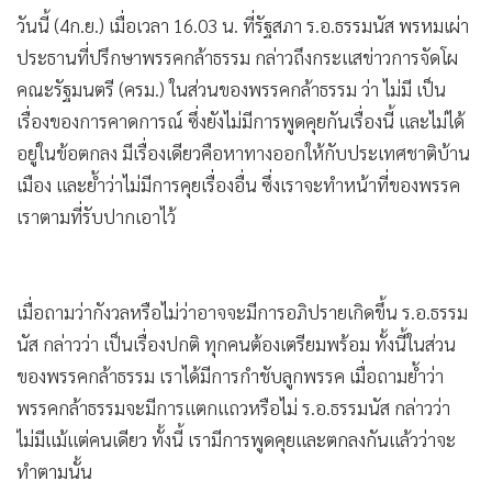
•
เกม
คนเดียว ไม่ก้าวก่ายพรรคอื่น หลัง “ชัยเกษม” อัดคลิป ย้ำโหวต
•
วิทยาศาสตร์
หนุนพร้อมยุบสภาฯ
•
SMEs
•
หุ้น
วันนี้ (4ก.ย.) เมื่อเวลา 16.03 น. ที่รัฐสภา ร.อ.ธรรมนัส พรหมเผ่า
•
อินโดจีน
ประธานที่ปรึกษาพรรคกล้าธรรม กล่าวถึงกระแสข่าวการจัดโผ
•
กองทุนรวม
คณะรัฐมนตรี (ครม.) ในส่วนของพรรคกล้าธรรม ว่า ไม่มี เป็น
•
Celeb Online
เรื่องของการคาดการณ์ ซึ่งยังไม่มีการพูดคุยกันเรื่องนี้ และไม่ได้
•
Factcheck
อยู่ในข้อตกลง มีเรื่องเดียวคือหาทางออกให้กับประเทศชาติบ้าน
•
ญี่ปุ่น
เมือง และย้ำว่าไม่มีการคุยเรื่องอื่น ซึ่งเราจะทำหน้าที่ของพรรค
•
News1
เราตามที่รับปากเอาไว้
•
Gotomanager
เมื่อถามว่ากังวลหรือไม่ว่าอาจจะมีการอภิปรายเกิดขึ้น ร.อ.ธรรม
นัส กล่าวว่า เป็นเรื่องปกติ ทุกคนต้องเตรียมพร้อม ทั้งนี้ในส่วน