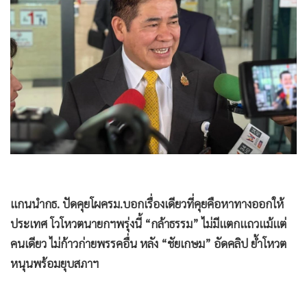
•
Good health & Well-being
•
Green Innovation & SD
•
Management & HR
•
MGR Live
•
Infographic
•
การเมือง
•
ท่องเที่ยว
•
กีฬา
•
ต่างประเทศ
•
Special Scoop
•
เศรษฐกิจ-ธุรกิจ
•
จีน
•
ชุมชน-คุณภาพชีวิต
•
อาชญากรรม
แกนนำกธ. ปัดคุยโผครม.บอกเรื่องเดียวที่คุยคือหาทางออกให้
•
Motoring
ประเทศ โวโหวตนายกฯพรุ่งนี้ “กล้าธรรม” ไม่มีแตกแถวแม้แต่