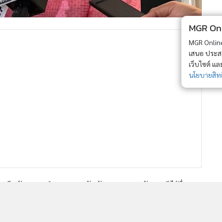
MGR Onli
MGR Online 
เสนอ ประสบก
เว็บไซต์ แ
นโยบายสิทธ
ย ยืนยัน นายภูมิธรรม เวชยชัย รักษาการนายกรัฐมนตรี ได้ยื่น
สนุนนายอนุทิน ชาญวีรกูล เป็นนายกรัฐมนตรี เนื่องจากสาเหตุ