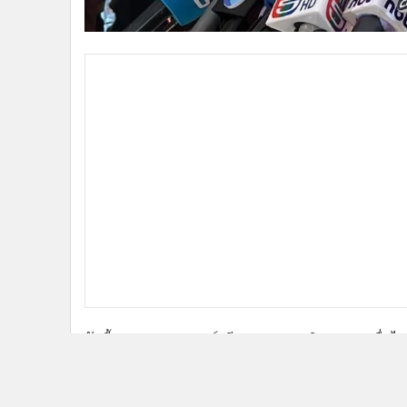
•
อินโดจีน
•
กองทุนรวม
•
Celeb Online
•
Factcheck
•
ญี่ปุ่น
•
News1
•
Gotomanager
วันนี้(3 ก.ย.)นายสรวงศ์ เทียนทอง เลขาธิการพรรคเพื่อไท
ทูลเกล้าฯ ยุบสภาแล้ว หลังจากพรรคประชาชนประกาศสนับ
การเมืองเดินต่อได้ยาก