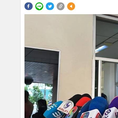
•
Management & HR
•
MGR Live
•
Infographic
•
การเมือง
•
ท่องเที่ยว
•
กีฬา
•
ต่างประเทศ
•
Special Scoop
•
เศรษฐกิจ-ธุรกิจ
•
จีน
•
ชุมชน-คุณภาพชีวิต
•
อาชญากรรม
•
Motoring
•
เกม
•
วิทยาศาสตร์
•
SMEs
•
หุ้น