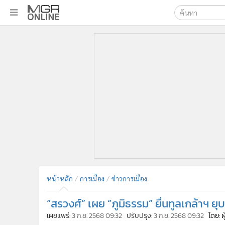
เลือกเครื่องมือท
•
หน้าหลัก
ค้นหา
•
ทันเหตุการณ์
Google
•
ภาคใต้
•
ภูมิภาค
MGR Onl
•
Online Section
ค้นหาขั
•
บันเทิง
•
ผู้จัดการรายวัน
•
คอลัมนิสต์
•
ละคร
•
CbizReview
•
Cyber BIZ
หน้าหลัก
การเมือง
ข่าวการเมือง
•
ผู้จัดกวน
“สรวงศ์” เผย “ภูมิธรรม” ยื่นทูลเกล้าฯ ย
•
Good health & Well-being
•
Green Innovation & SD
เผยแพร่:
3 ก.ย. 2568 09:32
ปรับปรุง:
3 ก.ย. 2568 09:32
โดย: 