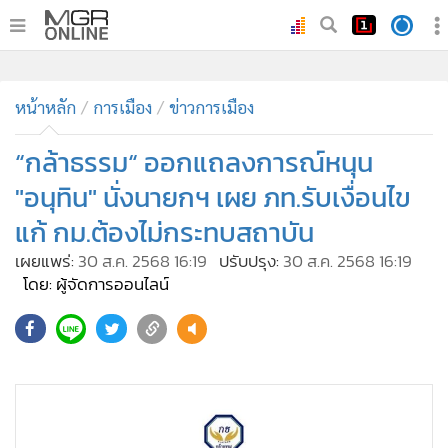
•
หน้าหลัก
•
หน้าหลัก
ทันเหตุการณ์
การเมือง
ข่าวการเมือง
•
ภาคใต้
“กล้าธรรม“ ออกแถลงการณ์หนุน
•
ภูมิภาค
"อนุทิน" นั่งนายกฯ เผย ภท.รับเงื่อนไข
•
Online Section
แก้ กม.ต้องไม่กระทบสถาบัน
•
บันเทิง
เผยแพร่:
30 ส.ค. 2568 16:19
ปรับปรุง:
30 ส.ค. 2568 16:19
•
ผู้จัดการรายวัน
โดย: ผู้จัดการออนไลน์
•
คอลัมนิสต์
•
ละคร
•
CbizReview
•
Cyber BIZ
•
ผู้จัดกวน