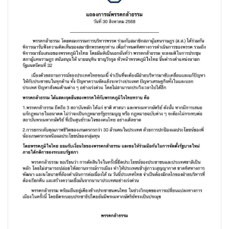
•
Good health & Well-being
•
Green Innovation & SD
•
Management & HR
•
MGR Live
•
Infographic
•
การเมือง
•
ท่องเที่ยว
•
กีฬา
•
ต่างประเทศ
•
Special Scoop
•
เศรษฐกิจ-ธุรกิจ
•
จีน
•
ชุมชน-คุณภาพชีวิต
•
อาชญากรรม
•
Motoring