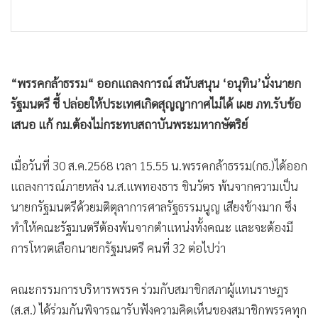
•
เกม
•
วิทยาศาสตร์
•
SMEs
•
หุ้น
“พรรคกล้าธรรม“ ออกแถลงการณ์ สนับสนุน ‘อนุทิน’นั่งนายก
•
อินโดจีน
รัฐมนตรี ชี้ ปล่อยให้ประเทศเกิดสุญญากาศไม่ได้ เผย ภท.รับข้อ
•
กองทุนรวม
เสนอ แก้ กม.ต้องไม่กระทบสถาบันพระมหากษัตริย์
•
Celeb Online
เมื่อวันที่ 30 ส.ค.2568 เวลา 15.55 น.พรรคกล้าธรรม(กธ.)ได้ออก
•
Factcheck
แถลงการณ์ภายหลัง น.ส.แพทองธาร ชินวัตร พ้นจากความเป็น
•
ญี่ปุ่น
นายกรัฐมนตรีด้วยมติตุลาการศาลรัฐธรรมนูญ เสียงข้างมาก ซึ่ง
•
News1
ทำให้คณะรัฐมนตรีต้องพ้นจากตำแหน่งทั้งคณะ และจะต้องมี
•
Gotomanager
การโหวตเลือกนายกรัฐมนตรี คนที่ 32 ต่อไปว่า
คณะกรรมการบริหารพรรค ร่วมกับสมาชิกสภาผู้แทนราษฎร
(ส.ส.) ได้ร่วมกันพิจารณารับฟังความคิดเห็นของสมาชิกพรรคทุก