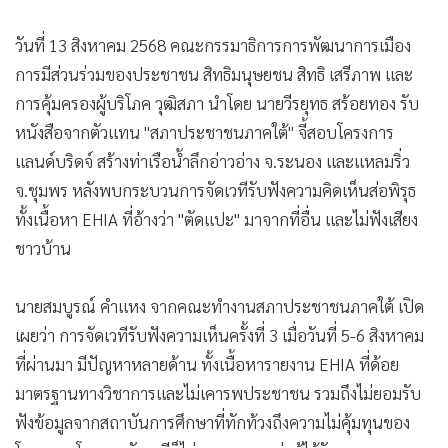
•
เกม
​วันที่ 13 สิงหาคม 2568 คณะกรรมาธิการการพัฒนาการเมือง
•
วิทยาศาสตร์
การมีส่วนร่วมของประชาชน สิทธิมนุษยชน สิทธิ เสรีภาพ และ
•
SMEs
การคุ้มครองผู้บริโภค วุฒิสภา นำโดย นายวีรยุทธ สร้อยทอง รับ
•
หุ้น
หนังสือจากตัวแทน "สภาประชาชนภาคใต้" จี้สอบโครงการ
•
อินโดจีน
แลนด์บริดจ์ สร้างท่าเรือน้ำลึกอ่าวอ่าง จ.ระนอง และแหลมริ่ว
•
กองทุนรวม
จ.ชุมพร หลังพบกระบวนการจัดเวทีรับฟังความคิดเห็นส่อพิรุธ
•
Celeb Online
ทั้งเนื้อหา EHIA ที่อ้างว่า "ตัดแปะ" มาจากที่อื่น และไม่ฟังเสียง
•
Factcheck
ชาวบ้าน
•
ญี่ปุ่น
•
News1
​นายสมบูรณ์ คำแหง จากคณะทำงานสภาประชาชนภาคใต้ เปิด
•
Gotomanager
เผยว่า การจัดเวทีรับฟังความเห็นครั้งที่ 3 เมื่อวันที่ 5-6 สิงหาคม
ที่ผ่านมา มีปัญหาหลายด้าน ทั้งเนื้อหารายงาน EHIA ที่ด้อย
มาตรฐานทางวิชาการและไม่เคารพประชาชน รวมถึงไม่ยอมรับ
ฟังข้อมูลจากสถาบันการศึกษาที่ทักท้วงถึงความไม่คุ้มทุนของ