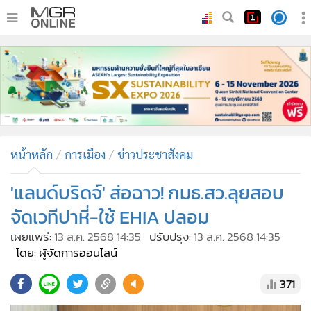
•
หน้าหลัก
•
ทันเหตุการณ์
•
ภาคใต้
•
ภูมิภาค
•
Online Section
หน้าหลัก
การเมือง
ข่าวประชาสังคม
•
บันเทิง
•
ผู้จัดการรายวัน
'แลนด์บริดจ์' ส่อฉาว! กมธ.สว.ลุยสอบ
•
คอลัมนิสต์
จัดเวทีปาหี่-ใช้ EHIA ปลอม
•
ละคร
เผยแพร่:
13 ส.ค. 2568 14:35
ปรับปรุง:
13 ส.ค. 2568 14:35
•
CbizReview
โดย: ผู้จัดการออนไลน์
•
Cyber BIZ
371
•
ผู้จัดกวน