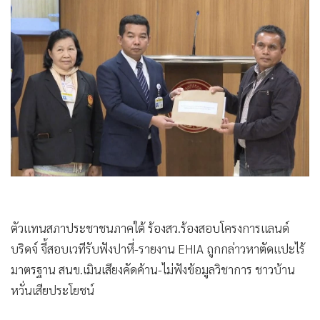
•
Good health & Well-being
•
Green Innovation & SD
•
Management & HR
•
MGR Live
•
Infographic
•
การเมือง
•
ท่องเที่ยว
•
กีฬา
•
ต่างประเทศ
•
Special Scoop
•
เศรษฐกิจ-ธุรกิจ
ตัวแทนสภาประชาชนภาคใต้ ร้องสว.ร้องสอบโครงการแลนด์
•
จีน
บริดจ์ จี้สอบเวทีรับฟังปาหี่-รายงาน EHIA ถูกกล่าวหาตัดแปะไร้
•
ชุมชน-คุณภาพชีวิต
มาตรฐาน สนข.เมินเสียงคัดค้าน-ไม่ฟังข้อมูลวิชาการ ชาวบ้าน
•
อาชญากรรม
หวั่นเสียประโยชน์
•
Motoring