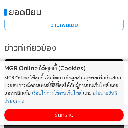
รัฐมนตรีช่วยว่าการกระทรวงเกษตรฯ ได้ลงพื้นที่จังหวัดพะเยา
ยอดนิยม
ขณะที่ตนเองได้ลงพื้นที่จังหวัดน่านและสุโขทัย เพื่อติดตาม
สถานการณ์และสั่งการให้เร่งสำรวจความเสียหายทางการเกษตร
อ่านเพิ่มเติม
ทั้งพืชไร่ พืชสวน และสัตว์เลี้ยง โดยให้จัดทำบันทึกความเสียหาย
เสนอขอรับการเยียวยาจากรัฐบาลภายใต้ระเบียบเงินทดรอง
ข่าวที่เกี่ยวข้อง
ราชการตามกระทรวงการคลัง พร้อมกำชับหน่วยงานในสังกัดเร่ง
ดำเนินการให้เร็วที่สุด
MGR Online ใช้คุกกี้ (Cookies)
“รัฐบาลห่วงใยเกษตรกรและประชาชนในพื้นที่ประสบภัย เราจะ
MGR Online ใช้คุกกี้ เพื่อจัดการข้อมูลส่วนบุคคลเพื่อนำเสนอ
เร่งสำรวจความเสียหายให้ครบถ้วน เพื่อดำเนินการเยียวยาให้ทัน
ประสบการณ์คอนเทนต์ที่ดีที่สุดให้กับผู้อ่านบนเว็บไซต์ และ
ท่วงที” นายอรรถกร กล่าวยืนยัน
แอพพลิเคชั่น
เงื่อนไขการใช้งานเว็บไซต์
และ
นโยบายสิทธิ
ส่วนบุคคล
รับทราบ
54