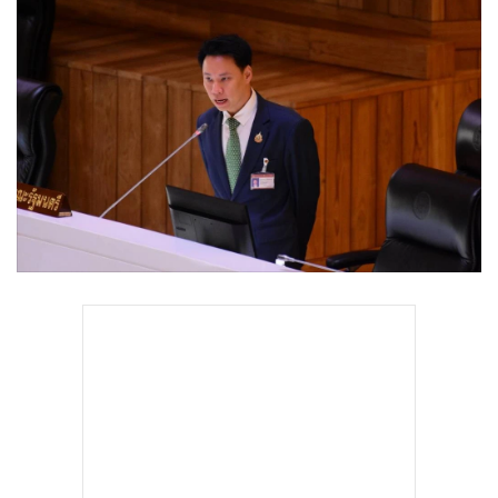
•
Good health & Well-being
•
Green Innovation & SD
•
Management & HR
•
MGR Live
•
Infographic
•
การเมือง
•
ท่องเที่ยว
•
กีฬา
•
ต่างประเทศ
•
Special Scoop
•
เศรษฐกิจ-ธุรกิจ
•
จีน
•
ชุมชน-คุณภาพชีวิต
•
อาชญากรรม
•
Motoring