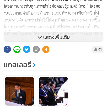
โครงการยกระดับคุณภาพลำไยต่อคณะรัฐมนตรี (ครม.) โดยขอ
งบประมาณดำเนินการจำนวน 1,000 ล้านบาท เพื่อส่งเสริมให้
เกษตรกรพัฒนาสวนลำไยให้ได้ผลผลิตเกรด A และ AA มากขึ้น
โดยกรมส่งเสริมการเกษตรจะลงพื้นที่ให้คำแนะนำอย่างใกล้ชิด
ทั้งนี้ หากโครงการได้รับการอนุมัติ เกษตรกรสามารถลงทะเบียน
แสดงเพิ่มเติม
เข้าร่วมภายใน 60 วัน และจะได้รับค่าสนับสนุน 1,000 บาทต่อ
ราย เพื่อนำไปพัฒนาผลผลิตตามเกณฑ์ที่กำหนด
41
แกลเลอรี
“ในเร็ววันนี้จะนำเสนอ ครม. เพื่อขอความเห็นชอบโครงการนี้
ซึ่งต้องขอความร่วมมือจากเกษตรกรในการเข้าร่วมอย่างจริงจัง
เพื่อให้เกิดผลอย่างเป็นรูปธรรมและยั่งยืน” นายอรรถกร กล่าว
นอกจากนี้ รัฐมนตรีเกษตรฯ ยังกล่าวถึงสถานการณ์น้ำท่วมใน
พื้นที่ภาคเหนือว่า ในช่วงสัปดาห์ที่ผ่านมา นายอัครา พรหมเผ่า