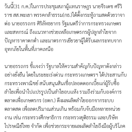
วันนี้(31 ก.ค.)ในการประชุมสภาผู้แทนราษฎร นายจีรเดช ศรีวิ
ราช สส.พะเยา พรรคกล้าธรรม(กธ.)ได้ตั้งกระทู้ถามสดด้วยวาจา
ต่อ นายอรรถกร ศิริลัทธยากร รัฐมนตรีว่าการกระทรวงเกษตร
และสหกรณ์ ถึงแนวทางช่วยเหลือเกษตรกรผู้ปลูกลำไยจาก
ปัญหาราคาตกต่ำ และมาตรการเยียวยาผู้ได้รับผลกระทบจาก
อุทกภัยในพื้นที่ภาคเหนือ
นายอรรถกร ชี้แจงว่า รัฐบาลให้ความสำคัญกับปัญหาดังกล่าว
อย่างยั่งยืน โดยในระยะเร่งด่วน กระทรวงเกษตรฯ ได้ประสานกับ
กระทรวงพาณิชย์ สนับสนุนสินเชื่อปลอดดอกเบี้ยแก่ผู้รับซื้อ
ลำไยเพื่อนำไปแปรรูปเป็นลำไยอบแห้ง รวมถึงร่วมกับองค์การ
ตลาดเพื่อเกษตรกร (อตก.) ดึงผลผลิตลำไยออกจากระบบ
ตลาดสด เพื่อลดปริมาณส่วนเกิน พร้อมกับจับมือหลายหน่วย
งาน เช่น กระทรวงศึกษาธิการ กระทรวงยุติธรรม และบริษัท
ไปรษณีย์ไทย จำกัด เพื่อช่วยกระจายผลผลิตลำไยถึงมือผู้บริโภค