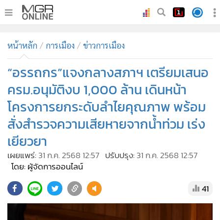
•
หน้าหลัก
หน้าหลัก
การเมือง
ข่าวการเมือง
•
ทันเหตุการณ์
•
“อรรถกร”แจงกลางสภาฯ เตรียมเสนอ
ภาคใต้
•
ภูมิภาค
ครม.อนุมัติงบ 1,000 ล้าน เดินหน้า
•
Online Section
โครงการยกระดับลำไยคุณภาพ พร้อม
•
บันเทิง
สั่งสำรวจความเสียหายจากน้ำท่วม เร่ง
•
ผู้จัดการรายวัน
เยียวยา
•
คอลัมนิสต์
เผยแพร่:
31 ก.ค. 2568 12:57
ปรับปรุง:
31 ก.ค. 2568 12:57
•
ละคร
โดย: ผู้จัดการออนไลน์
•
CbizReview
41
•
Cyber BIZ
•
ผู้จัดกวน