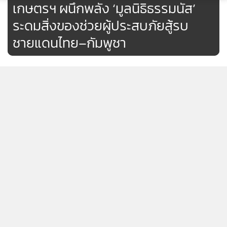
เกษตรฯ ผนึกพลัง ‘มูลนิธิธรรมนัส’
ระดมสิ่งของช่วยผู้ประสบภัยสู้รบ
ชายแดนไทย–กัมพูชา
“จีรเดช”ขอบคุณรัฐบาลแทนชาวนา
หลังอนุมัติเงินช่วยเหลือชาวนาไร่ละ
1 พันบาท เพื่อให้เกษตรกรพ้นจาก
47
ปัญหาความยากจน
ด่วน! จับตาบ่าย 2 “ธรรมนัส” พร้อม
สส.ในสังกัด แถลงย้ายไป “กล้า
แสดงเพิ่มเติม
ธรรม“
12,890
ข่าวในหมวดล่าสุด
"จีรเดช"ลุยน้ำท่วมให้กำลังใจพร้อม
มอบถุงน้ำใจจาก "ธรรมนัส"บรรเทา
มท.รับลูกพีมูฟ เคาะวันประชุมนัดสำคัญ 19 ส.ค.นี้ หลัง
ความเดือดร้อนให้ชาวบ้านฝั่งหมิ่น