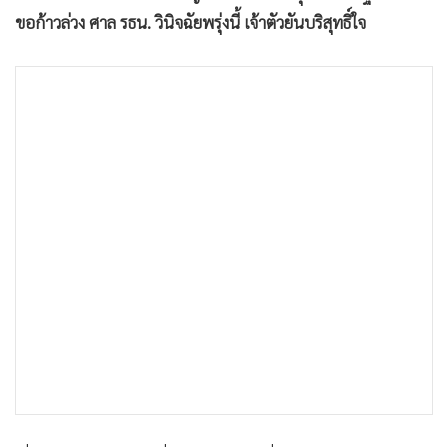
•
เกม
ขอก้าวล่วง ศาล รธน. วินิจฉัยพรุ่งนี้ เจ้าตัวยันบริสุทธิ์ใจ
•
วิทยาศาสตร์
•
SMEs
•
หุ้น
•
อินโดจีน
•
กองทุนรวม
•
Celeb Online
•
Factcheck
•
ญี่ปุ่น
•
News1
•
Gotomanager