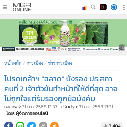
•
หน้าหลัก
•
ทันเหตุการณ์
•
ภาคใต้
•
ภูมิภาค
•
Online Section
หน้าหลัก
การเมือง
ข่าวการเมือง
•
บันเทิง
•
ผู้จัดการรายวัน
โปรดเกล้าฯ “ฉลาด” นั่งรอง ปธ.สภา
•
คอลัมนิสต์
คนที่ 2 เจ้าตัวยันทำหน้าที่ให้ดีที่สุด อาจ
•
ละคร
ไม่ถูกใจแต่รับรองถูกข้อบังคับ
•
CbizReview
เผยแพร่:
31 ก.ค. 2568 12:37
ปรับปรุง:
31 ก.ค. 2568 13:31
•
Cyber BIZ
โดย: ผู้จัดการออนไลน์
•
ผู้จัดกวน
3,484