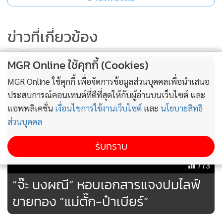
พรรคการเมือง และสส.ทุกพรรค ตนมีความสัมพันธ์ส่วนตัว ความ
คุ้นเคยส่วนตัว จะนำมาใช้การประชุม ถึงแม้จะอยู่คนละฝ่าย แต่
ข่าวที่เกี่ยวข้อง
ความคิดเห็นที่ต้องยืนยันแต่ต้น ว่าทุกคนห่วงประเทศ ขอความ
ร่วมมือและฝากถึงรัฐบาลว่าเรามีเสียงข้างมาก เป็นหน้าที่ของทุก
MGR Online ใช้คุกกี้ (Cookies)
คนโดยตรงและอย่าปฏิเสธฝ่ายอื่น เป็นหน้าที่ฝ่ายรัฐบาลที่ต้อง
MGR Online ใช้คุกกี้ เพื่อจัดการข้อมูลส่วนบุคคลเพื่อนำเสนอ
ประชุม ไม่พอใจอะไรก็มีตัวแทนของพรรคการเมือง ตนกับ
ประสบการณ์คอนเทนต์ที่ดีที่สุดให้กับผู้อ่านบนเว็บไซต์ และ
ประธานจะทำหน้าที่ฟังความเห็นวิปทุกฝ่าย การใช้ความเห็น
แอพพลิเคชั่น
เงื่อนไขการใช้งานเว็บไซต์
และ
นโยบายสิทธิ
ส่วนตัว ไม่ฟังใส่คนอื่น จะทำให้ไม่เกิดความราบรื่น ทำให้ขัดแย้ง
ส่วนบุคคล
เมื่อถามว่าพรุ่งนี้ (1 ส.ค.) จะมีการพิจารณาคดีนายพิเชษฐ์ เชื้อ
รับทราบ
เมืองพาน รองประธานสภาคนที่หนึ่ง ที่ศาลรัฐธรรมนูญ เตรียม
773
ความพร้อมอย่างไรบ้างในฝ่ายประมุขนิติบัญญัติ นายฉลาด
“จ๊ะ นงผณี” หอบเอกสารแจงปมไลฟ์
กล่าวว่า ผลจะเป็นบวกเป็นลบ ตอนนี้คุยกับนายพิเชษฐ์ ดูตามข้อ
ขายทอง “แม่ตั๊ก-ป๋าเบียร์”
กฎหมายแล้วไม่สามารถก้าวล่วงศาลได้ แต่ข้อเท็จจริงนายพิเชษฐ์
ได้คุยเบื้องต้นว่ามีความบริสุทธิ์ใจ โดยสุจริต ผลจะเป็นอย่างไร ไม่