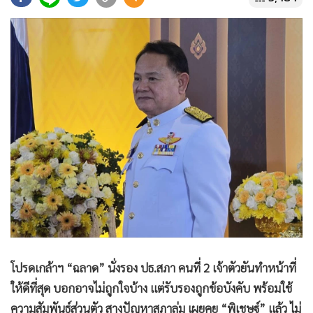
•
Good health & Well-being
•
Green Innovation & SD
•
Management & HR
•
MGR Live
•
Infographic
•
การเมือง
•
ท่องเที่ยว
•
กีฬา
•
ต่างประเทศ
•
Special Scoop
•
เศรษฐกิจ-ธุรกิจ
•
จีน
•
ชุมชน-คุณภาพชีวิต
โปรดเกล้าฯ “ฉลาด” นั่งรอง ปธ.สภา คนที่ 2 เจ้าตัวยันทำหน้าที่
•
อาชญากรรม
ให้ดีที่สุด บอกอาจไม่ถูกใจบ้าง แต่รับรองถูกข้อบังคับ พร้อมใช้
•
Motoring
ความสัมพันธ์ส่วนตัว สางปัญหาสภาล่ม เผยคุย “พิเชษฐ์” แล้ว ไม่