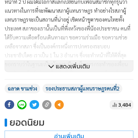
หน้าที่ 2 ปี ผมได้มีโอกาสแลกเปลี่ยนกับเพื่อนสมาชิกทุกรุ่นว่า
แนวทางในการที่จะพัฒนาสภาผู้แทนราษฎร ทำอย่างไรสภาผู้
แทนราษฎรจะเป็นสถานที่น่าอยู่ เชิดหน้าชูตาของคนไทยทั้ง
ประเทศ สภาของเรานั้นเป็นที่พึ่งหวังของพี่น้องประชาชน คนที่
ได้รับความเดือดร้อนเดินทางมา ขอความร่วมมือ ขอความช่วย
เหลือจากสภา ซึ่งเป็นองค์กรหนึ่งการปกครองระบอบ
ประชาธิปไตย เราเป็น 1 ใน 3 อำนาจ ซึ่งจะทำหน้าที่ให้ดีที่สุด
ขอกราบว่าในฐานะเป็นนักการเมือง เห็นการกระทำของเพื่อน
แสดงเพิ่มเติม
สมาชิก ผมยืนยันว่าจะทำหน้าที่เป็นกลางทางการเมือง เป็นกลาง
ในขณะปฎิบัติหน้าที่ อาศัยข้อบังคับที่พวกเราสร้างขึ้นมา เพราะ
ฉลาด ขามช่วง
รองประธานสภาผู้แทนราษฎรคนที่2
ฉะนั้นการทำหน้าที่อาจจะไม่ถูกใจบ้าง แต่ถูกข้อบังคับ ต้อง
ขออภัย ผมยืนยันว่าจะทำหน้าที่ให้ดีที่สุด” นายฉลาด กล่าว
3,484
เมื่อถามว่าสถานการณ์สภาล่ม จะบริหารการประชุมอย่างไรให้
ยอดนิยม
ราบรื่น นายฉลาด กล่าวว่า สภาต้องเจรจากัน วิปรัฐบาล วิปฝ่าย
อ่านเพิ่มเติม
ค้าน สส.ส่วนใหญ่เป็นเพื่อนกัน เพราะอยู่ในกรรมาธิการทุก