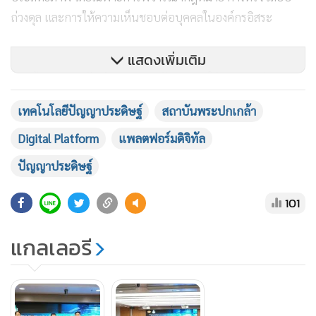
ถ่วงดุล และการให้ความเห็นชอบต่อบุคคลในองค์กรอิสระ
แสดงเพิ่มเติม
โดยเป้าหมายสำคัญคือการยกระดับวุฒิสภาให้ทำงานอย่าง
โปร่งใส ตอบโจทย์สังคม เปิดโอกาสให้ประชาชนมีส่วนร่วม และ
เทคโนโลยีปัญญาประดิษฐ์
สถาบันพระปกเกล้า
สามารถเป็นตัวแทนของประชาชนได้อย่างแท้จริง การสัมมนา
Digital Platform
แพลตฟอร์มดิจิทัล
ครั้งนี้จะช่วยให้สมาชิกรับรู้และเข้าใจเทคโนโลยีปัญญาประดิษฐ์
(AI) แพลตฟอร์มดิจิทัล และวิธีวิเคราะห์ข้อมูลเพื่อประโยชน์ใน
ปัญญาประดิษฐ์
งานนิติบัญญัติ
101
แกลเลอรี