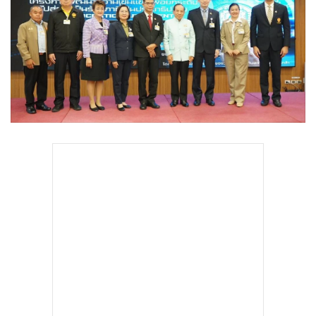
•
Good health & Well-being
•
Green Innovation & SD
•
Management & HR
•
MGR Live
•
Infographic
•
การเมือง
•
ท่องเที่ยว
•
กีฬา
•
ต่างประเทศ
•
Special Scoop
•
เศรษฐกิจ-ธุรกิจ
•
จีน
•
ชุมชน-คุณภาพชีวิต
•
อาชญากรรม
•
Motoring