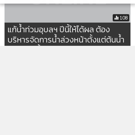
โดยได้รับเกียรติจากวิทยากรจากสถาบันวิจัย TDRI ได้แก่ ดร.สลิ
108
สรร ทองมีนสุข และนายบดินธร คามะปะโส ถ่ายทอดความรู้
แก้น้ำท่วมอุบลฯ ปีนี้ให้ได้ผล ต้อง
พร้อมแลกเปลี่ยนกับสมาชิกวุฒิสภา นำโดย นายวีระพันธ์
บริหารจัดการน้ำล่วงหน้าตั้งแต่ต้นน้ำ
สุวรรณนามัย เสริมสร้างองค์ความรู้และมุมมองใหม่ต่อบทบาท
ถึงปลายน้ำ
ของวุฒิสภาในยุคปัญญาประดิษฐ์และนวัตกรรม
“ธนาธร” ยันรณรงค์สมัคร ส.ว.ไม่
ผิด ไร้การเมืองเอี่ยว เชิญชวนทุกคน
ไม่ว่าหนุนพรรคไหน ย้ำไม่ต้องการ
272
องค์กรอิสระสีส้ม
ตร.สมุทรสาคร ใช้ AI ยกระดับงาน
อำนวยการ เสริมประสิทธิภาพการให้
แสดงเพิ่มเติม
บริการปชช.
97