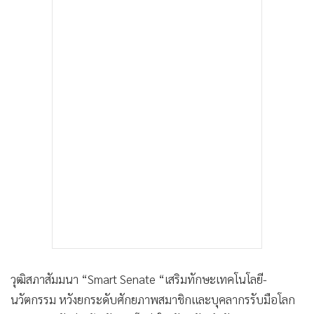
•
เกม
•
วิทยาศาสตร์
•
SMEs
•
หุ้น
•
อินโดจีน
•
กองทุนรวม
•
Celeb Online
•
Factcheck
•
ญี่ปุ่น
•
News1
•
Gotomanager
วุฒิสภาสัมมนา “Smart Senate “เสริมทักษะเทคโนโลยี-
นวัตกรรม หวังยกระดับศักยภาพสมาชิกและบุคลากรรับมือโลก