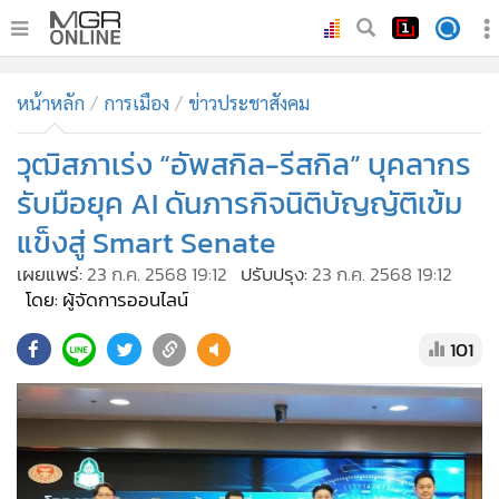
•
หน้าหลัก
หน้าหลัก
การเมือง
ข่าวประชาสังคม
•
ทันเหตุการณ์
•
วุฒิสภาเร่ง “อัพสกิล-รีสกิล” บุคลากร
ภาคใต้
•
ภูมิภาค
รับมือยุค AI ดันภารกิจนิติบัญญัติเข้ม
•
Online Section
แข็งสู่ Smart Senate
•
บันเทิง
เผยแพร่:
23 ก.ค. 2568 19:12
ปรับปรุง:
23 ก.ค. 2568 19:12
•
ผู้จัดการรายวัน
โดย: ผู้จัดการออนไลน์
•
คอลัมนิสต์
101
•
ละคร
•
CbizReview
•
Cyber BIZ
•
ผู้จัดกวน