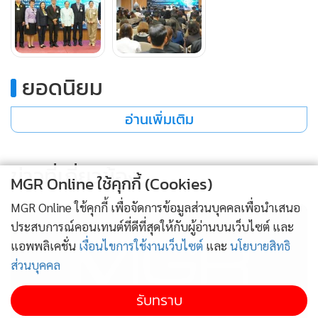
ยอดนิยม
อ่านเพิ่มเติม
นายชิบ จิตนิยม สมาชิกวุฒิสภา ในฐานะอนุกรรมการส่งเสริม
ความรู้ในวงงานนิติบัญญัติ กล่าวว่า คณะกรรมการวิชาการของ
วุฒิสภา มุ่งผลักดันนโยบายเพื่อพัฒนาองค์ความรู้ของสมาชิก
ข่าวที่เกี่ยวข้อง
MGR Online ใช้คุกกี้ (Cookies)
อย่างต่อเนื่อง โดยเชื่อมโยงกับบทบาทหน้าที่ของวุฒิสภาตาม
รัฐธรรมนูญ และสนับสนุนการปฏิบัติงานให้มีประสิทธิภาพสูงสุด
MGR Online ใช้คุกกี้ เพื่อจัดการข้อมูลส่วนบุคคลเพื่อนำเสนอ
ในยุคดิจิทัล ซึ่งสัมมนาวันนี้เป็นกิจกรรมแรกในชุดสัมมนา 6 ครั้ง
ประสบการณ์คอนเทนต์ที่ดีที่สุดให้กับผู้อ่านบนเว็บไซต์ และ
แอพพลิเคชั่น
เงื่อนไขการใช้งานเว็บไซต์
และ
นโยบายสิทธิ
ที่จะจัดขึ้นระหว่างเดือนกรกฎาคมถึงกันยายน 2568 โดยมีสาระ
ส่วนบุคคล
สำคัญคือ 1. Digital Platforms เพื่อการสื่อสารกับประชาชน
อย่างมีประสิทธิภาพ 2. เทคนิคการรวบรวม วิเคราะห์ และใช้
รับทราบ
ข้อมูลเพื่อสะท้อนบทบาทผู้แทนของวุฒิสภา