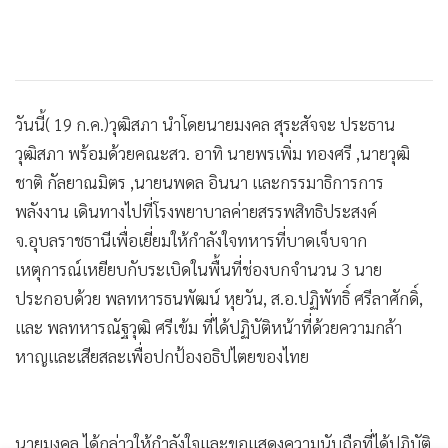
วันนี้( 19 ก.ค.)วุฒิสภา นำโดยนายมงคล สุระสัจจะ ประธาน
วุฒิสภา พร้อมด้วยคณะสว. อาทิ นายพรเพิ่ม ทองศรี ,นายวุฒิ
ชาติ กัลยาณมิตร ,นายนพดล อินนา และกรรมาธิการการ
พลังงาน เดินทางไปที่โรงพยาบาลค่ายสรรพสิทธิประสงค์
จ.อุบลราชธานีเพื่อเยี่ยมให้กำลังใจทหารที่บาดเจ็บจาก
เหตุการณ์เหยียบกับระเบิดในพื้นที่ช่องบกจำนวน 3 นาย
ประกอบด้วย พลทหารธนพัฒน์ หุยวัน, ส.อ.ปฏิพัทธิ์ ศรีลาศักดิ์,
และ พลทหารณัฐวุฒิ ศรีเข้ม ที่ได้ปฏิบัติหน้าที่ด้วยความกล้า
หาญและเสียสละเพื่อปกป้องอธิปไตยของไทย
นายมงคล ได้กล่าวให้กำลังใจและขอแสดงความนับถือที่ได้ปฏิบัติ