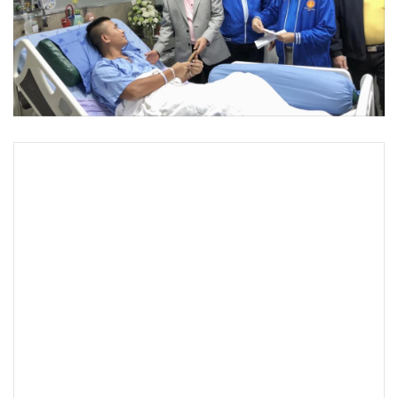
•
Good health & Well-being
•
Green Innovation & SD
•
Management & HR
•
MGR Live
•
Infographic
•
การเมือง
•
ท่องเที่ยว
•
กีฬา
•
ต่างประเทศ
•
Special Scoop
•
เศรษฐกิจ-ธุรกิจ
•
จีน
•
ชุมชน-คุณภาพชีวิต
•
อาชญากรรม
•
Motoring