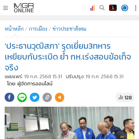
•
หน้าหลัก
หน้าหลัก
การเมือง
ข่าวประชาสังคม
•
ทันเหตุการณ์
•
'ประธานวุฒิสภา' รุดเยี่ยม3ทหาร
ภาคใต้
•
ภูมิภาค
เหยียบกับระเบิด ย้ำ กห.เร่งสอบข้อเท็จ
•
Online Section
จริง
•
บันเทิง
เผยแพร่:
19 ก.ค. 2568 15:31
ปรับปรุง:
19 ก.ค. 2568 15:31
•
ผู้จัดการรายวัน
โดย: ผู้จัดการออนไลน์
•
คอลัมนิสต์
128
•
ละคร
•
CbizReview
•
Cyber BIZ
•
ผู้จัดกวน