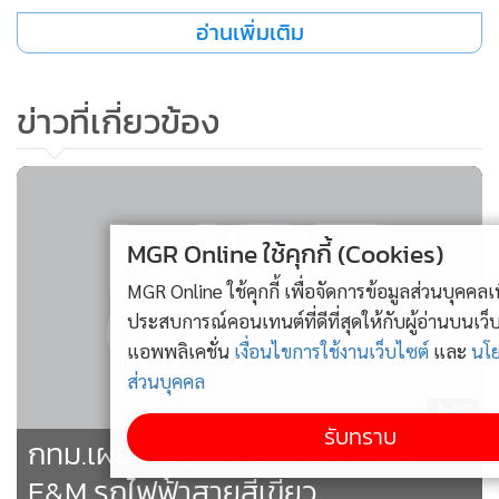
ภาพหลักในแต่ละเป้าหมาย
อ่านเพิ่มเติม
และหน่วยรับงบประมาณที่เกี่ยวข้องให้ครอบคลุม ครบถ้วน
สอดคล้องกับยุทธศาสตร์ชาติ แผนแม่บท ภายใต้ยุทธศาสตร์ชาติ
ข่าวที่เกี่ยวข้อง
และแผนย่อยของแผนแม่บทภายใต้ยุทธศาสตร์ชาติ
รวมถึงหลักเกณฑ์และวิธีการจัดทำงบประมาณรายจ่ายบูรณา
MGR Online ใช้คุกกี้ (Cookies)
การที่คณะรัฐมนตรีให้ความเห็นชอบแล้ว เพื่อให้การจัดทำงบ
MGR Online ใช้คุกกี้ เพื่อจัดการข้อมูลส่วนบุคคลเพื่อนำเสนอ
ประมาณรายจ่ายบูรณาการประจำปีงบประมาณ พ.ศ. 2569
ประสบการณ์คอนเทนต์ที่ดีที่สุดให้กับผู้อ่านบนเว็บไซต์ และ
เป็นไปอย่างมีประสิทธิภาพสูงสุด เกิดประโยชน์ต่อประเทศชาติ
แอพพลิเคชั่น
เงื่อนไขการใช้งานเว็บไซต์
และ
นโยบายสิทธิ
และประชาชนเป็นสำคัญ
ส่วนบุคคล
88
2.ประสานหน่วยรับงบประมาณที่เกี่ยวข้องให้จัดทำโครงการ
รับทราบ
กทม.เผย 3 ประโยชน์ หลังจ่ายหนี้
กิจกรรม งบประมาณรายจ่ายที่จะต้องใช้ในการดำเนินการงบ
E&M รถไฟฟ้าสายสีเขียว
ประมาณรายจ่ายบูรณาการ ประจำปีงบประมาณ พ.ศ. 2569