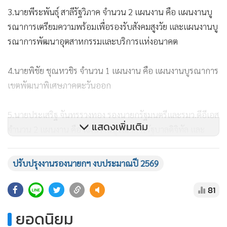
3.นายพีระพันธุ์ สาลีรัฐวิภาค จำนวน 2 แผนงาน คือ แผนงานบู
รณาการเตรียมความพร้อมเพื่อรองรับสังคมสูงวัย และแผนงานบู
รณาการพัฒนาอุตสาหกรรมและบริการแห่งอนาคต
4.นายพิชัย ชุณหวชิร จำนวน 1 แผนงาน คือ แผนงานบูรณาการ
เขตพัฒนาพิเศษภาคตะวันออก
5.นายประเสริฐ จันทรรวงทอง รองนายกรัฐมนตรีและรมว.ดีอีเอส
แสดงเพิ่มเติม
จำนวน 2 แผนงาน คือ แผนงานบูรณาการรัฐบาลดิจิทัล และ
แผนงานบูรณาการบริหารจัดการทรัพยากรน้ำ
ปรับปรุงงานรองนายกฯ งบประมาณปี 2569
รายงานข่าวระบุว่า คณะกรรมการมีหน้าที่และอำนาจ ดังนี้
81
1.กำหนดหลักเกณฑ์ วัตถุประสงค์ ขอบเขตภารกิจ เป้าหมายร่วม
ยอดนิยม
แนวทางการดำเนินงาน ตัวชี้วัด หน่วยรับงบประมาณที่เป็นเจ้า