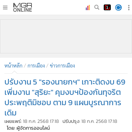
•
หน้าหลัก
•
ทันเหตุการณ์
•
ภาคใต้
•
ภูมิภาค
•
Online Section
หน้าหลัก
การเมือง
ข่าวการเมือง
•
บันเทิง
•
ผู้จัดการรายวัน
ปรับงาน 5 "รองนายกฯ" เกาะติดงบ 69
•
คอลัมนิสต์
เพิ่มงาน "สุริยะ" คุมงบฯป้องกันทุจริต
•
ละคร
ประพฤติมิชอบ ตาม 9 แผนบูรณาการ
•
CbizReview
เดิม
•
Cyber BIZ
เผยแพร่:
18 ก.ค. 2568 17:18
ปรับปรุง:
18 ก.ค. 2568 17:18
•
ผู้จัดกวน
โดย: ผู้จัดการออนไลน์