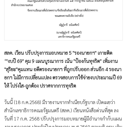
•
เกม
•
วิทยาศาสตร์
•
SMEs
•
หุ้น
•
อินโดจีน
•
กองทุนรวม
สลค. เวียน ปรับปรุงการมอบหมาย 5 "รองนายกฯ" เกาะติด
•
Celeb Online
‘"งบปี 69" คุม 9 แผนบูรณาการ เน้น "ป้องกันทุจริต" เพิ่มงาน
•
Factcheck
"สุริยะ"คุมแทน อดีตรองนายกฯ ที่ถูกปรับออก ส่วนอีก 4 รองนา
•
ญี่ปุ่น
ยกฯ ไม่มีการเปลี่ยนแปลง ตรวจสอบการใช้จ่ายงบประมาณปี 69
•
News1
ให้ โปร่งใส-ถูกต้อง ปราศจากการทุจริต
•
Gotomanager
วันนี้ (18 ก.ค.2568) มีรายงานจากทำเนียบรัฐบาล เปิดเผยว่า
สำนักเลขาธิการคณะรัฐมนตรี (สลค.) เวียนหนังสือด่วนที่สุด ลง
วันที่ 17 ก.ค. 2568 ปรับปรุงการมอบหมายผู้มีอำนาจกำกับแผน
งานบูรณาการ ประจำปีงบประมาณ พ.ศ.2569 ตามมติ ครม.เดิม