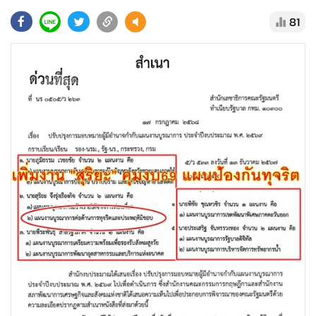
•
Good health & Well-being
81
•
Green Innovation & SD
•
Management & HR
•
MGR Live
•
Infographic
•
การเมือง
•
ท่องเที่ยว
•
กีฬา
•
ต่างประเทศ
•
Special Scoop
•
เศรษฐกิจ-ธุรกิจ
•
จีน
•
ชุมชน-คุณภาพชีวิต
•
อาชญากรรม
•
Motoring