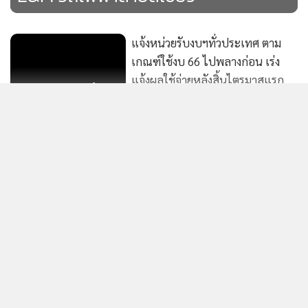
ตามความจำเป็นและเหมาะสม
แจ้งหน่วยรับงบฯทั่วประเทศ ตาม
3.พิจารณาโครงการ กิจกรรม และงบประมาณรายจ่ายบูรณา
เกณฑ์ใช้งบ 66 ไปพลางก่อน เร่ง
การ ประจำปีงบประมาณ พ.ศ. 2569 ของแผนงานบูรณาการที่
แจ้งผลใช้จ่ายหลังสิ้นไตรมาสแรก
148
ได้รับมอบหมาย
ภายใน 7 วัน
สถ.โต้ฝ่ายการเมือง ลั่นจัดสรรงบ
4.จัดทำข้อเสนอการจัดทำงบประมาณรายจ่ายบูรณาการ ประจำ
อปท.กระตุ้นเศรษฐกิจ เหมาะสม
ปี งบประมาณ พ.ศ. 2569 และแสดงผลสัมฤทธิ์และประโยชน์ที่
ตามหลักเกณฑ์ ปัดมี อบจ.-อบต. ใน
แสดงเพิ่มเติม
170
คาดว่าจะได้รับจากการใช้จ่ายงบประมาณตามกรอบระยะเวลา
จ.บุรีรัมย์ สุรินทร์ ได้งบถึง 700 ล.
ของการดำเนินการ พร้อมจัดทำแผนการปฏิบัติงานและแผนการ
ครม.ผ่านร่างแผนแม่บทเพื่อพัฒนา
ใช้จ่ายงบประมาณส่งสำนักงบประมาณ
กำลังโหลด...
เกษตรกรรม ฉบับที่ 2 (68-75) ตั้ง
เป้าเพิ่มรายได้ ส่งออก GDP
123
โดยให้ประธานกรรมการจัดทำงบประมาณรายจ่ายบูรณาการ
ประจำปีงบประมาณ พ.ศ. 2569 เป็นผู้มีอำนาจกำกับแผนงานบู
รณาการ มีหน้าที่และอำนาจ ดังต่อไปนี้