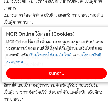
1.นายไชยวัฒน์ จุนถิระพงศ์ อธิบดีกรมการปกครอง เป็นผู้ตรวจ
ราชการ
2.นายนฤชา โฆษาศิวิไลซ์ อธิบดีกรมส่งเสริมการปกครองท้องถิ่น
เป็นผู้ตรวจราชการ
MGR Online ใช้คุกกี้ (Cookies)
MGR Online ใช้คุกกี้ เพื่อจัดการข้อมูลส่วนบุคคลเพื่อนำเสนอ
3.นายนิรัตน์ พงษ์สิทธิถาวร ผู้ว่าฯ เชียงใหม่ เป็นอธิบดีกรมการ
ประสบการณ์คอนเทนต์ที่ดีที่สุดให้กับผู้อ่านบนเว็บไซต์ และ
ปกครอง
แอพพลิเคชั่น
เงื่อนไขการใช้งานเว็บไซต์
และ
นโยบายสิทธิ
4. ร.ต.ท.ภพชนก ชลานุเคราะห์ ผู้ว่าฯเพชรบุรี เป็นอธิบดีกรมส่ง
ส่วนบุคคล
เสริมการปกครองท้องถิ่น
รับทราบ
ผู้สื่อข่าวรายงานว่า นายไชยวัฒน์ จุนถิระพงศ์ เติบโตในพื้นที่
อีสานใต้ เคยเป็น รองผู้ว่าราชการจังหวัดบุรีรัมย์ ก่อนขยับขึ้น
เป็นผู้ว่าราชการจังหวัดบุรีรัมย์ ต่อมาได้รับแต่งตั้งเป็น อธิบดีกรม
การปกครอง