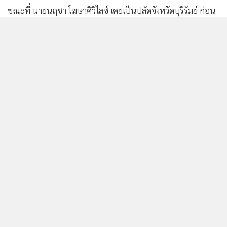
ขณะที่ นายนฤชา โฆษาศิวิไลซ์ เคยเป็นปลัดจังหวัดบุรีรัมย์ ก่อน
ถูกโยกเป็นรองผู้ว่าฯบึงกาฬ ขึ้นเป็นผู้ว่าฯบึงกาฬ และต่อมาเป็น
ผู้ว่าฯบุรีรัมย์ ก่อนได้รับตำแหน่งอธิบดีกรมส่งเสริมการปกครอง
ท้องถิ่น
มติครม.
ไชยวัฒน์ จุนถิระพงศ์
มหาดไทย
ภูมิใจไทย
6,687
ยอดนิยม
อ่านเพิ่มเติม