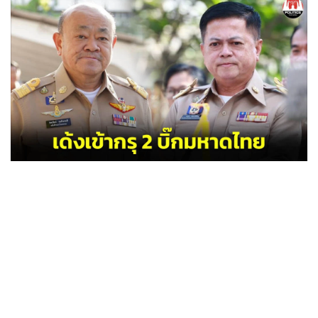
•
Good health & Well-being
•
Green Innovation & SD
•
Management & HR
•
MGR Live
•
Infographic
•
การเมือง
•
ท่องเที่ยว
•
กีฬา
•
ต่างประเทศ
•
Special Scoop
•
เศรษฐกิจ-ธุรกิจ
•
จีน
•
ชุมชน-คุณภาพชีวิต
•
อาชญากรรม
•
Motoring