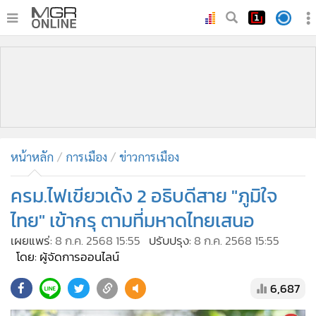
•
หน้าหลัก
•
ทันเหตุการณ์
•
ภาคใต้
•
ภูมิภาค
•
Online Section
หน้าหลัก
การเมือง
ข่าวการเมือง
•
บันเทิง
•
ผู้จัดการรายวัน
ครม.ไฟเขียวเด้ง 2 อธิบดีสาย "ภูมิใจ
•
คอลัมนิสต์
ไทย" เข้ากรุ ตามที่มหาดไทยเสนอ
•
ละคร
เผยแพร่:
8 ก.ค. 2568 15:55
ปรับปรุง:
8 ก.ค. 2568 15:55
•
CbizReview
โดย: ผู้จัดการออนไลน์
•
Cyber BIZ
6,687
•
ผู้จัดกวน