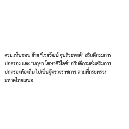
•
เกม
•
วิทยาศาสตร์
•
SMEs
•
หุ้น
•
อินโดจีน
•
กองทุนรวม
ครม.เห็นชอบ ย้าย "ไชยวัฒน์ จุนถิระพงศ์" อธิบดีกรมการ
•
Celeb Online
ปกครอง และ "นฤชา โฆษาศิวิไลซ์" อธิบดีกรมส่งเสริมการ
•
Factcheck
ปกครองท้องถิ่น ไปเป็นผู้ตรวจราชการ ตามที่กระทรวง
•
ญี่ปุ่น
มหาดไทยเสนอ
•
News1
•
Gotomanager