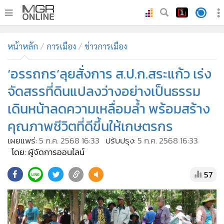
•
หน้าหลัก
หน้าหลัก
การเมือง
ข่าวการเมือง
•
ทันเหตุการณ์
•
‘อรรถกร’ลุยสั่งการ ส.ป.ก.สระแก้ว เร่ง
ภาคใต้
•
ภูมิภาค
จัดสรรที่ดินแปลงว่างอย่างเป็นธรรม
•
Online Section
เดินหน้าลดความเหลื่อมล้ำ พร้อมสร้าง
•
บันเทิง
คุณภาพชีวิตที่ดีขึ้นให้เกษตรกร
•
ผู้จัดการรายวัน
เผยแพร่:
5 ก.ค. 2568 16:33
ปรับปรุง:
5 ก.ค. 2568 16:33
•
คอลัมนิสต์
โดย: ผู้จัดการออนไลน์
•
ละคร
57
•
CbizReview
•
Cyber BIZ
•
ผู้จัดกวน