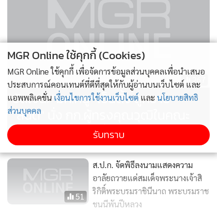
MGR Online ใช้คุกกี้ (Cookies)
MGR Online ใช้คุกกี้ เพื่อจัดการข้อมูลส่วนบุคคลเพื่อนำเสนอ
267
ประสบการณ์คอนเทนต์ที่ดีที่สุดให้กับผู้อ่านบนเว็บไซต์ และ
ชัดเจน! "มท.หนู" เซ็นตั้ง ลูกชาย
แอพพลิเคชั่น
เงื่อนไขการใช้งานเว็บไซต์
และ
นโยบายสิทธิ
ส่วนบุคคล
"สันติ" นั่ง กก.ผู้ทรงคุณวุฒิในคณะ
กรรมการจัดสรรที่ดินกลาง
รับทราบ
ส.ป.ก. จัดพิธีลงนามแสดงความ
อาลัยถวายแด่สมเด็จพระนางเจ้าสิ
ริกิติ์พระบรมราชินีนาถ พระบรมราช
51
ชนนีพันปีหลวง