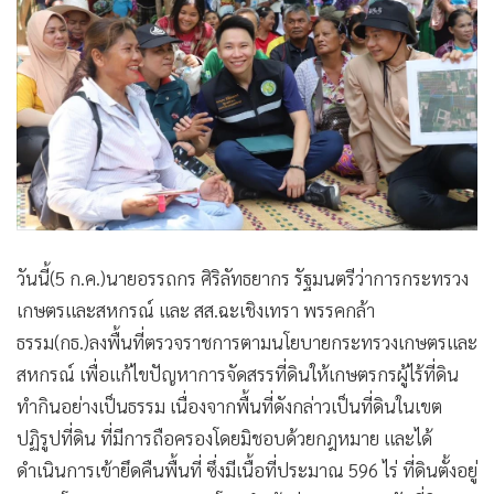
•
Good health & Well-being
•
Green Innovation & SD
•
Management & HR
•
MGR Live
•
Infographic
•
การเมือง
•
ท่องเที่ยว
•
กีฬา
•
ต่างประเทศ
วันนี้(5 ก.ค.)นายอรรถกร ศิริลัทธยากร รัฐมนตรีว่าการกระทรวง
•
Special Scoop
เกษตรและสหกรณ์ และ สส.ฉะเชิงเทรา พรรคกล้า
ธรรม(กธ.)ลงพื้นที่ตรวจราชการตามนโยบายกระทรวงเกษตรและ
•
เศรษฐกิจ-ธุรกิจ
สหกรณ์ เพื่อแก้ไขปัญหาการจัดสรรที่ดินให้เกษตรกรผู้ไร้ที่ดิน
•
จีน
ทำกินอย่างเป็นธรรม เนื่องจากพื้นที่ดังกล่าวเป็นที่ดินในเขต
•
ชุมชน-คุณภาพชีวิต
ปฏิรูปที่ดิน ที่มีการถือครองโดยมิชอบด้วยกฎหมาย และได้
•
อาชญากรรม
ดำเนินการเข้ายึดคืนพื้นที่ ซึ่งมีเนื้อที่ประมาณ 596 ไร่ ที่ดินตั้งอยู่
•
Motoring