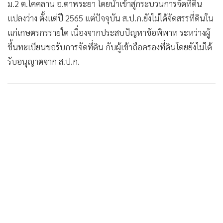
ม.2 ต.โคคลาน อ.ตาพระยา โดยนำเข้าสู่กระบวนการจัดที่ดิน
•
เกม
แปลงว่าง ตั้งแต่ปี 2565 แต่ปัจจุบัน ส.ป.ก.ยังไม่ได้จัดสรรที่ดินใน
•
วิทยาศาสตร์
แก่เกษตรกรรายใด เนื่องจากประสบปัญหาข้อพิพาท ระหว่างผู้
•
SMEs
ขึ้นทะเบียนขอรับการจัดที่ดิน กับผู้เข้าถือครองที่ดินโดยยังไม่ได้
•
หุ้น
รับอนุญาตจาก ส.ป.ก.
•
อินโดจีน
•
กองทุนรวม
•
Celeb Online
•
Factcheck
•
ญี่ปุ่น
•
News1
•
Gotomanager