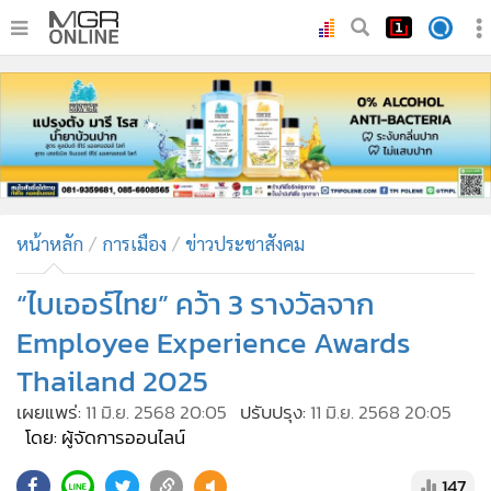
•
หน้าหลัก
•
ทันเหตุการณ์
•
ภาคใต้
•
ภูมิภาค
•
Online Section
หน้าหลัก
การเมือง
ข่าวประชาสังคม
•
บันเทิง
•
ผู้จัดการรายวัน
“ไบเออร์ไทย” คว้า 3 รางวัลจาก
•
คอลัมนิสต์
Employee Experience Awards
•
ละคร
Thailand 2025
•
CbizReview
เผยแพร่:
11 มิ.ย. 2568 20:05
ปรับปรุง:
11 มิ.ย. 2568 20:05
•
Cyber BIZ
โดย: ผู้จัดการออนไลน์
•
ผู้จัดกวน
147