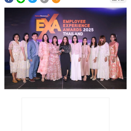
•
Good health & Well-being
•
Green Innovation & SD
•
Management & HR
•
MGR Live
•
Infographic
•
การเมือง
•
ท่องเที่ยว
•
กีฬา
•
ต่างประเทศ
•
Special Scoop
•
เศรษฐกิจ-ธุรกิจ
•
จีน
•
ชุมชน-คุณภาพชีวิต
•
อาชญากรรม
•
Motoring