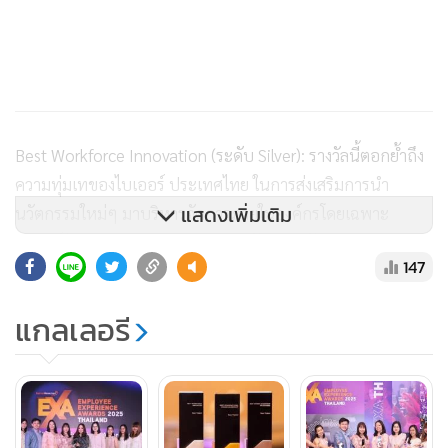
Best Workforce Innovation (ระดับ Silver): รางวัลนี้ตอกย้ำถึง
ความทุ่มเทของไบเออร์ ประเทศไทย ในการส่งเสริมการนำ
แสดงเพิ่มเติม
นวัตกรรมใหม่ๆ มาบริหารจัดการภายในองค์กรโดยเฉพาะ
กลยุทธ์ด้านการสรรหาบุคลากร การพัฒนาพนักงาน และความ
147
เป็นอยู่ที่ดีของพนักงาน รวมถึงการสนับสนุนให้พนักงานมีส่วน
ร่วมในการสรรสร้างนวัตกรรมใหม่ๆ สามารถปรับตัวกับการ
แกลเลอรี
เปลี่ยนแปลงที่เกิดขึ้นได้ และมีความยืดหยุ่นคล่องตัวมากขึ้น
พร้อมทั้งร่วมกันขับเคลื่อนพันธกิจของบริษัท คือ "ทุกคนมี
สุขภาพดี ไม่ขาดแคลนอาหาร"