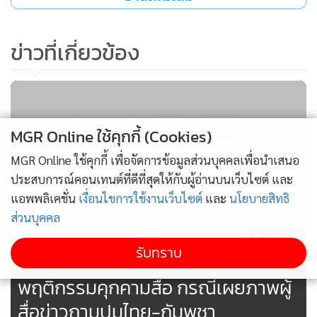
ข่าวที่เกี่ยวข้อง
MGR Online ใช้คุกกี้ (Cookies)
MGR Online ใช้คุกกี้ เพื่อจัดการข้อมูลส่วนบุคคลเพื่อนำเสนอ
ประสบการณ์คอนเทนต์ที่ดีที่สุดให้กับผู้อ่านบนเว็บไซต์ และ
แอพพลิเคชั่น
เงื่อนไขการใช้งานเว็บไซต์
และ
นโยบายสิทธิ
สมาคมนักข่าวฯ ขอแสดงความไม่สบายใจต่อเหตุการณ์ดังกล่าว
ส่วนบุคคล
และขอเรียกร้องให้ทุกฝ่ายที่เกี่ยวข้องตระหนักถึงผลกระทบของ
20,685
การกระทำที่อาจเป็นการคุกคามต่อเสรีภาพของสื่อมวลชน โดยมี
รับทราบ
สมาคมนักข่าวฯ จี้นายกฯ ยุติ
ข้อสังเกต ดังนี้
พฤติกรรมคุกคามสื่อ กรณีเผยภาพผู้
1. การบันทึกภาพสื่อมวลชนเฉพาะเจาะจงระหว่างการตั้งคำถาม
ต่อผู้บริหารประเทศ และการเผยแพร่ภาพดังกล่าวต่อสาธารณะ
สื่อข่าวถามปมไทย-กัมพูชา