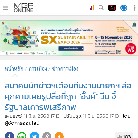
•
หน้าหลัก
•
ทันเหตุการณ์
•
ภาคใต้
•
ภูมิภาค
•
Online Section
หน้าหลัก
การเมือง
ข่าวการเมือง
•
บันเทิง
•
ผู้จัดการรายวัน
สมาคมนักข่าวฯเตือนทีมงานนายกฯ ส่อ
•
คอลัมนิสต์
คุกคามเผยรูปสื่อที่ถูก "อิ๊งค์" วีน จี้
•
ละคร
รัฐบาลเคารพเสรีภาพ
•
CbizReview
เผยแพร่:
11 มิ.ย. 2568 17:13
ปรับปรุง:
11 มิ.ย. 2568 17:13
โดย:
•
Cyber BIZ
ผู้จัดการออนไลน์
•
ผู้จัดกวน
103