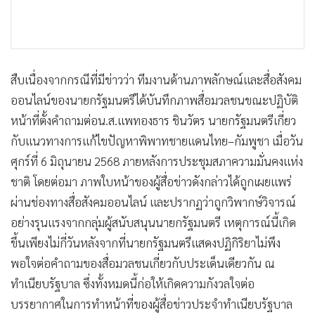
สืบเนื่องจากกรณีที่มีข่าวว่า ทีมงานด้านภาพลักษณ์และสื่อสังคม
ออนไลน์ของนายกรัฐมนตรีได้บันทึกภาพสื่อมวลชนขณะปฏิบัติ
หน้าที่ตั้งคำถามต่อน.ส.แพทองธาร ชินวัตร นายกรัฐมนตรีเกี่ยว
กับแนวทางการแก้ไขปัญหาพิพาทชายแดนไทย–กัมพูชา เมื่อวัน
ศุกร์ที่ 6 มิถุนายน 2568 ภายหลังการประชุมสภาความมั่นคงแห่ง
ชาติ โดยต่อมา ภาพใบหน้าของผู้สื่อข่าวดังกล่าวได้ถูกเผยแพร่
ผ่านช่องทางสื่อสังคมออนไลน์ และปรากฏว่าถูกวิพากษ์วิจารณ์
อย่างรุนแรงจากกลุ่มผู้สนับสนุนนายกรัฐมนตรี เหตุการณ์นี้เกิด
ขึ้นเพียงไม่กี่วันหลังจากที่นายกรัฐมนตรีแสดงปฏิกิริยาไม่พึง
พอใจต่อคำถามของสื่อมวลชนเกี่ยวกับประเด็นเดียวกัน ณ
ทำเนียบรัฐบาล ซึ่งทั้งหมดนี้ก่อให้เกิดความกังวลใจต่อ
บรรยากาศในการทำหน้าที่ของผู้สื่อข่าวประจำทำเนียบรัฐบาล