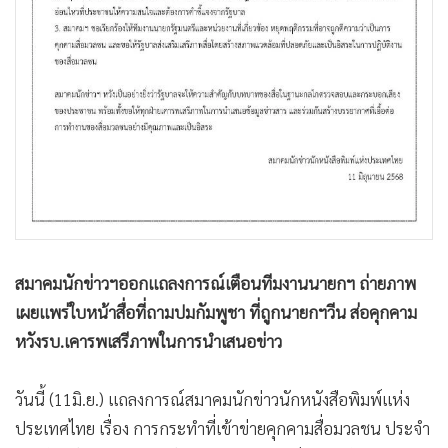
•
เกม
•
วิทยาศาสตร์
•
SMEs
•
หุ้น
•
อินโดจีน
•
กองทุนรวม
•
Celeb Online
•
Factcheck
•
ญี่ปุ่น
สมาคมนักข่าวฯออกแถลงการณ์เตือนทีมงานนายกฯ ถ่ายภาพ
•
News1
เผยแพร่ใบหน้าสื่อที่ถามปมกัมพูชา ที่ถูกนายกฯวีน ส่อคุกคาม
•
Gotomanager
หวังรบ.เคารพเสรีภาพในการนำเสนอข่าว
วันนี้ (11มิ.ย.) แถลงการณ์สมาคมนักข่าวนักหนังสือพิมพ์แห่ง
ประเทศไทย เรื่อง การกระทำที่เข้าข่ายคุกคามสื่อมวลชน ประจำ