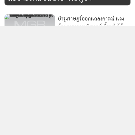
อาจถูกมองว่าเป็นการกดดันหรือข่มขู่ ซึ่งกระทบต่อบรรยากาศ
การทำงานของสื่อมวลชน และบั่นทอนหลักเสรีภาพในการนำ
บำรุงราษฎร์ออกแถลงการณ์ แจง
เสนอข่าวสารและการตั้งคำถามอันเป็นหัวใจของวิชาชีพใน
ข้อมูลบทความวิพากษ์ ชี้รายได้ผู้
ระบอบประชาธิปไตย
ป่วยตะวันออกกลางยังเติบโต หุ้นไม่
332
สะท้อนศักยภาพที่แท้จริง
2. พฤติกรรมดังกล่าวก่อให้เกิดบรรยากาศความหวาดกลัวในการ
ปฏิบัติหน้าที่ของสื่อ โดยเฉพาะในการสอบถามประเด็นอ่อนไหว
2 สมาคมนักข่าวไทย-กัมพูชา วอน
ที่ประชาชนให้ความสนใจและต้องการคำชี้แจงจากรัฐบาล
สื่องดเสนอข้อมูลเท็จปมปะทะ
แสดงเพิ่มเติม
ชายแดน
3. สมาคมฯ ขอเรียกร้องให้ทีมงานนายกรัฐมนตรีและหน่วยงานที่
985
เกี่ยวข้อง หยุดพฤติกรรมที่อาจถูกตีความว่าเป็นการคุกคาม
ข่าวในหมวดล่าสุด
TJA จัดพิธีมอบทุนการศึกษาบุตร-
สื่อมวลชน และขอให้รัฐบาลส่งเสริมเสรีภาพสื่อโดยสร้างสภาพ
ธิดาสมาชิก ประจำปี 2568 อบอุ่น
แวดล้อมที่ปลอดภัยและเป็นอิสระในการปฏิบัติงานของ
“กุลวลี” ชวนแก้ช้างป่าค้างคา ชู 3 แนวทางเซฟคน-ช้าง
ตอกย้ำความมุ่งมั่นส่งเสริมอนาคต
สื่อมวลชน
52
1
ดัน “ภัยสัตว์ป่า” ภัยพิบัติแก้เยียวยาช้า จ่อถกกรมอุทยา
เยาวชน
นฯ
สมาคมนักข่าวฯ หวังเป็นอย่างยิ่งว่ารัฐบาลจะให้ความสำคัญกับ
2
บทบาทของสื่อในฐานะกลไกตรวจสอบและกระบอกเสียงของ