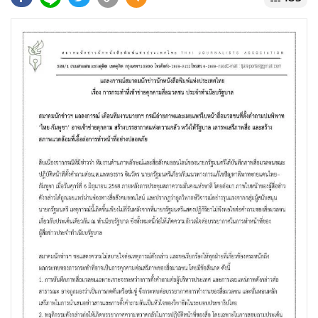
•
Good health & Well-being
•
Green Innovation & SD
•
Management & HR
•
MGR Live
•
Infographic
•
การเมือง
•
ท่องเที่ยว
•
กีฬา
•
ต่างประเทศ
•
Special Scoop
•
เศรษฐกิจ-ธุรกิจ
•
จีน
•
ชุมชน-คุณภาพชีวิต
•
อาชญากรรม
•
Motoring