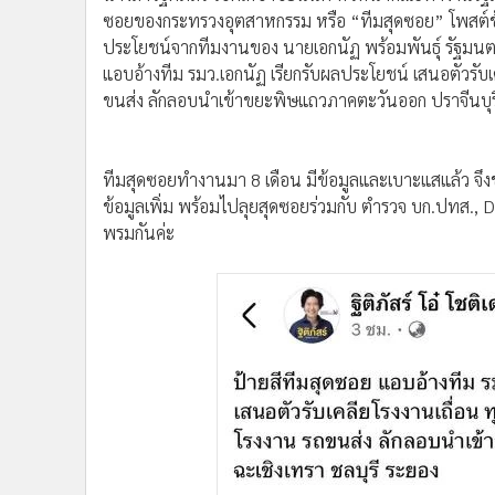
•
อินโดจีน
ซอยของกระทรวงอุตสาหกรรม หรือ “ทีมสุดซอย” โพสต์ข้อคว
ประโยชน์จากทีมงานของ นายเอกนัฏ พร้อมพันธุ์ รัฐมนต
•
กองทุนรวม
แอบอ้างทีม รมว.เอกนัฏ เรียกรับผลประโยชน์ เสนอตัวรับเค
•
Celeb Online
ขนส่ง ลักลอบนำเข้าขยะพิษแถวภาคตะวันออก ปราจีนบุรี 
•
Factcheck
•
ญี่ปุ่น
•
News1
ทีมสุดซอยทำงานมา 8 เดือน มีข้อมูลและเบาะแสแล้ว จึ
•
Gotomanager
ข้อมูลเพิ่ม พร้อมไปลุยสุดซอยร่วมกับ ตำรวจ บก.ปทส., D
พรมกันค่ะ