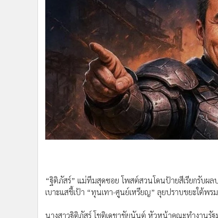
•
Management & HR
•
MGR Live
•
Infographic
•
การเมือง
•
ท่องเที่ยว
•
กีฬา
•
ต่างประเทศ
•
Special Scoop
•
เศรษฐกิจ-ธุรกิจ
•
จีน
•
ชุมชน-คุณภาพชีวิต
•
อาชญากรรม
•
Motoring
•
เกม
“ฐิติภัสร์” แม่ทีมสุดซอย โพสต์สวนโดนป้ายสีเรียกรับผ
•
วิทยาศาสตร์
เบาะแสชี้เป้า “ทุนเทา-ศูนย์เหรียญ” ลุยปราบขยะใต้พรม
•
SMEs
•
หุ้น
นางสาวฐิติภัสร์ โชติเดชาชัยนันต์ หัวหน้าคณะทำงานรั