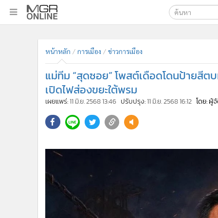
เลือกเครื่องมือท
•
หน้าหลัก
ค้นหา
•
ทันเหตุการณ์
หน้าหลัก
การเมือง
ข่าวการเมือง
Google
•
ภาคใต้
แม่ทีม “สุดซอย” โพสต์เดือดโดนป้ายสีตบ
•
ภูมิภาค
MGR Onl
เปิดไฟส่องขยะใต้พรม
•
Online Section
ค้นหาขั
เผยแพร่:
11 มิ.ย. 2568 13:46
ปรับปรุง:
11 มิ.ย. 2568 16:12
โดย: ผู้
•
บันเทิง
•
ผู้จัดการรายวัน
•
คอลัมนิสต์
•
ละคร
•
CbizReview
•
Cyber BIZ
•
ผู้จัดกวน
•
Good health & Well-being
•
Green Innovation & SD