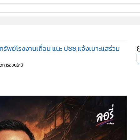
ี่ใช้
ทรัพย์โรงงานเถื่อน แนะ ปชช.แจ้งเบาะแสร่วม
ine
้นสูง
จัดการออนไลน์
184