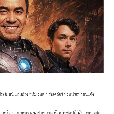
ลประโยชน์ แอบอ้าง “ทีม รมต.” รับเคลียร์ ชวนประชาชนแจ้ง
ฐมนตรีว่าการกระทรวงอุตสาหกรรม หัวหน้าชุดปฏิบัติการตรวจสุด