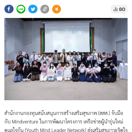
•
Good health & Well-being
80
•
Green Innovation & SD
•
Management & HR
•
MGR Live
•
Infographic
•
การเมือง
•
ท่องเที่ยว
•
กีฬา
•
ต่างประเทศ
•
Special Scoop
•
เศรษฐกิจ-ธุรกิจ
•
จีน
•
ชุมชน-คุณภาพชีวิต
สำนักงานกองทุนสนับสนุนการสร้างเสริมสุขภาพ (สสส.) จับมือ
•
อาชญากรรม
กับ Mindventure ในการพัฒนาโครงการ เครือข่ายผู้นำรุ่นใหม่
•
Motoring
ดูแลใจกัน (Youth Mind Leader Network) ส่งเสริมสุขภาวะจิตใจ