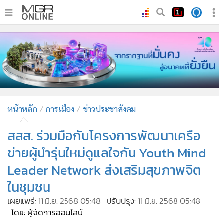
•
หน้าหลัก
•
ทันเหตุการณ์
•
ภาคใต้
•
ภูมิภาค
•
Online Section
หน้าหลัก
การเมือง
ข่าวประชาสังคม
•
บันเทิง
•
ผู้จัดการรายวัน
สสส. ร่วมมือกับโครงการพัฒนาเครือ
•
คอลัมนิสต์
ข่ายผู้นำรุ่นใหม่ดูแลใจกัน Youth Mind
•
ละคร
Leader Network ส่งเสริมสุขภาพจิต
•
CbizReview
ในชุมชน
•
Cyber BIZ
เผยแพร่:
11 มิ.ย. 2568 05:48
ปรับปรุง:
11 มิ.ย. 2568 05:48
•
ผู้จัดกวน
โดย: ผู้จัดการออนไลน์