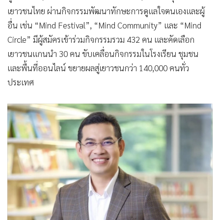
•
เกม
เยาวชนไทย ผ่านกิจกรรมพัฒนาทักษะการดูแลใจตนเองและผู้
•
วิทยาศาสตร์
อื่น เช่น “Mind Festival”, “Mind Community” และ “Mind
•
SMEs
Circle” มีผู้สมัครเข้าร่วมกิจกรรมรวม 432 คน และคัดเลือก
เยาวชนแกนนำ 30 คน ขับเคลื่อนกิจกรรมในโรงเรียน ชุมชน
•
หุ้น
และพื้นที่ออนไลน์ ขยายผลสู่เยาวชนกว่า 140,000 คนทั่ว
•
อินโดจีน
ประเทศ
•
กองทุนรวม
•
Celeb Online
•
Factcheck
•
ญี่ปุ่น
•
News1
•
Gotomanager