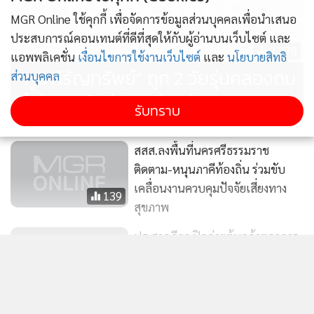
MGR Online ใช้คุกกี้ เพื่อจัดการข้อมูลส่วนบุคคลเพื่อนำเสนอ
ประสบการณ์คอนเทนต์ที่ดีที่สุดให้กับผู้อ่านบนเว็บไซต์ และ
2,278
แอพพลิเคชั่น
เงื่อนไขการใช้งานเว็บไซต์
และ
นโยบายสิทธิ
“ทูน หิรัญทรัพย์” ถูก 2 วัยรุ่นคลองถม
ส่วนบุคคล
ทำร้าย หลังมีปากเสียงกัน
รับทราบ
ชนากานต์ ขจรเสรี หัวหน้าโครงการ โครงการพัฒนาเครือข่าย
สสส.ลงพื้นที่นครศรีธรรมราช
ผู้นำรุ่นใหม่ดูแลใจกัน (Youth Mind Leader Network) กล่าวว่า
ติดตาม-หนุนภาคีท้องถิ่น ร่วมขับ
โครงการ Youth Mind Leader Network มีจุดมุ่งหมายเพื่อ ส่ง
เคลื่อนงานควบคุมปัจจัยเสี่ยงทาง
เสริมสุขภาวะจิตใจของเยาวชนไทย โดยเริ่มต้นจากการวิจัยซึ่งพบ
139
สุขภาพ
ว่า ความเครียดมีความสัมพันธ์กับระดับสุขภาวะ ยิ่งเครียดมาก
สุขภาวะยิ่งลดลง และในทางกลับกัน หากสามารถลดความเครียด
ปธ.ศาลฎีกา ปิดค่ายต้นกล้าตุลาการ
ได้ สุขภาวะก็จะดีขึ้น และนำไปสู่การออกแบบกิจกรรมเพื่อสร้าง
รุ่นที่ 13 ยินดีเยาวชนได้ความรู้
ทักษะการดูแลใจตนเองและผู้อื่น ให้กับเยาวชน ปัจจุบันโครงการ
กฎหมาย กระบวนการศาลและเส้น
แสดงเพิ่มเติม
80
จัดอบรม “Mind Leader” แล้ว 2 รุ่น รวมเยาวชนรุ่นละ 30 คน
ทางอาชีพ
อายุระหว่าง 15–25 ปี โครงการยังมีบทบาทในการ ประเมินเบื้อง