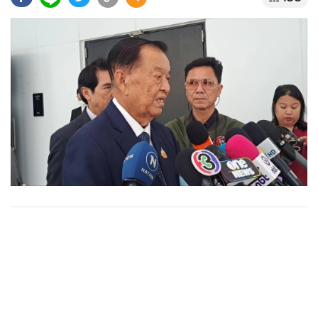
•
Good health & Well-being
•
Green Innovation & SD
•
Management & HR
•
MGR Live
•
Infographic
•
การเมือง
•
ท่องเที่ยว
•
กีฬา
•
ต่างประเทศ
•
Special Scoop
•
เศรษฐกิจ-ธุรกิจ
•
จีน
•
ชุมชน-คุณภาพชีวิต
•
อาชญากรรม
•
Motoring