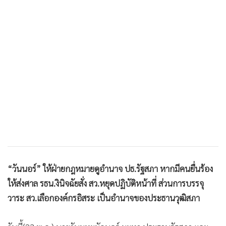
•
เกม
•
วิทยาศาสตร์
•
SMEs
•
หุ้น
•
อินโดจีน
•
กองทุนรวม
•
Celeb Online
•
Factcheck
•
ญี่ปุ่น
•
News1
•
Gotomanager
“วันนอร์” ให้ฝ่ายกฎหมายดูอำนาจ ปธ.รัฐสภา หากมีคนยื่นร้อง
ให้ส่งศาล รธน.งินิจฉัยสั่ง สว.หยุดปฏิบัติหน้าที่ ส่วนการบรรจุ
วาระ สว.เลือกองค์กรอิสระ เป็นอำนาจของประธานวุฒิสภา