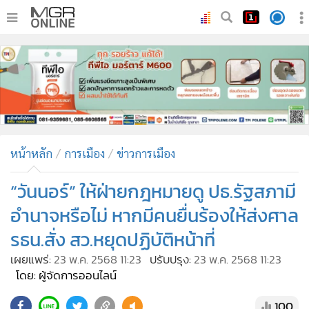
•
หน้าหลัก
•
ทันเหตุการณ์
•
ภาคใต้
•
ภูมิภาค
•
Online Section
หน้าหลัก
การเมือง
ข่าวการเมือง
•
บันเทิง
•
ผู้จัดการรายวัน
“วันนอร์” ให้ฝ่ายกฎหมายดู ปธ.รัฐสภามี
•
คอลัมนิสต์
อำนาจหรือไม่ หากมีคนยื่นร้องให้ส่งศาล
•
ละคร
รธน.สั่ง สว.หยุดปฏิบัติหน้าที่
•
CbizReview
เผยแพร่:
23 พ.ค. 2568 11:23
ปรับปรุง:
23 พ.ค. 2568 11:23
•
Cyber BIZ
โดย: ผู้จัดการออนไลน์
•
ผู้จัดกวน
100