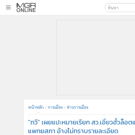
เลือกเครื่องมือท
•
หน้าหลัก
ค้นหา
•
ทันเหตุการณ์
Google
•
ภาคใต้
•
ภูมิภาค
MGR Onl
•
Online Section
ค้นหาขั
•
บันเทิง
•
ผู้จัดการรายวัน
•
คอลัมนิสต์
•
ละคร
•
CbizReview
•
Cyber BIZ
หน้าหลัก
การเมือง
ข่าวการเมือง
•
ผู้จัดกวน
"ทวี" เผยแปะหมายเรียก สว.เอี่ยวฮั้วล็
•
Good health & Well-being
•
Green Innovation & SD
แพทยสภา อ้างไม่ทราบรายละเอียด