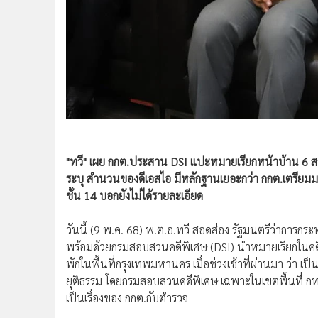
•
อินโดจีน
•
กองทุนรวม
•
Celeb Online
•
Factcheck
•
ญี่ปุ่น
•
News1
"ทวี" เผย กกต.ประสาน DSI แปะหมายเรียกหน้าบ้าน 6 สว. ค
•
Gotomanager
ระบุ สำนวนของดีเอสไอ มีหลักฐานเยอะกว่า กกต.เตรี
ชั้น 14 บอกยังไม่ได้รายละเอียด
วันนี้ (9 พ.ค. 68) พ.ต.อ.ทวี สอดส่อง รัฐมนตรีว่าการกระ
พร้อมด้วยกรมสอบสวนคดีพิเศษ (DSI) นำหมายเรียกในคดีฮั
พักในพื้นที่กรุงเทพมหานคร เมื่อช่วงเช้าที่ผ่านมา ว่า 
ยุติธรรม โดยกรมสอบสวนคดีพิเศษ เฉพาะในเขตพื้นที่ กทม.
เป็นเรื่องของ กกต.กับตำรวจ