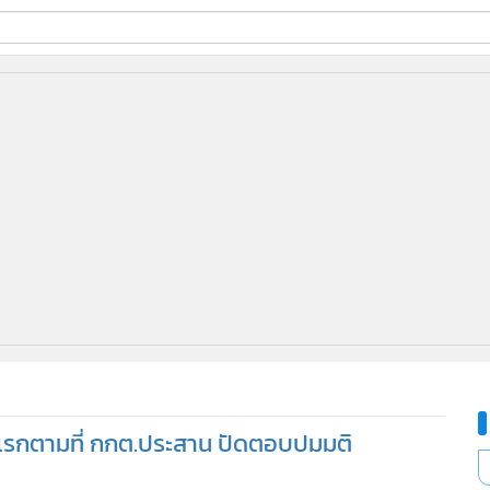
ี่ใช้
ine
้นสูง
อตแรกตามที่ กกต.ประสาน ปัดตอบปมมติ