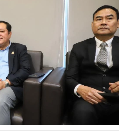
นจะมีใครเกี่ยวข้องบ้าง ขอให้เป็นเรื่องของพนักงานสอบสวน
ทษแพทย์ 3 ราย กรณีการรักษาตัว ชั้น 14 โรงพยาบาลตำรวจของ นาย
ริยธรรมแห่งวิชาชีพเวชกรรมหรือไม่ พ.ต.อ.ทวี ตอบคำถามสั้นๆ
นที