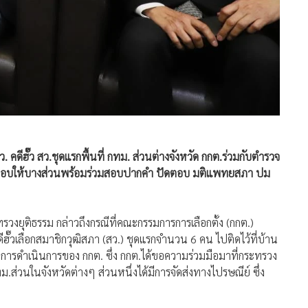
ดีฮั๊ว สว.ชุดแรกพื้นที่ กทม. ส่วนต่างจังหวัด กกต.ร่วมกับตำรวจ
ยมมอบให้บางส่วนพร้อมร่วมสอบปากคำ ปัดตอบ มติแพทยสภา ปม
ทรวงยุติธรรม กล่าวถึงกรณีที่คณะกรรมการการเลือกตั้ง (กกต.)
๊วเลือกสมาชิกวุฒิสภา (สว.) ชุดแรกจำนวน 6 คน ไปติดไว้ที่บ้าน
เป็นการดำเนินการของ กกต. ซึ่ง กกต.ได้ขอความร่วมมือมาที่กระทรวง
ส่วนในจังหวัดต่างๆ ส่วนหนึ่งได้มีการจัดส่งทางไปรษณีย์ ซึ่ง