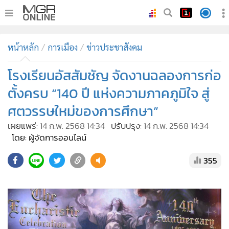
•
หน้าหลัก
หน้าหลัก
การเมือง
ข่าวประชาสังคม
•
ทันเหตุการณ์
•
โรงเรียนอัสสัมชัญ จัดงานฉลองการก่อ
ภาคใต้
•
ภูมิภาค
ตั้งครบ “140 ปี แห่งความภาคภูมิใจ สู่
•
Online Section
ศตวรรษใหม่ของการศึกษา”
•
บันเทิง
เผยแพร่:
14 ก.พ. 2568 14:34
ปรับปรุง:
14 ก.พ. 2568 14:34
•
ผู้จัดการรายวัน
โดย: ผู้จัดการออนไลน์
•
คอลัมนิสต์
355
•
ละคร
•
CbizReview
•
Cyber BIZ
•
ผู้จัดกวน