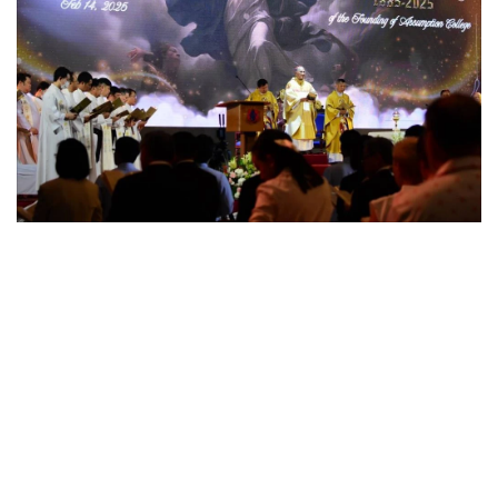
•
Good health & Well-being
•
Green Innovation & SD
•
Management & HR
•
MGR Live
•
Infographic
•
การเมือง
•
ท่องเที่ยว
•
กีฬา
•
ต่างประเทศ
•
Special Scoop
•
เศรษฐกิจ-ธุรกิจ
•
จีน
•
ชุมชน-คุณภาพชีวิต
•
อาชญากรรม
•
Motoring