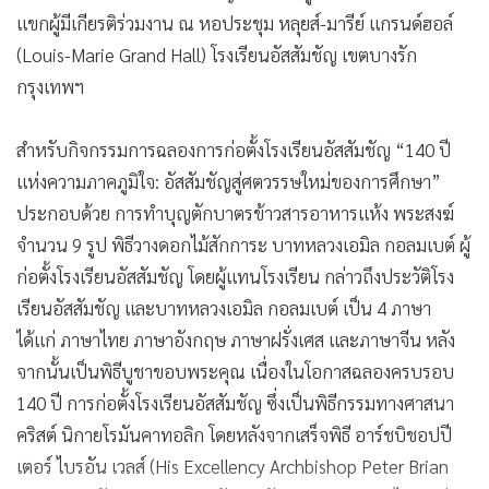
(Louis-Marie Grand Hall) โรงเรียนอัสสัมชัญ เขตบางรัก
กรุงเทพฯ
สำหรับกิจกรรมการฉลองการก่อตั้งโรงเรียนอัสสัมชัญ “140 ปี
แห่งความภาคภูมิใจ: อัสสัมชัญสู่ศตวรรษใหม่ของการศึกษา”
ประกอบด้วย การทำบุญตักบาตรข้าวสารอาหารแห้ง พระสงฆ์
จำนวน 9 รูป พิธีวางดอกไม้สักการะ บาทหลวงเอมิล กอลมเบต์ ผู้
ก่อตั้งโรงเรียนอัสสัมชัญ โดยผู้แทนโรงเรียน กล่าวถึงประวัติโรง
เรียนอัสสัมชัญ และบาทหลวงเอมิล กอลมเบต์ เป็น 4 ภาษา
ได้แก่ ภาษาไทย ภาษาอังกฤษ ภาษาฝรั่งเศส และภาษาจีน หลัง
จากนั้นเป็นพิธีบูชาขอบพระคุณ เนื่องในโอกาสฉลองครบรอบ
140 ปี การก่อตั้งโรงเรียนอัสสัมชัญ ซึ่งเป็นพิธีกรรมทางศาสนา
คริสต์ นิกายโรมันคาทอลิก โดยหลังจากเสร็จพิธี อาร์ชบิชอปปี
เตอร์ ไบรอัน เวลส์ (His Excellency Archbishop Peter Brian
Wells) เอกอัครสมณทูตนครรัฐวาติกันประจำประเทศไทย กล่าว