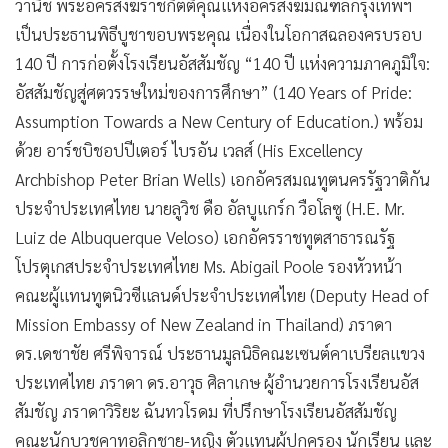
เป็นประธานพิธีบูชาขอบพระคุณ เนื่องในโอกาสฉลองครบรอบ
140 ปี การก่อตั้งโรงเรียนอัสสัมชัญ “140 ปี แห่งความภาคภูมิใจ:
อัสสัมชัญสู่ศตวรรษใหม่ของการศึกษา” (140 Years of Pride:
Assumption Towards a New Century of Education.) พร้อม
ด้วย อาร์ชบิชอปปีเตอร์ ไบรอัน เวลส์ (His Excellency
Archbishop Peter Brian Wells) เอกอัครสมณทูตนครรัฐวาติกัน
ประจำประเทศไทย นายลูวิช ดือ อัลบูแกร์ก วือโลซู (H.E. Mr.
Luiz de Albuquerque Veloso) เอกอัครราชทูตสาธารณรัฐ
โปรตุเกสประจำประเทศไทย Ms. Abigail Poole รองหัวหน้า
คณะผู้แทนทูตนิวซีแลนด์ประจำประเทศไทย (Deputy Head of
Mission Embassy of New Zealand in Thailand) ภราดา
ดร.เดชาชัย ศรีพิจารณ์ ประธานมูลนิธิคณะเซนต์คาเบรียลแขวง
ประเทศไทย ภราดา ดร.อาวุธ ศิลาเกษ ผู้อำนวยการโรงเรียนอัส
สัมชัญ ภราดาวิริยะ ฉันทวโรดม ที่ปรึกษาโรงเรียนอัสสัมชัญ
คณะนักบวชคาทอลิกชาย-หญิง ตัวแทนผู้ปกครอง นักเรียน และ
แขกผู้มีเกียรติร่วมงาน ณ หอประชุม หลุยส์-มารีย์ แกรนด์ฮอล์