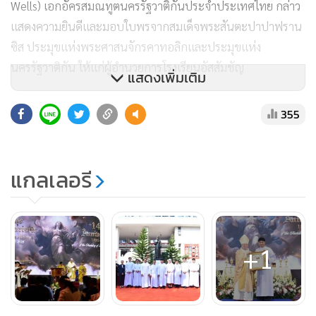
แสดงความยินดีและมอบใบพรจากสมเด็จพระสันตะปาปาฟราน
ซิส ประมุขแห่งพระศาสนจักรคาทอลิกและประมุขแห่ง
นครรัฐวาติกัน ให้แก่ผู้อำนวยการโรงเรียนอัสสัมชัญ
แสดงเพิ่มเติม
355
โรงเรียนอัสสัมชัญ เป็นโรงเรียนคาทอลิกแห่งแรกในประเทศไทย
และเป็นโรงเรียนแรกในเครือมูลนิธิคณะเซนต์คาเบรียลแห่ง
แกลเลอรี
ประเทศไทย เปิดทำการสอนอย่างเป็นทางการ เมื่อวันที่ 16
กุมภาพันธ์ พ.ศ. 2428 (ค.ศ. 1885) โดยใช้ชื่อว่า “โรงเรียนอาซม
ซานกอเล็ศ (COLLEGE DE L’ASSOMPTION)” โดยมี
+1
บาทหลวงเอมิล กอลมเบต์ เจ้าอาวาสวัดสวนท่าน (อาสนวิหา
รอัสสัมชัญในปัจจุบัน) เป็นผู้ก่อตั้งโรงเรียน ได้เพียรพยายามให้
ความรู้และการศึกษาแก่เด็กชายไทยในเขตบางรักที่กำพร้า
ยากจน และด้อยโอกาสโดยหวังจะให้เด็กเหล่านั้นมีวิชาความรู้
ยอดนิยม
ติดตัว และมีคุณภาพชีวิตที่ดีในสังคม จากบ้านไม้หลังเล็ก ๆ ซึ่งใช้
เป็นที่เรียนชั่วคราว และมีนักเรียนจำนวน 12 คน ต่อมาในปี พ.ศ.