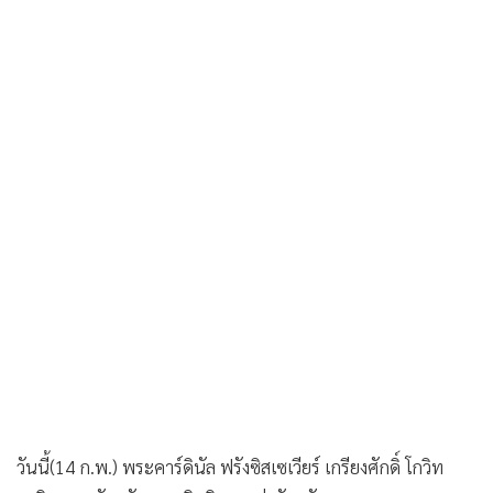
•
เกม
•
วิทยาศาสตร์
•
SMEs
•
หุ้น
•
อินโดจีน
•
กองทุนรวม
•
Celeb Online
•
Factcheck
•
ญี่ปุ่น
•
News1
•
Gotomanager
วันนี้(14 ก.พ.) พระคาร์ดินัล ฟรังซิสเซเวียร์ เกรียงศักดิ์ โกวิท
วานิช พระอัครสังฆราชกิตติคุณแห่งอัครสังฆมณฑลกรุงเทพฯ