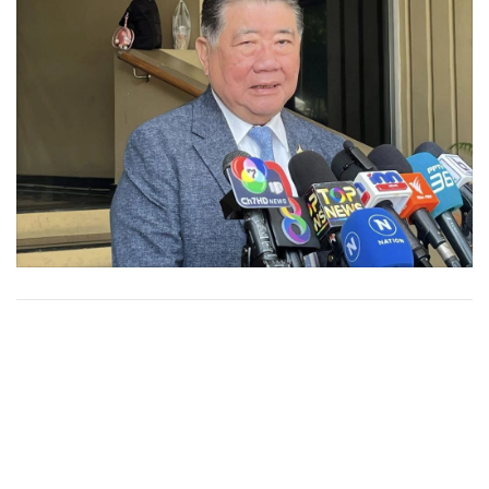
•
Good health & Well-being
•
Green Innovation & SD
•
Management & HR
•
MGR Live
•
Infographic
•
การเมือง
•
ท่องเที่ยว
•
กีฬา
•
ต่างประเทศ
•
Special Scoop
•
เศรษฐกิจ-ธุรกิจ
•
จีน
•
ชุมชน-คุณภาพชีวิต
•
อาชญากรรม
•
Motoring