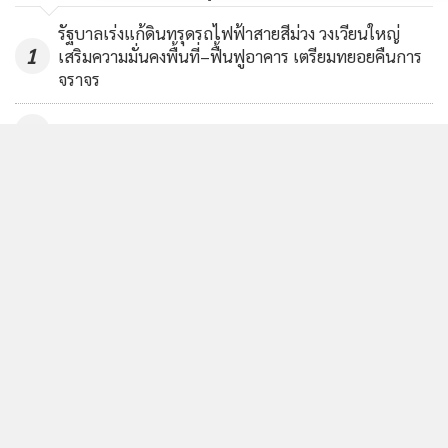
รัฐบาลเร่งแก้ดินทรุดรถไฟฟ้าสายสีม่วง วงเวียนใหญ่
1
เสริมความมั่นคงพื้นที่–ฟื้นฟูอาคาร เตรียมทยอยคืนการ
จราจร
2
"ยศชนัน" ร่วมพิธีรดน้ำศพ "ครูทิวาพร" เหยื่อเหตุสลด
3
รร.เทพศิรินทร์ นนทบุรี พร้อมให้กำลังใจครอบครัวผู้เสีย
ชีวิต
นายกฯ สั่งเข้ม ไม่ใช่ จนท.พกปืนออกนอกบ้านโทษหนัก
4
ปืนถูกขโมยไปก่อเหตุเจ้าของผิดร่วม ปัดข้อเสนอให้ครู
พกปืน
ข่าวอื่นในหมวด