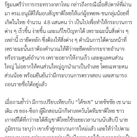
รัฐมนตรีว่าการกระทรวงกลาโหม กล่าวถึงกรณีเมื่อสัปดาห์ที่ผ่าน
มา ครม.อนุมัติให้มอบสัญชาติไทยให้แก่ผู้อพยพ-ชนกลุ่มน้อยที่
เกิดในไทย จำนวน 4.8 แสนคน ว่า เป็นไปเพื่อทำให้กระบวนการ
ต่าง ๆ เร็วขึ้น ง่ายขึ้น และแก้ไขปัญหาได้ เพราะฉะนั้นสิ่งต่าง ๆ
เหล่านี้ เรายึดหลัก ซึ่งต้องให้สิ่งต่าง ๆ ดำเนินการได้ตามหน้าที่
เพราะฉะนั้นเราต้องคำนวณให้ดีว่าจะยึดหลักกระจายอำนาจ
หรือรวมศูนย์อำนาจ เพราะอยากให้งานเร็ว และดูแลคนส่วน
ใหญ่ ไม่อยากให้คนส่วนใหญ่ถูกนำมาเป็นจำเลย โดยเฉพาะคน
ส่วนน้อย พร้อมยืนยันว่ามีกระบวนการตรวจสอบ และสามารถ
ถอนรายชื่อได้อยู่แล้ว
เมื่อถามย้ำว่า มีการเปรียบเทียบกับ “โค้ชเช” นายชัชชัย เช นาม
เดิม เช ยอง-ซ็อก ผู้ฝึกสอนนักกีฬาเทควันโดทีมชาติไทย ชาว
เกาหลีใต้ที่กว่าจะได้สัญชาติไทยใช้ระยะเวลานานนับสิบปี นาย
ภูมิธรรม ระบุว่า เขาเข้าสู่กระบวนการใหม่แล้ว และให้ว่าไปตาม