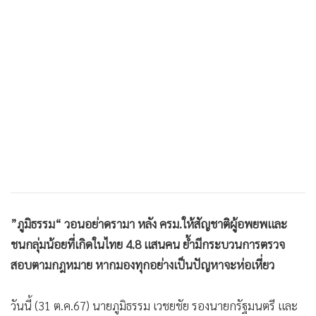
•
เกม
•
วิทยาศาสตร์
•
SMEs
•
หุ้น
•
อินโดจีน
•
กองทุนรวม
•
Celeb Online
•
Factcheck
•
ญี่ปุ่น
•
News1
”ภูมิธรรม“ วอนอย่าดรามา หลัง ครม.ให้สัญชาติผู้อพยพและ
•
Gotomanager
ชนกลุ่มน้อยที่เกิดในไทย 4.8 แสนคน ย้ำมีกระบวนการตรวจ
สอบตามกฎหมาย หากมองทุกอย่างเป็นปัญหาจะห่อเหี่ยว
วันนี้ (31 ต.ค.67) นายภูมิธรรม เวชยชัย รองนายกรัฐมนตรี และ