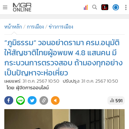
•
หน้าหลัก
หน้าหลัก
การเมือง
ข่าวการเมือง
•
ทันเหตุการณ์
•
”ภูมิธรรม“ วอนอย่าดรามา ครม.อนุมัติ
ภาคใต้
•
ภูมิภาค
ให้สัญชาติไทยผู้อพยพ 4.8 แสนคน มี
•
Online Section
กระบวนการตรวจสอบ ถ้ามองทุกอย่าง
•
บันเทิง
เป็นปัญหาจะห่อเหี่ยว
•
ผู้จัดการรายวัน
เผยแพร่:
31 ต.ค. 2567 10:50
ปรับปรุง:
31 ต.ค. 2567 10:50
•
คอลัมนิสต์
โดย: ผู้จัดการออนไลน์
•
ละคร
591
•
CbizReview
•
Cyber BIZ
•
ผู้จัดกวน