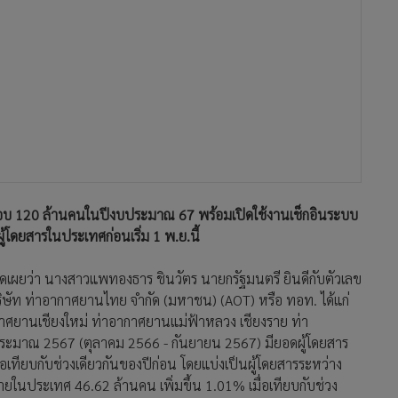
ิดเผยว่า นางสาวแพทองธาร ชินวัตร นายกรัฐมนตรี ยินดีกับตัวเลข
บริษัท ท่าอากาศยานไทย จำกัด (มหาชน) (AOT) หรือ ทอท. ได้แก่
ศยานเชียงใหม่ ท่าอากาศยานแม่ฟ้าหลวง เชียงราย ท่า
ระมาณ 2567 (ตุลาคม 2566 - กันยายน 2567) มียอดผู้โดยสาร
่อเทียบกับช่วงเดียวกันของปีก่อน โดยแบ่งเป็นผู้โดยสารระหว่าง
ยในประเทศ 46.62 ล้านคน เพิ่มขึ้น 1.01% เมื่อเทียบกับช่วง
้ง 6 แห่ง มีเที่ยวบินได้รับการจัดสรรเวลารวม 370,239 เที่ยว
22.1% และมีแนวโน้มว่าจำนวนผู้โดยสารรวมทั้งหมดเพิ่มขึ้น 23%
ระเทศไทย 5 อันดับแรก ได้แก่ จีน มาเลเซีย อินเดีย สิงคโปร์ และ
ภาพการให้บริการ เปิดระบบพิสูจน์อัตลักษณ์บุคคล (Automated
นโลยี Facial Recognition มาใช้ระบุตัวตนของผู้โดยสาร เพื่อ
ิว นำร่องให้ผู้โดยสารภายในประเทศได้ใช้ก่อนในวันที่ 1
งประเทศวันที่ 1 ธันวาคม 2567 แต่ทั้งนี้ ผู้โดยสารจำเป็นต้อง