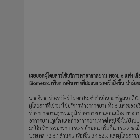
•
อินโดจีน
นายจิรายุ ห่วงทรัพย์ โฆษกประจำสำนักนายกรัฐมนตรี เป
•
กองทุนรวม
ผู้โดยสารที่เข้ามาใช้บริการท่าอากาศยานทั้ง 6 แห่งของ
•
Celeb Online
ท่าอากาศยานสุวรรณภูมิ ท่าอากาศยานดอนเมือง ท่าอากา
•
Factcheck
อากาศยานภูเก็ต และท่าอากาศยานหาดใหญ่ ซึ่งในปีงบป
•
ญี่ปุ่น
มาใช้บริการรวมกว่า 119.29 ล้านคน เพิ่มขึ้น 19.22% เมื
•
News1
ประเทศ 72.67 ล้านคน เพิ่มขึ้น 34.82% และผู้โดยสารภา
เดียวกันของปีก่อน
•
Gotomanager
ในขณะที่ตารางบินฤดูหนาว 2024/2025 ของท่าอากาศยานทั
บิน เพิ่มขึ้นจากฤดูหนาวในปีที่ผ่านมา (W2023/2024) 
โดยเส้นทางระหว่างประเทศที่มีผู้โดยสารเดินทางเข้ามาในป
ฮ่องกง
พร้อมกันนี้ ทอท. ยังขานรับนโยบายรัฐบาลเพิ่มประสิทธิ
Biometric Identification System: Biometric) ด้วยเทคโ
อำนวยความสะดวก สบาย รวดเร็ว และลดระยะเวลาในการรอค
พฤศจิกายน 2567 นี้ และเปิดใช้งานสำหรับผู้โดยสารระหว่า