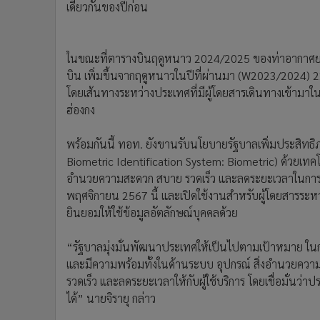
ยินยอมให้ใช้ข้อมูลอัตลักษณ์บุคคลด้วย
“รัฐบาลมุ่งมั่นพัฒนาประเทศให้เป็นไปตามเป้าหมาย ในก
และมีความพร้อมทั้งในด้านระบบ อุปกรณ์ สิ่งอำนวยความส
รวดเร็ว และลดระยะเวลาให้กับผู้ใช้บริการ โดยเชื่อมั่น
ได้” นายจิรายุ กล่าว
สนามบิน
ท่าอากาศยานไทย
ผู้โดยสาร
ข่าวในหมวดล่าสุด
รัฐบาลเร่งแก้ดินทรุดรถไฟฟ้าสายสีม่วง วงเวียนใหญ่ เสริ
1
ความมั่นคงพื้นที่–ฟื้นฟูอาคาร เตรียมทยอยคืนการจรา
"ยศชนัน" ร่วมพิธีรดน้ำศพ "ครูทิวาพร" เหยื่อเหตุสลด
3
รร.เทพศิรินทร์ นนทบุรี พร้อมให้กำลังใจครอบครัวผู้เสีย