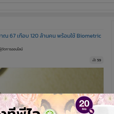
ี่ใช้
าณ 67 เกือบ 120 ล้านคน พร้อมใช้ Biometric
ine
ผู้จัดการออนไลน์
้นสูง
59