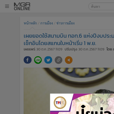
เลือกเครื่องมือท
•
หน้าหลัก
หน้าหลัก
การเมือง
ข่าวการเมือง
ค้นหา
•
ทันเหตุการณ์
Google
•
ภาคใต้
เผยยอดใช้สนามบิน ทอท.6 แห่งปีงบประม
•
ภูมิภาค
MGR Onl
เช็กอินโดยสแกนใบหน้าเริ่ม 1 พ.ย.
•
Online Section
เผยแพร่:
30 ต.ค. 2567 11:09
ปรับปรุง:
30 ต.ค. 2567 11:09
โดย: 
ค้นหาขั
•
บันเทิง
•
ผู้จัดการรายวัน
•
คอลัมนิสต์
•
ละคร
•
CbizReview
•
Cyber BIZ
•
ผู้จัดกวน
•
Good health & Well-being
•
Green Innovation & SD