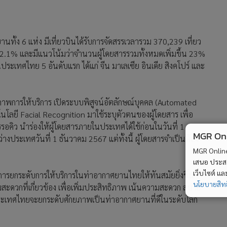
ารยกระดับการให้บริการในท่าอากาศยานไทยให้ทันสมัยยิ่งขึ้น
ะดวกที่เกี่ยวข้อง เพื่อเพิ่มประสิทธิภาพ เน้นความสะดวก สบาย
ว่าประเทศไทยจะยกระดับศักยภาพเป็นท่าอากาศยานที่ดีในระดับโลก
59
MGR Onli
MGR Online 
เสนอ ประสบก
เว็บไซต์ แ
ม
2
นโยบายสิทธ
จร
นายกฯ สั่งเข้ม ไม่ใช่ จนท.พกปืนออกนอกบ้านโทษหนัก
4
ปืนถูกขโมยไปก่อเหตุเจ้าของผิดร่วม ปัดข้อเสนอให้ครูพก