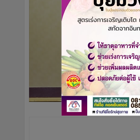
•
Management & HR
•
MGR Live
•
Infographic
•
การเมือง
•
ท่องเที่ยว
•
กีฬา
•
ต่างประเทศ
•
Special Scoop
•
เศรษฐกิจ-ธุรกิจ
•
จีน
•
ชุมชน-คุณภาพชีวิต
•
อาชญากรรม
•
Motoring
•
เกม
•
วิทยาศาสตร์
เผยยอดผู้โดยสารใช้บริการท่าอากาศยาน ทอท. 6 แห่ง เ
•
SMEs
Biometric เพื่อการเดินทางที่สะดวก รวดเร็วยิ่งขึ้น นำร่อง
•
หุ้น