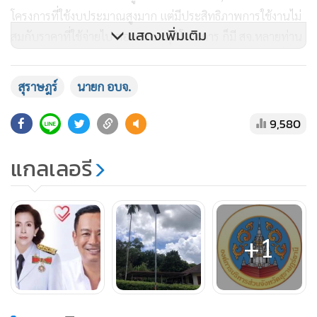
โครงการที่ใช้งบประมาณสูงมาก แต่มีประสิทธิภาพการใช้งานไม่
แสดงเพิ่มเติม
สมกับราคาที่ใช้จ่ายไป ตอนจะอนมุัติโครงการ ก็มี สจ.หลายท่าน
ทักท้วงถึงความเหมาะสม เพราะมีโครงการจำเป็นอีกหลายที่ต้อง
เร่งดำเนินการ เช่นการก่อสร้างโรงพยาบาลแห่งใหม่ที่ตำบลสมอ
สุราษฎร์
นายก อบจ.
ทอง อำเภอท่าชนะ ซึ่งในวันนี้ ผู้นำในพื้นที่ และชาวบ้าน ช่วยกัน
รวบรวมเงินเพื่อซื้อที่ดินบริจาคให้ อบจ.สุราษฎร์ฯ ใช้ในการ
9,580
ก่อสร้างแล้ว ทุกวันนี้พี่น้องประชาชนเวลาเจ็บไข้ ต้องเดินทางไป
รักษาไกลมาก โครงการอย่างนี้ไม่จำเป็นกว่าเหรอ
แกลเลอรี
ก่อนหน้านี้มีรายงานว่า คะแนนนิยมของ “กำนันพงษ์ศักดิ์” ที่
+1
ตกต่ำลงไปอย่างมาก เพราะหลากหลายโครงการที่ให้คำมั่น
สัญญาไว้ตอนหาเสียง อาทิ นโยบายหาเสียง “เบอร์ 6 6 นโยบาย
6 ยุทธศาสตร์” พร้อมผลักดันจังหวัดสุราษฎร์ธานีสู่เมืองอัจฉริยะ
(Surat Smart City) โครงการก่อสร้าง Sky walk ที่เขาสก อำเภอ