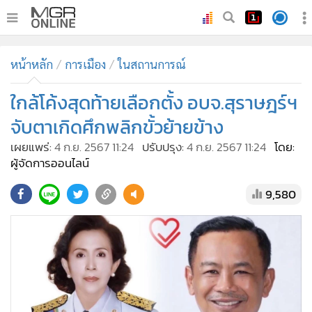
•
หน้าหลัก
หน้าหลัก
การเมือง
ในสถานการณ์
•
ทันเหตุการณ์
•
ใกล้โค้งสุดท้ายเลือกตั้ง อบจ.สุราษฎร์ฯ
ภาคใต้
•
ภูมิภาค
จับตาเกิดศึกพลิกขั้วย้ายข้าง
•
Online Section
เผยแพร่:
4 ก.ย. 2567 11:24
ปรับปรุง:
4 ก.ย. 2567 11:24
โดย:
•
บันเทิง
ผู้จัดการออนไลน์
•
ผู้จัดการรายวัน
9,580
•
คอลัมนิสต์
•
ละคร
•
CbizReview
•
Cyber BIZ
•
ผู้จัดกวน