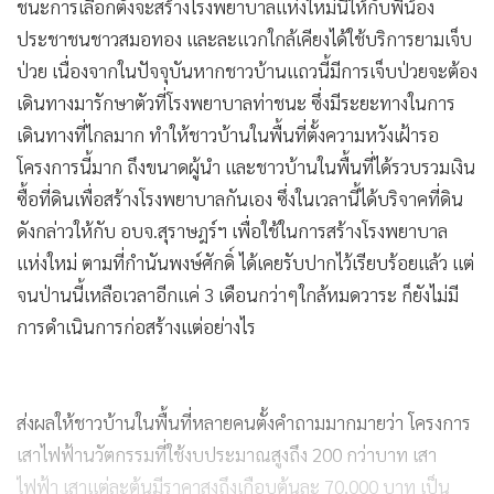
ชนะการเลือกตั้งจะสร้างโรงพยาบาลแห่งใหม่นี้ให้กับพี่น้อง
ประชาชนชาวสมอทอง และละแวกใกล้เคียงได้ใช้บริการยามเจ็บ
ป่วย เนื่องจากในปัจจุบันหากชาวบ้านแถวนี้มีการเจ็บป่วยจะต้อง
เดินทางมารักษาตัวที่โรงพยาบาลท่าชนะ ซึ่งมีระยะทางในการ
เดินทางที่ไกลมาก ทำให้ชาวบ้านในพื้นที่ตั้งความหวังเฝ้ารอ
โครงการนี้มาก ถึงขนาดผู้นำ และชาวบ้านในพื้นที่ได้รวบรวมเงิน
ซื้อที่ดินเพื่อสร้างโรงพยาบาลกันเอง ซึ่งในเวลานี้ได้บริจาคที่ดิน
ดังกล่าวให้กับ อบจ.สุราษฎร์ฯ เพื่อใช้ในการสร้างโรงพยาบาล
แห่งใหม่ ตามที่กำนันพงษ์ศักดิ์ ได้เคยรับปากไว้เรียบร้อยแล้ว แต่
จนป่านนี้เหลือเวลาอีกแค่ 3 เดือนกว่าๆใกล้หมดวาระ ก็ยังไม่มี
การดำเนินการก่อสร้างแต่อย่างไร
ส่งผลให้ชาวบ้านในพื้นที่หลายคนตั้งคำถามมากมายว่า โครงการ
เสาไฟฟ้านวัตกรรมที่ใช้งบประมาณสูงถึง 200 กว่าบาท เสา
ไฟฟ้า เสาแต่ละต้นมีราคาสูงถึงเกือบต้นละ 70,000 บาท เป็น