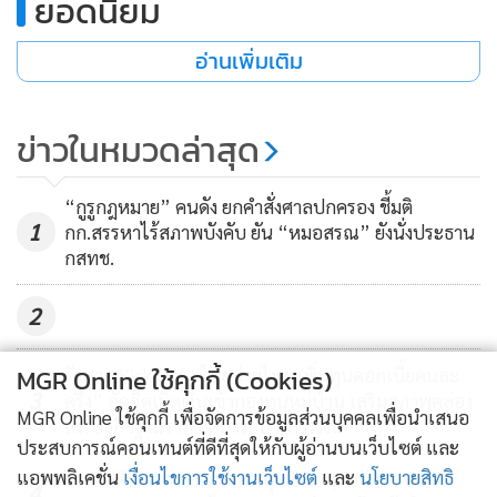
ยอดนิยม
พนม จังหวัดสุราษฎร์ธานี อีกทั้งมีเรื่องที่ชาวบ้านรวมตัวร้องเรียน
เรื่องการก่อสร้างสะพานแก้วที่เกาะลำพู ที่ใช้งบประมาณสูง
อ่านเพิ่มเติม
เกือบ 400 ล้านบาท
ข่าวในหมวดล่าสุด
ปฏิเสธไม่ได้ว่า เพราะสัญญาปากเปล่าเหล่านี้ คือสาเหตุที่ทำให้
คะแนนนิยมของ ‘กำนันพงษศักดิ์ จ่าแก้ว’ หล่นวูบไปเป็นอย่าง
มาก ทำให้เกิดการตีตัวออกห่างของบรรดา สจ. ผู้นำท้องที่ และ
“กูรูกฎหมาย” คนดัง ยกคำสั่งศาลปกครอง ชี้มติ
1
กก.สรรหาไร้สภาพบังคับ ยัน “หมอสรณ” ยังนั่งประธาน
ผู้นำท้องถิ่น พลิกขั้วย้ายข้างไปร่วมกับฐานการเมืองฝั่งตรงข้าม
กสทช.
เป็นจำนวนมาก เพราะพวกเขามองอนาคตอ่านขาดว่า ภาพจำ
ของการ “รักษาคำพูด” เป็นสิ่งที่นักการเมืองเมื่อพูดแล้วต้อง
2
ทำให้ได้ เพราะการไม่ทำตามคำพูด จะทำลายความน่าเชื่อถือ
และความศรัทธาของตัวผู้พูดเอง
MGR Online ใช้คุกกี้ (Cookies)
รัฐบาล Kick Off “ไทยช่วยไทย เพิ่มทุนดอกเบี้ยคนละ
3
ครึ่ง” อัดฉีดเม็ดเงินเข้ากองทุนหมู่บ้าน เสริมสภาพคล่อง
MGR Online ใช้คุกกี้ เพื่อจัดการข้อมูลส่วนบุคคลเพื่อนำเสนอ
เศรษฐกิจฐานราก ลดภาระทางการเงิน
ทั้งนี้ มีการประเมินว่า การเลือกตั้งนายก อบจ.สุราษฎร์ฯ ที่กำลัง
ประสบการณ์คอนเทนต์ที่ดีที่สุดให้กับผู้อ่านบนเว็บไซต์ และ
จะมีขึ้นประชาชนจะตื่นตัวไปใช้สิทธิ์เลือกตั้งกันอย่างเต็มที่ เป็น
แอพพลิเคชั่น
เงื่อนไขการใช้งานเว็บไซต์
และ
นโยบายสิทธิ
ไอเอฟดีโพล เผย ปมฮั้วสว.ทุบ 5 วิกฤตศรัทธา ขณะ
4
ความพยายามที่ต้องการให้เกิดความเปลี่ยนแปลง เพื่อเข้ามามี