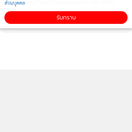
“ดร.แดน” แนะ 5 ข้อหนุนกกต. ส่งศาลฎีกาตัดสิน
ส่วนบุคคล
ส่วนร่วมในการคัดเลือกตัวบุคคล ผู้ที่จะเข้าไปทำหน้าที่ใช้อำนาจ
แทนตน เพื่อยกระดับคุณภาพชีวิตของพวกเขาให้ดีขึ้น
ข่าวอื่นในหมวด
รับทราบ