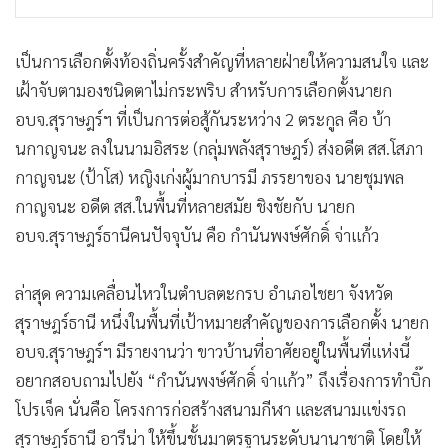
•
เกม
•
วิทยาศาสตร์
เป็นการเลือกตั้งท้องถิ่นครั้งสำคัญที่หลายฝ่ายให้ความสนใจ และ
•
SMEs
เฝ้าจับตามองชนิดตาไม่กระพริบ สำหรับการเลือกตั้งนายก
•
หุ้น
อบจ.สุราษฎร์ฯ ที่เป็นการต่อสู้กันระหว่าง 2 ตระกูล คือ บ้า
•
อินโดจีน
นกาญจนะ ลงในนามอิสระ (กลุ่มพลังสุราษฎร์) ส่งอดีต สส.โสภา
•
กองทุนรวม
กาญจนะ (ป้าโส) หญิงเก่งผู้มากบารมี ภรรยาของ นายชุมพล
•
Celeb Online
กาญจนะ อดีต สส.ในพื้นที่หลายสมัย ชิงชัยกับ นายก
•
Factcheck
อบจ.สุราษฎร์ธานีคนปัจจุบัน คือ กำนันพงษ์ศักดิ์ จ่าแก้ว
•
ญี่ปุ่น
ล่าสุด ความเคลื่อนไหวในตำบลตะกรบ อำเภอไชยา จังหวัด
•
News1
สุราษฎร์ธานี หนึ่งในพื้นที่เป้าหมายสำคัญของการเลือกตั้ง นายก
•
Gotomanager
อบจ.สุราษฎร์ฯ มีรายงานว่า ขาวบ้านที่อาศัยอยู่ในพื้นที่แห่งนี้
อยากสอบถามไปยัง “กำนันพงษ์ศักดิ์ จ่าแก้ว” ถึงเรื่องการทำบิ๊ก
โปรเจ็ค นั่นคือ โครงการก่อสร้างสนามกีฬา และสนามแข่งรถ
สุราษฎร์ธานี อารีน่า ให้ขึ้นชั้นมาตรฐานระดับนานาชาติ โดยให้