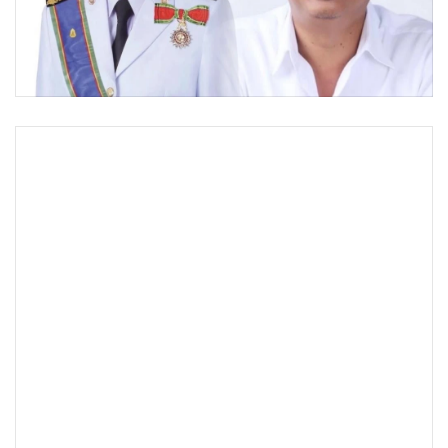
•
Good health & Well-being
•
Green Innovation & SD
•
Management & HR
•
MGR Live
•
Infographic
•
การเมือง
•
ท่องเที่ยว
•
กีฬา
•
ต่างประเทศ
•
Special Scoop
•
เศรษฐกิจ-ธุรกิจ
•
จีน
•
ชุมชน-คุณภาพชีวิต
•
อาชญากรรม
•
Motoring