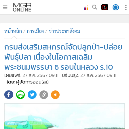
•
หน้าหลัก
หน้าหลัก
การเมือง
ข่าวประชาสังคม
•
ทันเหตุการณ์
•
กรมส่งเสริมสหกรณ์จัดปลูกป่า-ปล่อย
ภาคใต้
•
ภูมิภาค
พันธุ์ปลา เนื่องในโอกาสเฉลิม
•
Online Section
พระชนมพรรษา 6 รอบในหลวง ร.10
•
บันเทิง
เผยแพร่:
27 ส.ค. 2567 09:11
ปรับปรุง:
27 ส.ค. 2567 09:11
•
ผู้จัดการรายวัน
โดย: ผู้จัดการออนไลน์
•
คอลัมนิสต์
•
ละคร
•
CbizReview
•
Cyber BIZ
•
ผู้จัดกวน