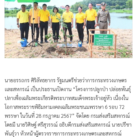
•
Good health & Well-being
•
Green Innovation & SD
•
Management & HR
•
MGR Live
•
Infographic
•
การเมือง
•
ท่องเที่ยว
•
กีฬา
นายอรรถกร ศิริลัทธยากร รัฐมนตรีช่วยว่าการกระทรวงเกษตร
•
ต่างประเทศ
และสหกรณ์ เป็นประธานเปิดงาน “โครงการปลูกป่า ปล่อยพันธุ์
•
Special Scoop
ปลาเพื่อเฉลิมพระเกียรติพระบาทสมเด็จพระเจ้าอยู่หัว เนื่องใน
•
เศรษฐกิจ-ธุรกิจ
โอกาสพระราชพิธิมหามงคลเฉลิมพระชนมพรรษา 6 รอบ 72
•
จีน
พรรษา ในวันที่ 28 กรฎาคม 2567” จัดโดย กรมส่งเสริมสหกรณ์
•
ชุมชน-คุณภาพชีวิต
โดยมี นายวิศิษฐ์ ศรีสุวรรณ์ อธิบดีกรมส่งเสริมสหกรณ์ นายปรีชา
•
อาชญากรรม
พันธุ์วา หัวหน้าผู้ตรวจราชการกระทรวงเกษตรและสหกรณ์
•
Motoring