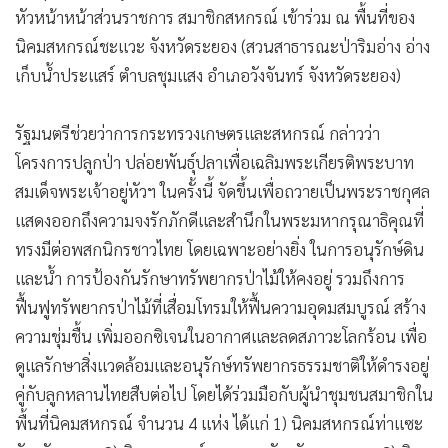
หัวหน้าหน้าส่วนราชการ สมาชิกสหกรณ์ เข้าร่วม ณ พื้นที่ของ
•
เกม
นิคมสหกรณ์ชะแวะ จังหวัดระยอง (สวนสาธารณะป่าริมอ่าง อ่าง
•
วิทยาศาสตร์
เก็บน้ำประแสร์ ตำบลชุมแสง อำเภอวังจันทร์ จังหวัดระยอง)
•
SMEs
•
หุ้น
รัฐมนตรีช่วยว่าการกระทรวงเกษตรและสหกรณ์ กล่าวว่า
•
อินโดจีน
โครงการปลูกป่า ปล่อยพันธุ์ปลาเพื่อเฉลิมพระเกียรติพระบาท
•
กองทุนรวม
สมเด็จพระเจ้าอยู่หัวฯ ในครั้งนี้ จัดขึ้นเพื่อถวายเป็นพระราชกุศล
•
Celeb Online
แสดงออกถึงความจงรักภักดีและสำนึกในพระมหากรุณาธิคุณที่
ทรงมีต่อพสกนิกรชาวไทย โดยเฉพาะอย่างยิ่ง ในการอนุรักษ์ดิน
•
Factcheck
และน้ำ การป้องกันรักษาทรัพยากรป่าไม้ให้คงอยู่ รวมถึงการ
•
ญี่ปุ่น
ฟื้นฟูทรัพยากรป่าไม้ที่เสื่อมโทรมให้ฟื้นความอุดมสมบูรณ์ สร้าง
•
News1
ความชุ่มชื้น เพิ่มออกซิเจนในอากาศและลดสภาวะโลกร้อน เพื่อ
•
Gotomanager
ดูแลรักษาสิ่งแวดล้อมและอนุรักษ์ทรัพยากรธรรมชาติให้ดำรงอยู่
คู่กับลูกหลานไทยสืบต่อไป โดยได้ร่วมมือกับผู้นำชุมชนสมาชิกใน
พื้นที่นิคมสหกรณ์ จำนวน 4 แห่ง ได้แก่ 1) นิคมสหกรณ์ท่าแซะ
จังหวัดชุมพร 2) นิคมสหกรณ์ดอนตาล จังหวัดมุกดาหาร 3) นิคม