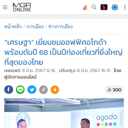
•
หน้าหลัก
หน้าหลัก
การเมือง
ข่าวการเมือง
•
ทันเหตุการณ์
•
“เศรษฐา” เยี่ยมชมออฟฟิศอโกด้า
ภาคใต้
•
ภูมิภาค
พร้อมดันปี 68 เป็นปีท่องเที่ยวที่ยิ่งใหญ่
•
Online Section
ที่สุดของไทย
•
บันเทิง
เผยแพร่:
6 มิ.ย. 2567 12:16
ปรับปรุง:
6 มิ.ย. 2567 16:31
โดย:
•
ผู้จัดการรายวัน
ผู้จัดการออนไลน์
•
คอลัมนิสต์
300
•
ละคร
•
CbizReview
•
Cyber BIZ
•
ผู้จัดกวน