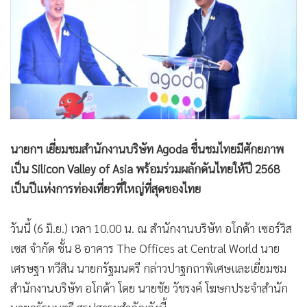
•
Good health & Well-being
•
Green Innovation & SD
•
Management & HR
•
MGR Live
•
Infographic
•
การเมือง
•
ท่องเที่ยว
•
กีฬา
นายกฯ เยี่ยมชมสำนักงานบริษัท Agoda ชื่นชมไทยมีศักยภาพ
เป็น Silicon Valley of Asia พร้อมร่วมผลักดันไทยให้ปี 2568
•
ต่างประเทศ
เป็นปีแห่งการท่องเที่ยวที่ใหญ่ที่สุดของไทย
•
Special Scoop
•
เศรษฐกิจ-ธุรกิจ
วันนี้ (6 มิ.ย.) เวลา 10.00 น. ณ สำนักงานบริษัท อโกด้า เซอร์วิส
•
จีน
เซส จำกัด ชั้น 8 อาคาร The Offices at Central World นาย
•
ชุมชน-คุณภาพชีวิต
เศรษฐา ทวีสิน นายกรัฐมนตรี กล่าวปาฐกถาพิเศษและเยี่ยมชม
•
อาชญากรรม
สำนักงานบริษัท อโกด้า โดย นายชัย วัชรงค์ โฆษกประจำสำนัก
•
Motoring