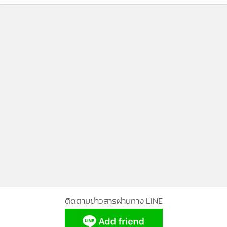
ชาวญี่ปุ่นช่วงโกลเดนวีค
ว่า ขอให้เช่าเพิ่มได้หรือไม่ เพื่อจะได้มาช่วยเรื่องการท่องเที่ยวได้
3,160
ทั้งนี้ ไม่เป็นห่วงการจัดกิจกรรมในประเทศ หากนักท่องเที่ยวเข้า
มาเยอะ แต่ถ้าค่าท่องเที่ยวและค่าเดินทางแพง จะมีเงินมาใช้จ่าย
ในประเทศน้อย ซึ่งถือเป็นปัญหาหนึ่ง และรัฐบาลพยายามแก้
ปัญหาอยู่