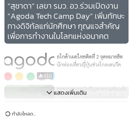
ให้ประสบความสำเร็จ ทั้งการจัด Festivals Concerts Events
“สุชาดา” เลขา รมว. อว.ร่วมเปิดงาน
โดยเริ่มจากเชียงใหม่ ไตรมาส 4 เชียงใหม่จะเริ่มมีกิจกรรมที่จัด
“Agoda Tech Camp Day” เพิ่มทักษะ
ขึ้นทุกสัปดาห์ Michelin Food Festival ลอยกระทง Halloween
ทางดิจิทัลแก่นักศึกษา กุญแจสำคัญ
การแข่งขันด้านกาแฟ นายกรัฐมนตรีจึงห่วงว่าจะมีเที่ยวบินพอ
เพื่อการทำงานในโลกแห่งอนาคต
หรือไม่ และกำลังดำเนินการแก้ไขปัญหาในส่วนของรายละเอียด
เหล่านี้ โดยนายกรัฐมนตรี กล่าวว่า ขอรับฟัง และช่วยแก้ไข
ปัญหาที่มีของอโกด้าร่วมกัน เพราะเชื่อมั่นว่า หากไม่รับฟังก็จะ
อโกด้าเผยไทยติดที่ 2 จุดหมายฮิต
ไม่ได้แก้ไขจุดบกพร่อง โดยในตอนท้าย นายกรัฐมนตรีกล่าวว่า
นักท่องเที่ยวญี่ปุ่นช่วงโกลเดนวีค
ขอให้ช่วยกันทำงานสู้กับความท้าทาย ทำให้ปีหน้าเป็นปีแห่งการ
610
ท่องเที่ยวที่ใหญ่ที่สุดของไทย
ทรูชวนตระหนักปัญหาความขัดแย้ง
แสดงเพิ่มเติม
นายเศรษฐา ยังกล่าวถึงการประชุมร่วมกับการบินไทย เมื่อวันที่ 5
“คนกับช้าง” นำ AI เฝ้าระวังช้างป่า
มิ.ย. ว่า เป็นการพูดคุยเรื่องการเพิ่มจำนวนไฟลต์บิน ซึ่งมีการพูด
ด้วยระบบเตือนภัยล่วงหน้าลดการ
302
สูญเสีย
กำลังโหลด...
คุยกับทางสายการบินเวียดเจ็ทด้วย และตอนนี้ทราบดีว่า ราคาค่า
เครื่องบินแพง แต่ได้คำยืนยันจากทั้ง 2 สายการบิน ว่า จะมีเครื่อง
ไทยติดอันดับ 2 จุดหมายยอดฮิตของ
บินเข้ามาเพิ่มขึ้นในช่วงไตรมาส 4 และขอร้องทั้ง 2 สายการบิน