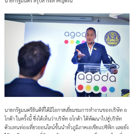
นายกรัฐมนตรี สรุปสาระสำคัญดังนี้
•
เกม
•
วิทยาศาสตร์
•
SMEs
•
หุ้น
•
อินโดจีน
•
กองทุนรวม
•
Celeb Online
•
Factcheck
•
ญี่ปุ่น
•
News1
•
Gotomanager
นายกรัฐมนตรียินดีที่ได้มีโอกาสเยี่ยมชมการทำงานของบริษัท อ
โกด้า ในครั้งนี้ ซึ่งได้เห็นว่าบริษัท อโกด้า ได้พัฒนาไปสู่บริษัท
ตัวแทนท่องเที่ยวออนไลน์ชั้นนำทั่วภูมิภาคเอเชียแปซิฟิก และยัง