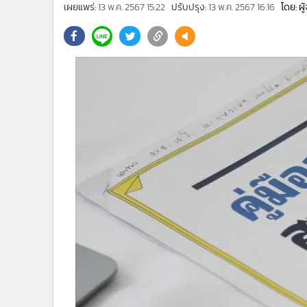
•
Management & HR
เผยแพร่:
13 พ.ค. 2567 15:22
ปรับปรุง:
13 พ.ค. 2567 16:16
โดย: ผ
•
MGR Live
•
Infographic
•
การเมือง
•
ท่องเที่ยว
•
กีฬา
•
ต่างประเทศ
•
Special Scoop
•
เศรษฐกิจ-ธุรกิจ
•
จีน
•
ชุมชน-คุณภาพชีวิต
•
อาชญากรรม
•
Motoring
•
เกม
•
วิทยาศาสตร์
•
SMEs
•
หุ้น