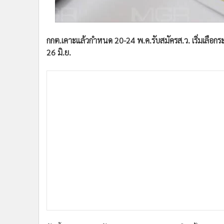
•
อินโดจีน
•
กองทุนรวม
•
Celeb Online
กกต.เคาะแล้วกำหนด 20-24 พ.ค.รับสมัครส.ว. เริ่มเลือกระ
•
Factcheck
26 มิ.ย.
•
ญี่ปุ่น
•
News1
•
Gotomanager