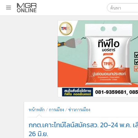
เลือกเครื่องมือท
•
หน้าหลัก
ค้นหา
•
ทันเหตุการณ์
Google
•
ภาคใต้
•
ภูมิภาค
MGR Onl
•
Online Section
ค้นหาขั
•
บันเทิง
•
ผู้จัดการรายวัน
•
คอลัมนิสต์
•
ละคร
•
CbizReview
•
Cyber BIZ
หน้าหลัก
การเมือง
ข่าวการเมือง
•
ผู้จัดกวน
กกต.เคาะไทม์ไลน์สมัครสว. 20-24 พ.ค. เลื
•
Good health & Well-being
•
Green Innovation & SD
26 มิ.ย.