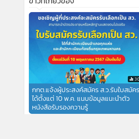
ข่าวที่เกี่ยวข้อง
3
กกต.แจ้งผู้ประสงค์สมัคร ส.ว.รับใบสมัค
ได้ตั้งแต่ 10 พ.ค. แนบข้อมูลแนะนำตัว
หนังสือรับรองความรู้
ข่าวในหมวดล่าสุด