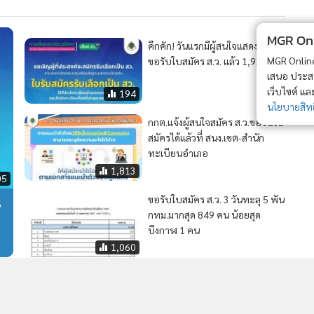
MGR Onli
คึกคัก! วันแรกมีผู้สนใจแสดงตัว
MGR Online 
ขอรับใบสมัคร ส.ว. แล้ว 1,933 คน
เสนอ ประสบก
เว็บไซต์ แ
194
นโยบายสิทธ
กกต.แจ้งผู้สนใจสมัคร ส.ว.ขอรับใบ
สมัครได้แล้วที่ สนง.เขต-สำนัก
ทะเบียนอำเภอ
1,813
05
ร
ขอรับใบสมัคร ส.ว. 3 วันทะลุ 5 พัน
กทม.มากสุด 849 คน น้อยสุด
บึงกาฬ 1 คน
1,060