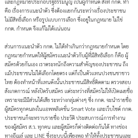
และกฎหมายประกอบรัฐธรรมนูญ เป็นผู้กำหนด สิ่งที่ กกต. ทำ
•
เกม
คือ เรื่องการแนะนำตัว ซึ่งต้องแยกกันระหว่างเรื่องประชาชน
•
วิทยาศาสตร์
ไม่มีสิทธิ์เลือก หรือรูปแบบการเลือก ซึ่งอยู่ในกฎหมาย ไม่ใช่
•
SMEs
กกต. กำหนด จึงแก้ไม่ได้แน่นอน
•
หุ้น
•
อินโดจีน
ส่วนการแนะนำตัว กกต. ไม่ได้ทำเกินกว่ากฎหมายกำหนด โดย
•
กองทุนรวม
กฎหมายกำหนดให้ผู้สมัครแนะนำตัวกับผู้ที่มีสิทธิเลือก ก็คือ ผู้
•
Celeb Online
สมัครด้วยกันเอง เราตระหนักถึงความสำคัญของประชาชน ถึง
•
Factcheck
แม้ประชาชนไม่ได้เลือกโดยตรง แต่ก็เป็นตัวแทนปวงชนชาชาว
•
ญี่ปุ่น
ไทย ต้องทำหน้าที่แทนดังนั้นประชาชนมีสิทธิ์ติดตาม ตรวจสอบ
สังเกตการณ์ หลังปิดรับสมัคร แต่ระหว่างที่สมัครไม่ให้เปิดเผยชื่อ
•
News1
เพราะจะมีมีส่วนได้เสีย ระหว่างกลุ่มต่างๆ ซึ่ง กกต. จะนำรายชื่อ
•
Gotomanager
ผู้สมัครทุกคนลงในแอพพลิเคชั่น Smart Vote และเว็บไซต์ กกต.
ประชาชนก็จะทราบรายชื่อ ประวัติ ประสบการณ์การทำงาน
ของผู้สมัคร ส.ว. ทุกคน และผู้สมัครก็ต่างติดต่อกันได้ ทางช่อง
ทางอีเมล์ และ LINE ซึ่งระบบนี้เพียงพอ ทำให้ทั้งประชาชนและ