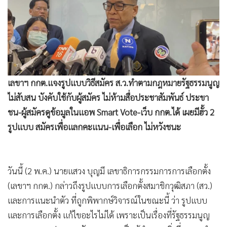
•
Good health & Well-being
•
Green Innovation & SD
•
Management & HR
•
MGR Live
•
Infographic
•
การเมือง
เลขาฯ กกต.แจงรูปแบบวิธีสมัคร ส.ว.ทำตามกฎหมายรัฐธรรมนูญ
•
ท่องเที่ยว
ไม่สับสน บังคับใช้กับผู้สมัคร ไม่ห้ามสื่อประชาสัมพันธ์ ประขา
•
กีฬา
ชน-ผู้สมัครดูข้อมูลในแอพ Smart Vote-เว็บ กกต.ได้ เผยมีฮั้ว 2
•
ต่างประเทศ
รูปแบบ สมัครเพื่อแลกคะแนน-เพื่อเลือก ไม่หวังชนะ
•
Special Scoop
•
เศรษฐกิจ-ธุรกิจ
วันนี้ (2 พ.ค.) นายแสวง บุญมี เลขาธิการกรรมการการเลือกตั้ง
•
จีน
(เลขาฯ กกต.) กล่าวถึงรูปแบบการเลือกตั้งสมาชิกวุฒิสภา (สว.)
•
ชุมชน-คุณภาพชีวิต
และการแนะนำตัว ที่ถูกพิพากษ์วิจารณ์ในขณะนี้ ว่า รูปแบบ
•
อาชญากรรม
และการเลือกตั้ง แก้ไขอะไรไม่ได้ เพราะเป็นเรื่องที่รัฐธรรมนูญ
•
Motoring