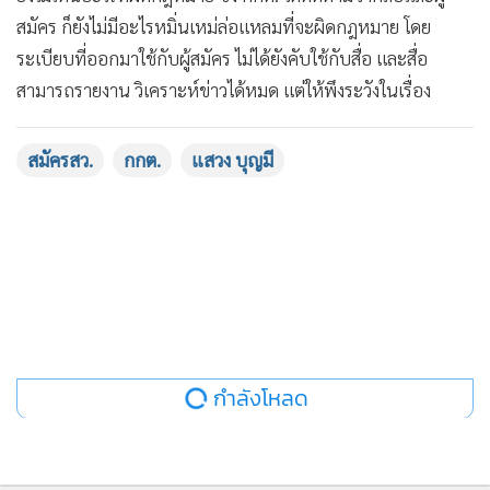
สมัคร ก็ยังไม่มีอะไรหมิ่นเหม่ล่อแหลมที่จะผิดกฎหมาย โดย
ระเบียบที่ออกมาใช้กับผู้สมัคร ไม่ได้ยังคับใช้กับสื่อ และสื่อ
สามารถรายงาน วิเคราะห์ข่าวได้หมด แต่ให้พึงระวังในเรื่อง
กฎหมายอื่นที่อาจมีการหมิ่นประมาทได้
สมัครสว.
กกต.
แสวง บุญมี
ส่วน กกต. มีกลไกป้องกันการทุจริต การฮั้วกันในการคัดเลือก
อย่างไรนั้น นายแสวง กล่าวว่า กฎหมายมีการออกแบบมาเพื่อ
ป้องกันการฮั้วอยู่แล้ว แต่ไม่ได้หมายความว่าจะไม่มีการฮั้ว ซึ่ง
จากนี้ไปจะมีมาตรการ โดยเมื่อดูจากผู้สมัครที่มีเป็น 100,000 คน
ดูเหมือนจะเยอะ แต่เมื่อพิจารณาจาก 20 กลุ่มสาขาอาชีพ 928
อำเภอ ถ้าคนสมัคร 400,000 คน ในระดับอำเภอ จะเลือกแค่ 20
คนเท่านั้น ผู้สมัครสามารถศึกษาประวัติของคนที่จะเลือกในกลุ่ม
กำลังโหลด
นั้นแค่ 20 คน ในระดับอำเภอของตัวเอง ไม่ต้องไปดูอำเภออื่น ซึ่ง
มาตรการการฮั้วจะมี 2 รูปแบบคือ 1.ทุกคนแลกคะแนนกัน ซึ่ง
ทำไม่ได้อยู่แล้ว เรามีการติดตามข้อมูลทุกกลุ่มไว้แล้ว ไม่ว่าจะทำ