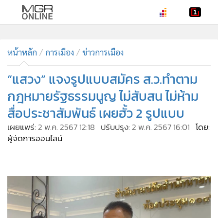
•
หน้าหลัก
•
หน้าหลัก
ทันเหตุการณ์
การเมือง
ข่าวการเมือง
•
ภาคใต้
“แสวง” แจงรูปแบบสมัคร ส.ว.ทำตาม
•
ภูมิภาค
กฎหมายรัฐธรรมนูญ ไม่สับสน ไม่ห้าม
•
Online Section
สื่อประชาสัมพันธ์ เผยฮั้ว 2 รูปแบบ
•
บันเทิง
เผยแพร่:
2 พ.ค. 2567 12:18
ปรับปรุง:
2 พ.ค. 2567 16:01
โดย:
•
ผู้จัดการรายวัน
ผู้จัดการออนไลน์
•
คอลัมนิสต์
•
ละคร
•
CbizReview
•
Cyber BIZ
•
ผู้จัดกวน