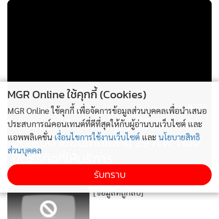
MGR Online ใช้คุกกี้ (Cookies)
219
MGR Online ใช้คุกกี้ เพื่อจัดการข้อมูลส่วนบุคคลเพื่อนำเสนอ
HTX ถอนคำขอใบอนุญาตในฮ่องกง
ประสบการณ์คอนเทนต์ที่ดีที่สุดให้กับผู้อ่านบนเว็บไซต์ และ
แอพพลิเคชั่น
เงื่อนไขการใช้งานเว็บไซต์
และ
นโยบายสิทธิ
ขีดเส้นตายยื่นใหม่ไม่ทัน 29 ก.พ. ต้อง
ส่วนบุคคล
ปิดธุรกิจที่ให้บริการ
รับทราบ
[ข้อมูลที่ถูกลบ]
“การเลือก ส.ว.ครั้งนี้ คาดว่า จะมีผู้สมัครประมาณ 100,000 คน
เมื่อทำการเลือกในระดับอำเภอ อำเภอหนึ่งแต่ละกลุ่มจะมีผู้ได้รับ