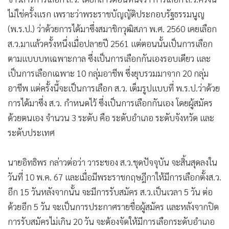
•
เกม
ไม่ใช่ครั้งแรก เพราะว่าพระราชบัญญัติประกอบรัฐธรรมนูญ
•
วิทยาศาสตร์
(พ.ร.ป.) ว่าด้วยการได้มาซึ่งสมาชิกวุฒิสภา พ.ศ. 2560 เคยเลือก
•
SMEs
ส.ว.มาแล้วครั้งหนึ่งเมื่อปลายปี 2561 แต่ตอนนั้นเป็นการเลือก
•
หุ้น
ตามแบบบทเฉพาะกาล ซึ่งเป็นการเลือกกันเองรอบเดียว และ
•
อินโดจีน
เป็นการเลือกเฉพาะ 10 กลุ่มอาชีพ ซึ่งยุบรวมมาจาก 20 กลุ่ม
•
กองทุนรวม
อาชีพ แต่ครั้งนี้จะเป็นการเลือก ส.ว. เต็มรูปแบบที่ พ.ร.ป.ว่าด้วย
การได้มาซึ่ง ส.ว. กำหนดไว้ ซึ่งเป็นการเลือกกันเอง โดยผู้สมัคร
•
Celeb Online
ด้วยตนเอง จำนวน 3 ระดับ คือ ระดับอำเภอ ระดับจังหวัด และ
•
Factcheck
ระดับประเทศ
•
ญี่ปุ่น
•
News1
นายอิทธิพร กล่าวต่อว่า วาระของ ส.ว.ชุดปัจจุบัน จะสิ้นสุดลงใน
•
Gotomanager
วันที่ 10 พ.ค. 67 และเมื่อมีพระราชกฤษฎีกาให้มีการเลือกตั้งส.ว.
อีก 15 วันหลังจากนั้น จะมีการรับสมัคร ส.ว.เป็นเวลา 5 วัน ต่อ
ด้วยอีก 5 วัน จะเป็นการประกาศรายชื่อผู้สมัคร และหลังจากปิด
การรับสมัครไม่เกิน 20 วัน จะต้องจัดให้มีการเลือกระดับอำเภอ