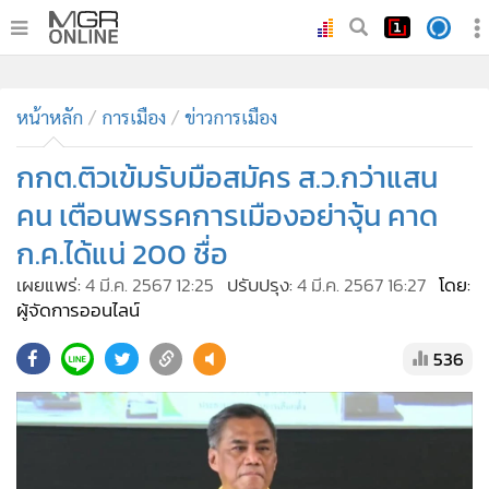
•
หน้าหลัก
•
หน้าหลัก
ทันเหตุการณ์
การเมือง
ข่าวการเมือง
•
ภาคใต้
กกต.ติวเข้มรับมือสมัคร ส.ว.กว่าแสน
•
ภูมิภาค
คน เตือนพรรคการเมืองอย่าจุ้น คาด
•
Online Section
ก.ค.ได้แน่ 200 ชื่อ
•
บันเทิง
เผยแพร่:
4 มี.ค. 2567 12:25
ปรับปรุง:
4 มี.ค. 2567 16:27
โดย:
•
ผู้จัดการรายวัน
ผู้จัดการออนไลน์
•
คอลัมนิสต์
•
ละคร
536
•
CbizReview
•
Cyber BIZ
•
ผู้จัดกวน