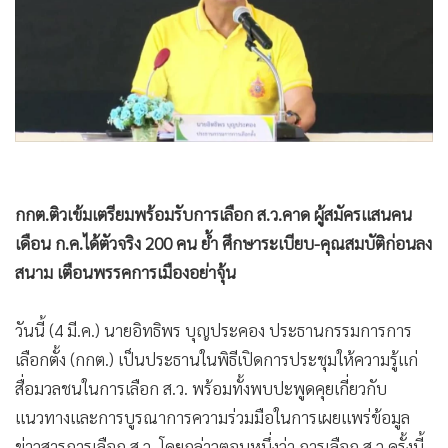
•
Good health & Well-being
•
Green Innovation & SD
•
Management & HR
•
MGR Live
•
Infographic
•
การเมือง
•
ท่องเที่ยว
กกต.ติวเข้มเตรียมพร้อมรับการเลือก ส.ว.คาด ผู้สมัครแสนคน
•
กีฬา
เดือน ก.ค.ได้ตัวจริง 200 คน ย้ำ ศึกษาระเบียบ-คุณสมบัติก่อนลง
•
ต่างประเทศ
สนาม เตือนพรรคการเมืองอย่าจุ้น
•
Special Scoop
•
เศรษฐกิจ-ธุรกิจ
วันนี้ (4 มี.ค.) นายอิทธิพร บุญประคอง ประธานกรรมการการ
•
จีน
เลือกตั้ง (กกต.) เป็นประธานในพิธีเปิดการประชุมให้ความรู้แก่
•
ชุมชน-คุณภาพชีวิต
สื่อมวลชนในการเลือก ส.ว. พร้อมทั้งพบปะพูดคุยเกี่ยวกับ
•
อาชญากรรม
แนวทางและการบูรณาการความร่วมมือในการเผยแพร่ข้อมูล
•
Motoring
ข่าวสารการเลือก ส.ว. โดยกล่าวตอนหนึ่งว่า การเลือก ส.ว.ครั้งนี้