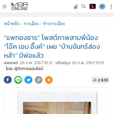
•
หน้าหลัก
หน้าหลัก
การเมือง
ข่าวการเมือง
•
ทันเหตุการณ์
•
“แพทองธาร” โพสต์ภาพสามพี่น้อง
ภาคใต้
•
ภูมิภาค
“โอ๊ค เอม อิ๊งค์” เผย “บ้านจันทร์ส่อง
•
Online Section
หล้า” มีพ่อแล้ว
•
บันเทิง
เผยแพร่:
26 ก.พ. 2567 10:21
ปรับปรุง:
26 ก.พ. 2567 15:51
•
ผู้จัดการรายวัน
โดย: ผู้จัดการออนไลน์
•
คอลัมนิสต์
2,633
•
ละคร
•
CbizReview
•
Cyber BIZ
•
ผู้จัดกวน