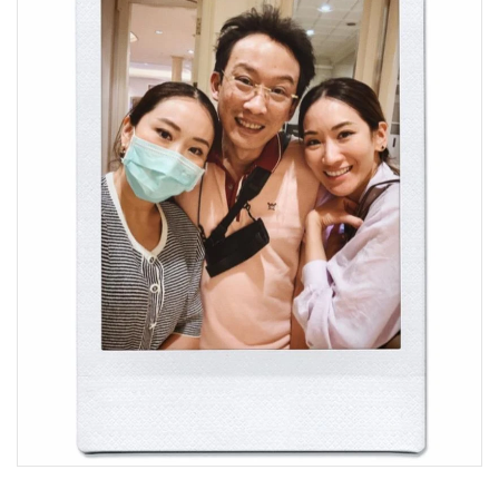
•
Good health & Well-being
•
Green Innovation & SD
•
Management & HR
•
MGR Live
•
Infographic
•
การเมือง
•
ท่องเที่ยว
•
กีฬา
•
ต่างประเทศ
•
Special Scoop
•
เศรษฐกิจ-ธุรกิจ
•
จีน
•
ชุมชน-คุณภาพชีวิต
•
อาชญากรรม
•
Motoring