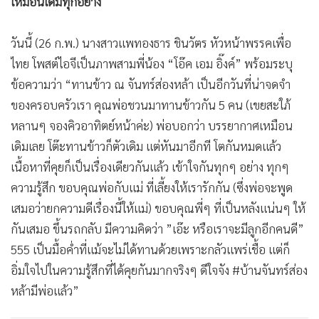
เหมือนเดิมทุกอย่าง
วันนี้ (26 ก.พ.) นางสาวแพทองธาร ชินวัตร หัวหน้าพรรคเพื่อ
ไทย โพสต์ไอจีเป็นภาพสามพี่น้อง “โอ๊ค เอม อิ๊งค์” พร้อมระบุ
ข้อความว่า “ทานข้าว ณ จันทร์ส่องหล้า เป็นอีกวันที่น่าจดจำ
ของครอบครัวเรา คุณพ่อชวนมาทานข้าวกัน 5 คน (เขยสะใภ้
หลานๆ จองคิวอาทิตย์หน้าค่ะ) พ่อบอกว่า บรรยากาศเหมือน
เดิมเลย โต๊ะทานข้าวก็ตัวเดิม แต่หันมาอีกที โตกันหมดแล้ว
เนื้อหาที่คุยก็เป็นเรื่องเดียวกันแล้ว เข้าใจกันทุกๆ อย่าง ทุกๆ
ความรู้สึก ขอบคุณพ่อกับแม่ ที่เลี้ยงให้เรารักกัน (ซึ่งพ่อจะพูด
เสมอว่ายกความดีเรื่องนี้ให้แม่) ขอบคุณพี่ๆ ที่เป็นหลังแน่นๆ ให้
กันเสมอ ขึ้นรถกลับ มีความคิดว่า ”เอ๊ะ หรือเราจะมีลูกอีกคนดี”
555 เป็นมื้อค่ำที่แม้จะไม่ได้ทานด้วยเพราะกลัวแพร่เชื้อ แต่ก็
อิ่มใจไปในความรู้สึกที่ได้คุยกันมากจริงๆ ดีใจจัง #บ้านจันทร์ส่อง
หล้ามีพ่อแล้ว”