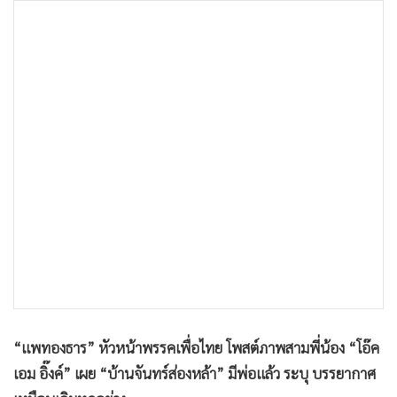
•
เกม
•
วิทยาศาสตร์
•
SMEs
•
หุ้น
•
อินโดจีน
•
กองทุนรวม
•
Celeb Online
•
Factcheck
•
ญี่ปุ่น
•
News1
•
Gotomanager
“แพทองธาร” หัวหน้าพรรคเพื่อไทย โพสต์ภาพสามพี่น้อง “โอ๊ค
เอม อิ๊งค์” เผย “บ้านจันทร์ส่องหล้า” มีพ่อแล้ว ระบุ บรรยากาศ