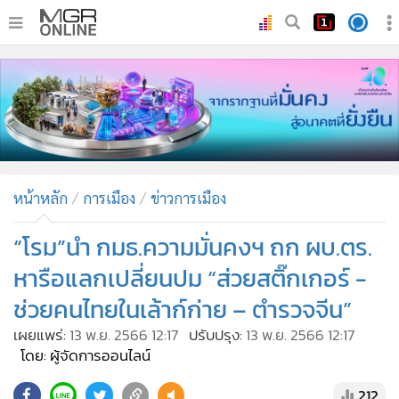
•
หน้าหลัก
•
ทันเหตุการณ์
•
ภาคใต้
•
ภูมิภาค
•
Online Section
หน้าหลัก
การเมือง
ข่าวการเมือง
•
บันเทิง
•
ผู้จัดการรายวัน
“โรม”นำ กมธ.ความมั่นคงฯ ถก ผบ.ตร.
•
คอลัมนิสต์
หารือแลกเปลี่ยนปม “ส่วยสติ๊กเกอร์ -
•
ละคร
ช่วยคนไทยในเล้าก์ก่าย – ตำรวจจีน”
•
CbizReview
เผยแพร่:
13 พ.ย. 2566 12:17
ปรับปรุง:
13 พ.ย. 2566 12:17
•
Cyber BIZ
โดย: ผู้จัดการออนไลน์
•
ผู้จัดกวน
212