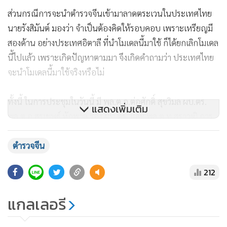
ส่วนกรณีการจะนำตำรวจจีนเข้ามาลาดตระเวนในประเทศไทย
นายรังสิมันต์ มองว่า จำเป็นต้องคิดให้รอบคอบ เพราะเหรียญมี
สองด้าน อย่างประเทศอิตาลี ที่นำโมเดลนี้มาใช้ ก็ได้ยกเลิกโมเดล
นี้ไปแล้ว เพราะเกิดปัญหาตามมา จึงเกิดคำถามว่า ประเทศไทย
จะนำโมเดลนี้มาใช้จริงหรือไม่
ทั้งนี้ ในการประชุมในวันนี้ มี พล.ต.อ.ต่อศักดิ์ สุขวิมล ผบ.ตร.
แสดงเพิ่มเติม
พล.ต.อ.สุรเชษฐ์ หักพาล รอง ผบ.ตร. และ พล.ต.ท.สราวุฒิ การ
พานิช ผู้ช่วย ผบ.ตร.เข้าร่วมประชุมด้วย
ตำรวจจีน
212
แกลเลอรี