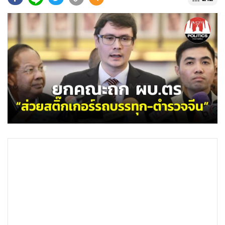
•
Good health & Well-being
•
Green Innovation & SD
•
Management & HR
•
MGR Live
•
Infographic
•
การเมือง
•
ท่องเที่ยว
•
กีฬา
•
ต่างประเทศ
•
Special Scoop
•
เศรษฐกิจ-ธุรกิจ
•
จีน
•
ชุมชน-คุณภาพชีวิต
•
อาชญากรรม
•
Motoring