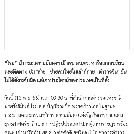
•
เกม
•
วิทยาศาสตร์
•
SMEs
•
หุ้น
•
อินโดจีน
•
กองทุนรวม
•
Celeb Online
“โรม” นำ กมธ.ความมั่นคงฯ เข้าพบ ผบ.ตร. หารือแลกเปลี่ยน
•
Factcheck
และติดตาม ปม "ส่วย - ช่วยคนไทยในเล้าก์ก่าย - ตำรวจจีน" ยัน
•
ญี่ปุ่น
ไม่ได้ตั้งธงจับผิด แต่เอาประโยชน์ของประเทศเป็นที่ตั้ง
•
News1
วันนี้ (13 พ.ย. 66) เวลา 09:30 น. ที่สำนักงานตำรวจแห่งชาติ
•
Gotomanager
นายรังสิมันต์ โรม ส.ส.บัญชีรายชื่อ พรรคก้าวไกล ในฐานะ
ประธานคณะกรรมาธิการ ความมั่นคงแห่งรัฐ กิจการชายแดน
ยุทธศาสตร์ชาติ และการปฏิรูปประเทศ สภาผู้แทนราษฎร พร้อม
คณะ เข้าหารือกับ พล.ต.อ.ต่อศักดิ์ สุขวิมล ผู้บัญชาการตำรวจ