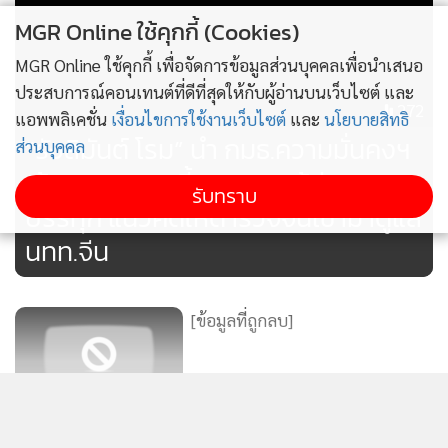
MGR Online ใช้คุกกี้ (Cookies)
MGR Online ใช้คุกกี้ เพื่อจัดการข้อมูลส่วนบุคคลเพื่อนำเสนอ
ประสบการณ์คอนเทนต์ที่ดีที่สุดให้กับผู้อ่านบนเว็บไซต์ และ
272
แอพพลิเคชั่น
เงื่อนไขการใช้งานเว็บไซต์
และ
นโยบายสิทธิ
“รังสิมันต์ โรม” นำ กมธ.ความมั่นคงฯ
ส่วนบุคคล
เข้าพบ ผบ.ตร.จี้ถามทางแก้ส่วยรถ
รับทราบ
บรรทุก แนวคิดให้ตำรวจจีนเข้ามาดูแล
นทท.จีน
[ข้อมูลที่ถูกลบ]
[ข้อมูลที่ถูกลบ]
แสดงเพิ่มเติม