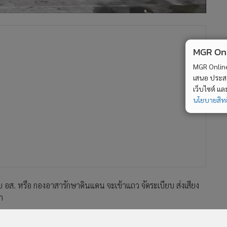
MGR Onli
MGR Online 
เสนอ ประสบก
เว็บไซต์ แ
นโยบายสิทธ
 อส. หรือ กองอาสารักษาดินแดน จะเข้าแถว จัดระเบียบ ส่งเสียง
า
กฏว่า นายอนุทิน ชาญวีรกูล รองนายกรัฐมนตรี และรัฐมนตรีว่าการ