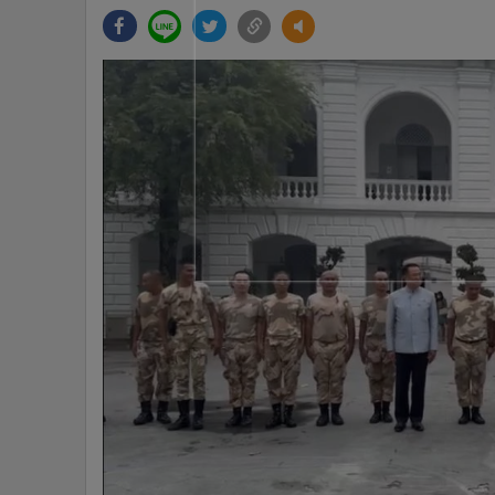
•
Management & HR
•
MGR Live
•
Infographic
•
การเมือง
•
ท่องเที่ยว
•
กีฬา
•
ต่างประเทศ
•
Special Scoop
•
เศรษฐกิจ-ธุรกิจ
•
จีน
•
ชุมชน-คุณภาพชีวิต
•
อาชญากรรม
•
Motoring
•
เกม
•
วิทยาศาสตร์
•
SMEs
•
หุ้น