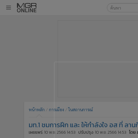
เลือกเครื่องมือท
•
หน้าหลัก
ค้นหา
•
ทันเหตุการณ์
Google
•
ภาคใต้
•
ภูมิภาค
MGR Onl
•
Online Section
ค้นหาขั
•
บันเทิง
•
ผู้จัดการรายวัน
•
คอลัมนิสต์
•
ละคร
•
CbizReview
•
Cyber BIZ
หน้าหลัก
การเมือง
ในสถานการณ์
•
ผู้จัดกวน
มท.1 ชมการฝึก และ ให้กำลังใจ อส ที่ 
•
Good health & Well-being
•
Green Innovation & SD
เผยแพร่:
10 พ.ย. 2566 14:53
ปรับปรุง:
10 พ.ย. 2566 14:53
โดย: 