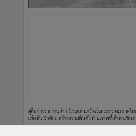
•
อินโดจีน
•
กองทุนรวม
•
Celeb Online
•
Factcheck
•
ญี่ปุ่น
•
News1
•
Gotomanager
ผู้สื่อข่าวรายงานว่า บริเวณลานกว้างในกระทรวงมหาดไทย
แข็งขัน ฝึกซ้อม สร้างความตื่นตัว เป็นภาพที่เห็นจนชินต
แต่ล่าสุด เมื่อเร็วๆนี้ ระหว่างที่ทำการฝึกตามปกติ ปรา