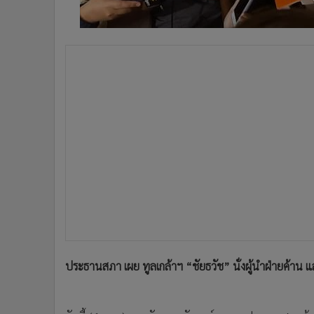
•
อินโดจีน
•
กองทุนรวม
•
Celeb Online
•
Factcheck
•
ญี่ปุ่น
•
News1
•
Gotomanager
ประธานสภา เผย ทูลเกล้าฯ “ชัยธวัช” นั่งผู้นำฝ่ายค้า