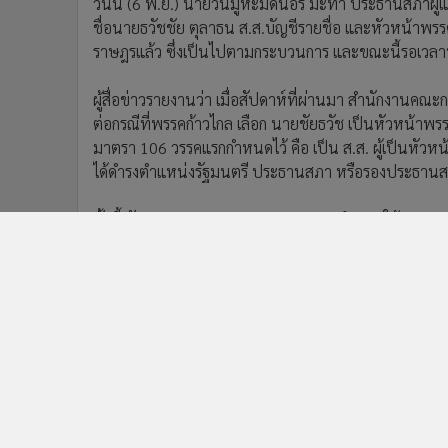
วันนี้ (6 พ.ย.) นายวันมูหะมัดนอร์ มะทา ประธานสภาผู้
ชื่อนายธวัชชัย ตุลาธน ส.ส.บัญชีรายชื่อ และหัวหน้าพรรค
ราษฎรแล้ว ซึ่งเป็นไปตามกระบวนการ และขณะนี้รอเวลาท
ผู้สื่อข่าวรายงานว่า เมื่อสัปดาห์ที่ผ่านมา สำนักงานคณะ
ต่อกรณีที่พรรคก้าวไกล เลือก นายชัยธวัช เป็นหัวหน้าพร
มาตรา 106 วรรคแรกกำหนดไว้ คือ เป็น ส.ส. ผู้เป็นหัวหน
ได้ดำรงตำแหน่งรัฐมนตรี ประธานสภา หรือรองประธานสภา
ทั้งนี้ รัฐธรรมนูญมาตรา 106 วรรคสาม กำหนดให้ประธาน
ค้านในสภา อย่างไรก็ดี ขณะนี้มีจดหมายแจ้งเวียนจากสำ
หน้าที่ที่เกี่ยวข้องได้เตรียมความพร้อมพิธีรับรับพระบรมร
ชัยธวัช
วันมูหะมัดนอร์
ข่าวในหมวดล่าสุด