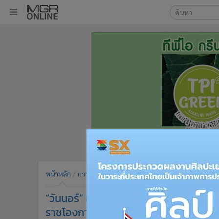
เลือกเครื่องมือท
•
หน้าหลัก
ค้นหา
•
ทันเหตุการณ์
Google
•
ภาคใต้
•
ภูมิภาค
MGR Onl
•
Online Section
ค้นหาขั
•
บันเทิง
•
ผู้จัดการรายวัน
•
คอลัมนิสต์
•
ละคร
•
CbizReview
•
Cyber BIZ
หน้าหลัก
การเมือง
ข่าวการเมือง
•
ผู้จัดกวน
“วันนอร์” ทูลเกล้าฯ “ชัยธวัช” นั่งผู้นำ
•
Good health & Well-being
•
Green Innovation & SD
ราชโองการ