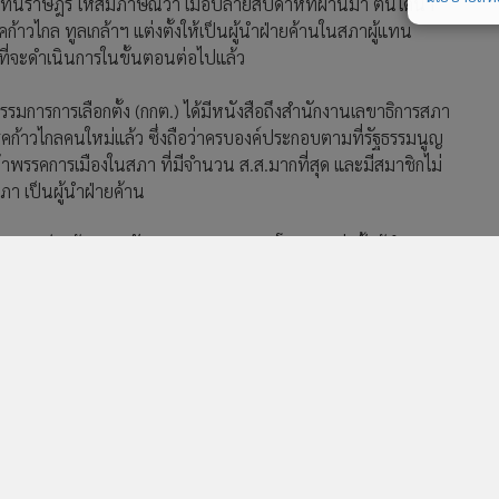
แทนราษฎร ให้สัมภาษณ์ว่า เมื่อปลายสัปดาห์ที่ผ่านมา ตนได้นำ
ก้าวไกล ทูลเกล้าฯ แต่งตั้งให้เป็นผู้นำฝ่ายค้านในสภาผู้แทน
ี่จะดำเนินการในขั้นตอนต่อไปแล้ว
กรรมการการเลือกตั้ง (กกต.) ได้มีหนังสือถึงสำนักงานเลขาธิการสภา
รคก้าวไกลคนใหม่แล้ว ซึ่งถือว่าครบองค์ประกอบตามที่รัฐธรรมนูญ
้าพรรคการเมืองในสภา ที่มีจำนวน ส.ส.มากที่สุด และมีสมาชิกไม่
 เป็นผู้นำฝ่ายค้าน
สภา เป็นผู้ลงนามรับสนองพระบรมราชโองการแต่งตั้งผู้นำฝ่าย
นักบริหารงานกลาง สำนักงานเลขาธิการสภา ให้ข้าราชการและเจ้า
าชโองการแต่งตั้งผู้นำฝ่ายค้านแล้ว
726