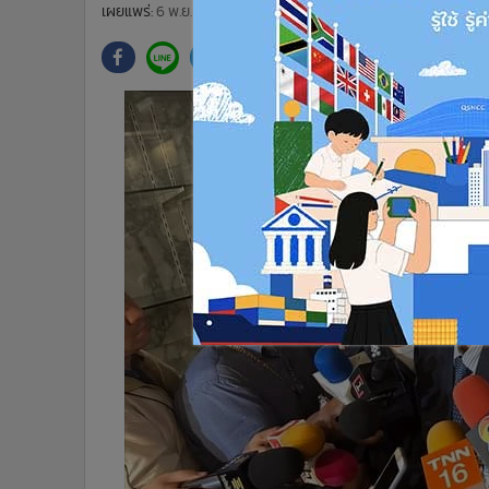
•
Management & HR
เผยแพร่:
6 พ.ย. 2566 14:31
ปรับปรุง:
6 พ.ย. 2566 14:35
โดย: ผู
•
MGR Live
•
Infographic
•
การเมือง
•
ท่องเที่ยว
•
กีฬา
•
ต่างประเทศ
•
Special Scoop
•
เศรษฐกิจ-ธุรกิจ
•
จีน
•
ชุมชน-คุณภาพชีวิต
•
อาชญากรรม
•
Motoring
•
เกม
•
วิทยาศาสตร์
•
SMEs
•
หุ้น