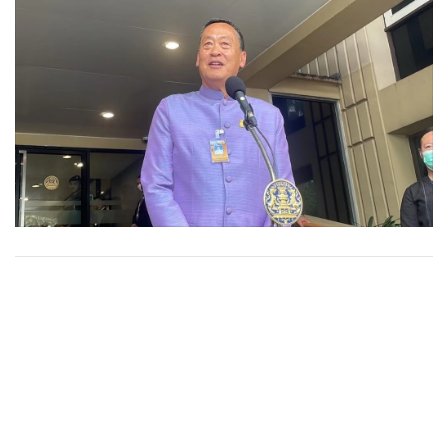
•
Good health & Well-being
•
Green Innovation & SD
•
Management & HR
•
MGR Live
•
Infographic
•
การเมือง
•
ท่องเที่ยว
•
กีฬา
•
ต่างประเทศ
•
Special Scoop
•
เศรษฐกิจ-ธุรกิจ
•
จีน
•
ชุมชน-คุณภาพชีวิต
•
อาชญากรรม
•
Motoring