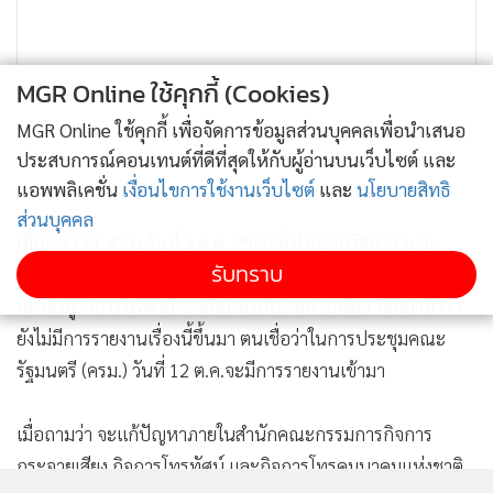
MGR Online ใช้คุกกี้ (Cookies)
MGR Online ใช้คุกกี้ เพื่อจัดการข้อมูลส่วนบุคคลเพื่อนำเสนอ
ประสบการณ์คอนเทนต์ที่ดีที่สุดให้กับผู้อ่านบนเว็บไซต์ และ
แอพพลิเคชั่น
เงื่อนไขการใช้งานเว็บไซต์
และ
นโยบายสิทธิ
ส่วนบุคคล
เมื่อเวลา 11.43 น.วันที่ 3 ต.ค. 2566 ที่ทำเนียบรัฐบาล นาย
รับทราบ
เศรษฐา ทวีสิน นายกรัฐมนตรีและ รมว.คลัง กล่าวถึงปัญหาการ
แต่งตั้งผู้ว่าการไฟฟ้าฝ่ายผลิตแห่งประเทศ (กฟผ.) ที่ยังล่าช้าว่า
ยังไม่มีการรายงานเรื่องนี้ขึ้นมา ตนเชื่อว่าในการประชุมคณะ
รัฐมนตรี (ครม.) วันที่ 12 ต.ค.จะมีการรายงานเข้ามา
เมื่อถามว่า จะแก้ปัญหาภายในสำนักคณะกรรมการกิจการ
กระจายเสียง กิจการโทรทัศน์ และกิจการโทรคมนาคมแห่งชาติ