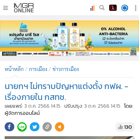
•
หน้าหลัก
•
ทันเหตุการณ์
•
ภาคใต้
•
ภูมิภาค
•
Online Section
หน้าหลัก
การเมือง
ข่าวการเมือง
•
บันเทิง
•
ผู้จัดการรายวัน
นายกฯ ไม่ทราบปัญหาแต่งตั้ง กฟผ. -
•
คอลัมนิสต์
เรื่องภายใน กสทช.
•
ละคร
เผยแพร่:
3 ต.ค. 2566 14:15
ปรับปรุง:
3 ต.ค. 2566 14:15
โดย:
•
CbizReview
ผู้จัดการออนไลน์
•
Cyber BIZ
130
•
ผู้จัดกวน